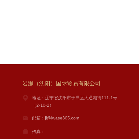
岩濑（沈阳）国际贸易有限公司
地址：辽宁省沈阳市于洪区大通湖街111-1号
（2-10-2）
邮箱：jl@iwase365.com
传真：