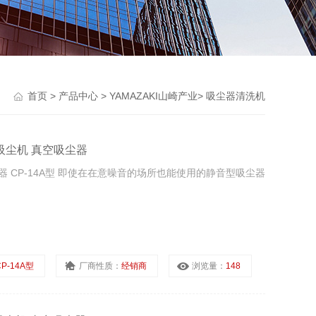
首页
>
产品中心
>
YAMAZAKI山崎产业
>
吸尘器清洗机
风吸尘机 真空吸尘器
尘器 CP-14A型 即使在在意噪音的场所也能使用的静音型吸尘器
CP-14A型
厂商性质：
经销商
浏览量：
148