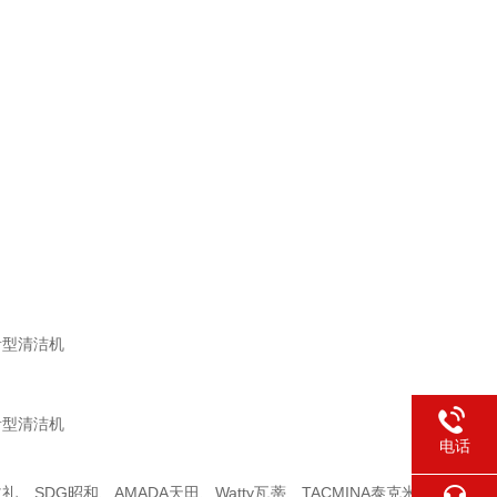
电话
仁礼、SDG昭和、AMADA天田、Watty瓦蒂、TACMINA泰克米