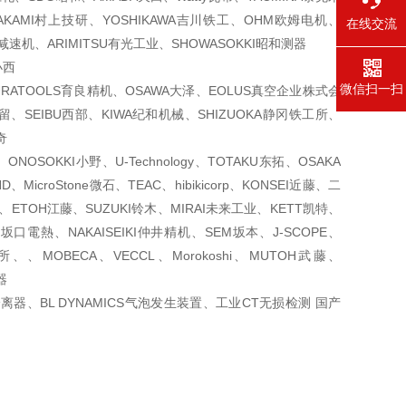
MURAKAMI村上技研、YOSHIKAWA吉川铁工、OHM欧姆电机、
在线交流
宝减速机、ARIMITSU有光工业、SHOWASOKKI昭和测器
小西
微信扫一扫
KURATOOLS育良精机、OSAWA大泽、EOLUS真空企业株式会
村留、SEIBU西部、KIWA纪和机械、SHIZUOKA静冈铁工所、
奇
NOSOKKI小野、U-Technology、TOTAKU东拓、OSAKA
MicroStone微石、TEAC、hibikicorp、KONSEI近藤、二
尾、ETOH江藤、SUZUKI铃木、MIRAI未来工业、KETT凯特、
坂口電熱、NAKAISEIKI仲井精机、SEM坂本、J-SCOPE、
、MOBECA、VECCL、Morokoshi、MUTOH武藤、
器
离器、BL DYNAMICS气泡发生装置、工业CT无损检测 国产