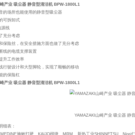
I山崎产业 吸尘器 静音型清洁机
BPW-1800L1
音的场所也能使用的静音型吸尘器
的可拆卸式
电源线
了充分考虑
和保险丝，在安全措施方面也做了充分考虑
断线的电缆支撑装置
提升工作效率
线行驶设计和大型脚轮，实现了顺畅的移动
能的保险杠
I山崎产业 吸尘器 静音型清洁机
BPW-1800L1
明细表：
EDINE施敏打硬、KAIJO楷捷、MRM、新热工业SHINNETSU、Nirei