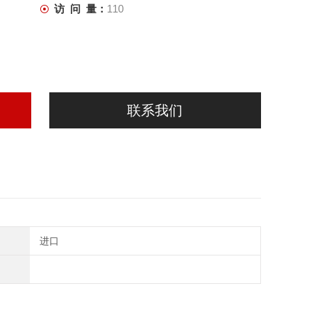
访 问 量：
110
联系我们
进口