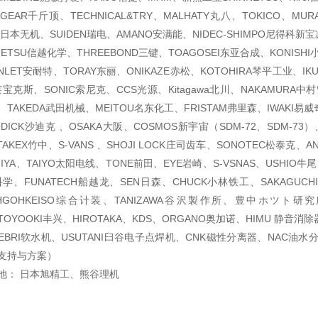
 GEAR千斤顶、TECHNICAL&TRY、MALHATY丸八、TOKICO、
KI日本无机、SUIDEN瑞电、AMANO安满能、NIDEC-SHIMPO尼得科新
ETSU信越化学、THREEBOND三键、TOAGOSEI东亚合成、KONISHI
NLET安耐特、TORAY东丽、ONIKAZE赤松、KOTOHIRA琴平工业、I
莱宝克斯、SONIC索尼克、CCS光源、Kitagawa北川、NAKAMURA中
、TAKEDA武田机械、MEITOU名东化工、FRISTAM弗里森、IWAKI易威
ODICK沙迪克 、OSAKA大阪、COSMOS新宇宙（SDM-72、SDM-73）、O
TAKEX竹中、S-VANS 、SHOJI LOCK庄司齿车、SONOTEC松泰克、AND、
IYA、TAIYO太阳电线、TONE前田、EYE岩崎、S-VSNAS、USHIO牛
田科学、FUNATECH船越龙、SEN日森、CHUCK小林铁工、SAKAGUCHI
HGOHKEISO综合计装、TANIZAWA谷沢製作所、豊中ホツト研究所、
、TOYOOKI丰兴、HIROTAKA、KDS、ORGANO奥加诺、HIMU 静音消除
EBRI软水机、USUTANI臼谷电子点焊机、CNK磁性分离器、NAC油水分
支持与方案）
池： 日本旭精工、熊谷理机