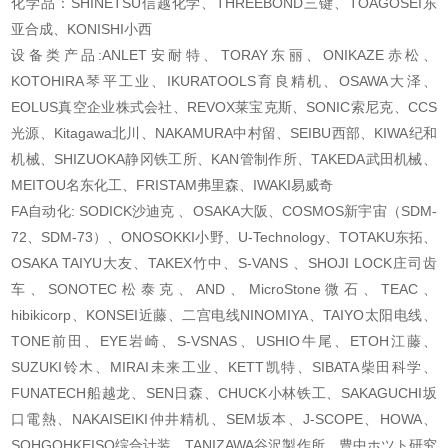
化学品：SHINETSU信越化学、THREEBOND三键、TOAGOSEI东
亚合成、KONISHI小西
设备类产品:ANLET安耐特、TORAY东丽、ONIKAZE赤松、
KOTOHIRA琴平工业、IKURATOOLS育良精机、OSAWA大泽、
EOLUS真空企业株式会社、REVOX莱宝克斯、SONIC索尼克、CCS
光源、Kitagawa北川、NAKAMURA中村留、SEIBU西部、KIWA纪和
机械、SHIZUOKA静冈铁工所、KAN管制作所、TAKEDA武田机械、
MEITOU名东化工、FRISTAM弗里森、IWAKI易威奇
FA自动化: SODICK沙迪克 、OSAKA大阪、COSMOS新宇宙（SDM-
72、SDM-73）、ONOSOKKI小野、U-Technology、TOTAKU东拓、
OSAKA TAIYU大友、TAKEX竹中、S-VANS 、SHOJI LOCK庄司齿
车、SONOTEC松泰克、AND、MicroStone微石、TEAC、
hibikicorp、KONSEI近藤、二宫电线NINOMIYA、TAIYO太阳电线、
TONE前田、EYE岩崎、S-VSNAS、USHIO牛尾、ETOH江藤、
SUZUKI铃木、MIRAI未来工业、KETT凯特、SIBATA柴田科学、
FUNATECH船越龙、SEN日森、CHUCK小林铁工、SAKAGUCHI坂
口電熱、NAKAISEIKI仲井精机、SEM坂本、J-SCOPE、HOWA、
SOHGOHKEISO综合计装、TANIZAWA谷沢製作所、豊中ホツト研究