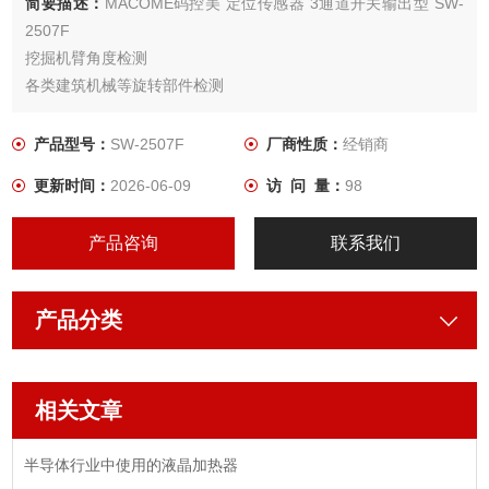
简要描述：
MACOME码控美 定位传感器 3通道开关输出型 SW-
2507F
挖掘机臂角度检测
各类建筑机械等旋转部件检测
搅拌机 轴旋转检测
步进电机同步监控
产品型号：
SW-2507F
厂商性质：
经销商
更新时间：
2026-06-09
访 问 量：
98
产品咨询
联系我们
产品分类
相关文章
半导体行业中使用的液晶加热器