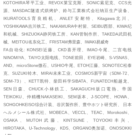
KOTOHIRA琴平工业、REVOX莱宝克斯、SONIC索尼克、CCS光
源、MASDAC隧道式烘烤炉、鈴与工業株式会社纳豆生产设备、
IKURATOOLS育良精机、ANLET安耐特、Kitagawa北川、
YOSHIKAWA吉川铁工、NAKAMURA中村留、SEIBU西部、KIWA纪
和机械、SHIZUOKA静冈铁工所、KAN管制作所、TAKEDA武田机
械、MEITOU名东化工、FRISTAM弗里森、IWAKI易威奇
FA自动化: KONSEI近藤、CKD喜开理、IMAO今尾、二宫电线
NINOMIYA、TAIYO太阳电线、TONE前田、EYE岩崎、S-VSNAS、
AND、microStone微石、USHIO牛尾、ETOH江藤、SONOTEC松泰
克、SUZUKI铃木、MIRAI未来工业、COSMOS新宇宙（SDM-72、
SDM-73）、KETT凯特、柴田科学SIBATA、FUNATECH船越龙、
SEN日森、CHUCK小林鉄工、SAKAGUCHI坂口電熱、帝国
TEIKOKU、仲精機NAKASEIKI、SEM坂本、J-SCOPE、HOWA、
SOHGOHKEISO综合计装、谷沢製作所、豊中ホツト研究所、 日本
へルメシール株式社、MOBECA、VECCL、TEAC、Morokoshi、
OSAKA、MUTOH武藤、KINTSUNE、TOYOOKI丰兴、
HIROTAKA、U-Technology、KDS、ORGANO奥加诺、ONOSOKKI