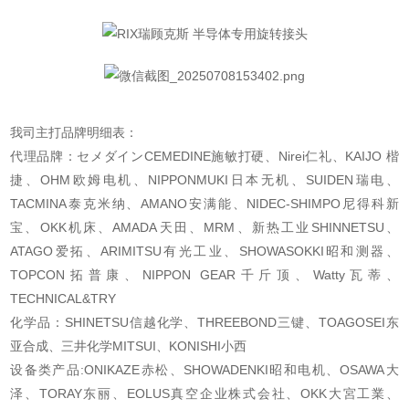
我司主打品牌明细表：
代理品牌：セメダインCEMEDINE施敏打硬、Nirei仁礼、KAIJO 楷
捷、OHM欧姆电机、NIPPONMUKI日本无机、SUIDEN瑞电、
TACMINA泰克米纳、AMANO安满能、NIDEC-SHIMPO尼得科新
宝、OKK机床、AMADA天田、MRM、新热工业SHINNETSU、
ATAGO爱拓、ARIMITSU有光工业、SHOWASOKKI昭和测器、
TOPCON拓普康、NIPPON GEAR千斤顶、Watty瓦蒂、
TECHNICAL&TRY
化学品：SHINETSU信越化学、THREEBOND三键、TOAGOSEI东
亚合成、三井化学MITSUI、KONISHI小西
设备类产品:ONIKAZE赤松、SHOWADENKI昭和电机、OSAWA大
泽、TORAY东丽、EOLUS真空企业株式会社、OKK大宮工業、