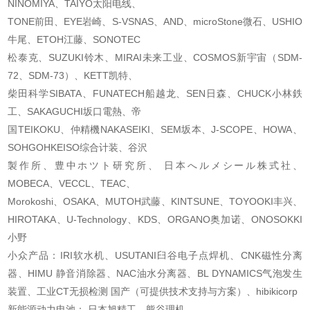
NINOMIYA、TAIYO太阳电线、
TONE前田、EYE岩崎、S-VSNAS、AND、microStone微石、USHIO
牛尾、ETOH江藤、SONOTEC
松泰克、SUZUKI铃木、MIRAI未来工业、COSMOS新宇宙（SDM-
72、SDM-73）、KETT凯特、
柴田科学SIBATA、FUNATECH船越龙、SEN日森、CHUCK小林鉄
工、SAKAGUCHI坂口電熱、帝
国TEIKOKU、仲精機NAKASEIKI、SEM坂本、J-SCOPE、HOWA、
SOHGOHKEISO综合计装、谷沢
製作所、豊中ホツト研究所、 日本へルメシール株式社、
MOBECA、VECCL、TEAC、
Morokoshi、OSAKA、MUTOH武藤、KINTSUNE、TOYOOKI丰兴、
HIROTAKA、U-Technology、
KDS、ORGANO奥加诺、ONOSOKKI
小野
小众产品：IRI软水机、USUTANI臼谷电子点焊机、CNK磁性分离
器、HIMU 静音消除器、
NAC油水分离器、BL DYNAMICS气泡发生
装置、工业CT无损检测 国产（可提供技术支持与
方案）、hibikicorp
新能源动力电池： 日本旭精工、熊谷理机