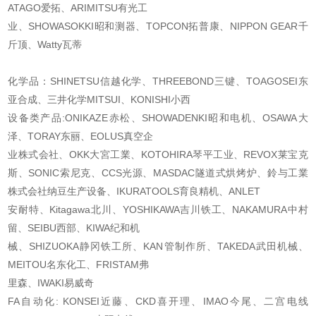
ATAGO爱拓、ARIMITSU有光工
业、SHOWASOKKI昭和测器、TOPCON拓普康、NIPPON GEAR千
斤顶、Watty瓦蒂
化学品：SHINETSU信越化学、THREEBOND三键、TOAGOSEI东
亚合成、三井化学MITSUI、
KONISHI小西
设备类产品:ONIKAZE赤松、SHOWADENKI昭和电机、OSAWA大
泽、TORAY东丽、EOLUS真空企
业株式会社、OKK大宮工業、KOTOHIRA琴平工业、REVOX莱宝克
斯、SONIC索尼克、CCS光源
、MASDAC隧道式烘烤炉、鈴与工業
株式会社纳豆生产设备、IKURATOOLS育良精机、ANLET
安耐特、Kitagawa北川、YOSHIKAWA吉川铁工、NAKAMURA中村
留、SEIBU西部、KIWA纪和机
械、SHIZUOKA静冈铁工所、KAN管制作所、TAKEDA武田机械、
MEITOU名东化工、FRISTAM弗
里森、IWAKI易威奇
FA自动化: KONSEI近藤、CKD喜开理、IMAO今尾、二宫电线