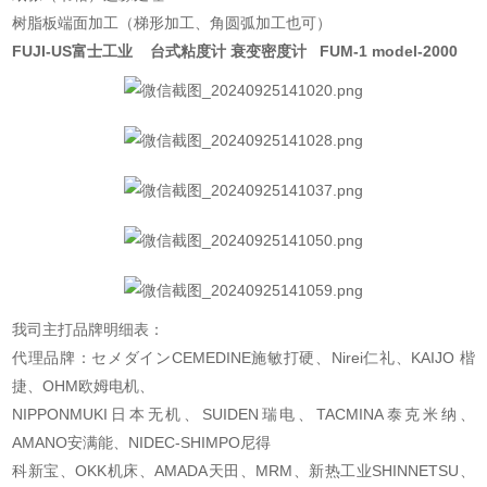
树脂板端面加工（梯形加工、角圆弧加工也可）
FUJI-US富士工业 台式粘度计 衰变密度计 FUM-1 model-2000
我司主打品牌明细表：
代理品牌：セメダインCEMEDINE施敏打硬、Nirei仁礼、KAIJO 楷
捷、OHM欧姆电机、
NIPPONMUKI日本无机、SUIDEN瑞电、TACMINA泰克米纳、
AMANO安满能、NIDEC-SHIMPO尼得
科新宝、OKK机床、AMADA天田、MRM、新热工业SHINNETSU、