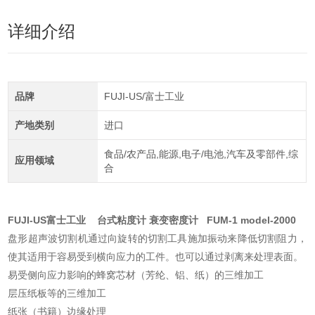
详细介绍
品牌
FUJI-US/富士工业
产地类别
进口
食品/农产品,能源,电子/电池,汽车及零部件,综
应用领域
合
FUJI-US富士工业 台式粘度计 衰变密度计 FUM-1 model-2000
盘形超声波切割机通过向旋转的切割工具施加振动来降低切割阻力，
使其适用于容易受到横向应力的工件。也可以通过剥离来处理表面。
易受侧向应力影响的蜂窝芯材（芳纶、铝、纸）的三维加工
层压纸板等的三维加工
纸张（书籍）边缘处理