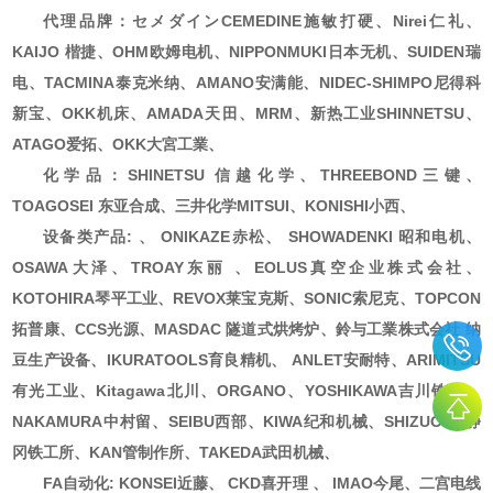
代理品牌：セメダインCEMEDINE施敏打硬、Nirei仁礼、
KAIJO 楷捷、OHM欧姆电机、NIPPONMUKI日本无机、SUIDEN瑞
电、TACMINA泰克米纳、AMANO安满能、NIDEC-SHIMPO尼得科
新宝、OKK机床、AMADA天田、MRM、新热工业SHINNETSU、
ATAGO爱拓、OKK大宮工業、
化学品：SHINETSU 信越化学、THREEBOND三键、
TOAGOSEI 东亚合成、三井化学MITSUI、KONISHI小西、
设备类产品: 、 ONIKAZE赤松、 SHOWADENKI 昭和电机、
OSAWA大泽、TROAY东丽 、EOLUS真空企业株式会社、
KOTOHIRA琴平工业、REVOX莱宝克斯、SONIC索尼克、TOPCON
拓普康、CCS光源、MASDAC 隧道式烘烤炉、鈴与工業株式会社 纳
豆生产设备、IKURATOOLS育良精机、 ANLET安耐特、ARIMITSU
有光工业、Kitagawa北川、ORGANO、YOSHIKAWA吉川铁工、
NAKAMURA中村留、SEIBU西部、KIWA纪和机械、SHIZUOKA静
冈铁工所、KAN管制作所、TAKEDA武田机械、
FA自动化: KONSEI近藤、 CKD喜开理 、 IMAO今尾、二宫电线