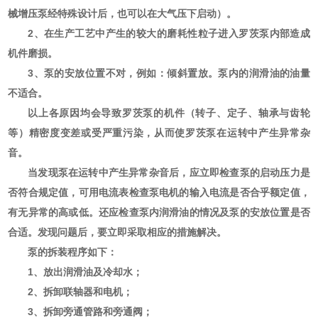
械增压泵经特殊设计后，也可以在大气压下启动）。
2、在生产工艺中产生的较大的磨耗性粒子进入罗茨泵内部造成
机件磨损。
3、泵的安放位置不对，例如：倾斜置放。泵内的润滑油的油量
不适合。
以上各原因均会导致罗茨泵的机件（转子、定子、轴承与齿轮
等）精密度变差或受严重污染，从而使罗茨泵在运转中产生异常杂
音。
当发现泵在运转中产生异常杂音后，应立即检查泵的启动压力是
否符合规定值，可用电流表检查泵电机的输入电流是否合乎额定值，
有无异常的高或低。还应检查泵内润滑油的情况及泵的安放位置是否
合适。发现问题后，要立即采取相应的措施解决。
泵的拆装程序如下：
1、放出润滑油及冷却水；
2、拆卸联轴器和电机；
3、拆卸旁通管路和旁通阀；