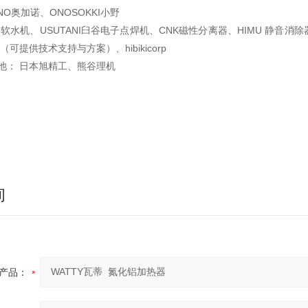
NO奥加诺、ONOSOKKI小野
I软水机、USUTANI臼谷电子点焊机、CNK磁性分离器、HIMU 静音消除
产（可提供技术支持与
方案）、hibikicorp
池： 日本旭精工、熊谷理机
询
产品：