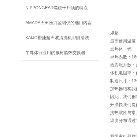
NIPPONGEAR螺旋千斤顶的特点
AMADA天田压力监测仪的选用内容
规格
KAIJO楷捷超声波清洗机都能清洗哪些物品？
最高使用温度：
发热体：钨
半导体行业用的氟树脂热交换器
导热系数：18
热膨胀系数：热膨
体积电阻率：体
制造尺寸：130
加热器结构我
因此，我们创
升温快我们提
抗热震性与常
温度分布通过
我司主打品牌