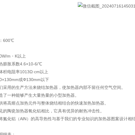
600℃
0W/m・K以上
胀系数4.6×10-6/℃
积电阻率1013Ω·cm以上
×130mm或Φ130mm以下
们采用的生产方法来烧结加热器，使加热器内部不留任何空气空间。
造了一种能够产生大量热量的小型加热器。
供将高熔点加热元件与整体烧结相结合的快速加热加热器。
见的陶瓷加热器氧化铝相比，它具有优异的耐热冲击性。
将氮化铝（AlN）的高导热性与基于我们的专业知识的加热器图案设计相
明细表：