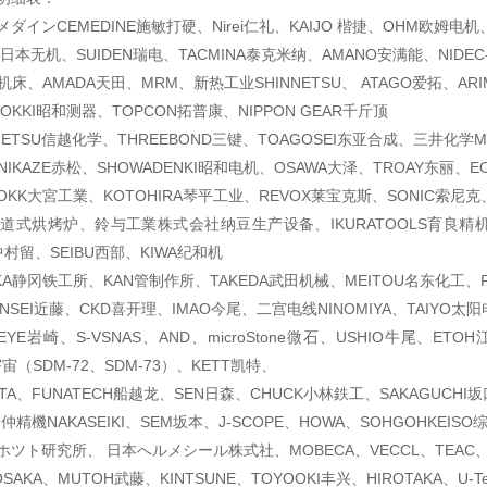
ダインCEMEDINE施敏打硬、Nirei仁礼、KAIJO 楷捷、OHM欧姆电机
KI日本无机、SUIDEN瑞电、TACMINA泰克米纳、AMANO安满能、NIDEC
机床、AMADA天田、MRM、新热工业SHINNETSU、 ATAGO爱拓、ARI
OKKI昭和测器、TOPCON拓普康、NIPPON GEAR千斤顶
NETSU信越化学、THREEBOND三键、TOAGOSEI东亚合成、三井化学MI
NIKAZE赤松、SHOWADENKI昭和电机、OSAWA大泽、TROAY东丽、E
KK大宮工業、KOTOHIRA琴平工业、REVOX莱宝克斯、SONIC索尼克
隧道式烘烤炉、鈴与工業株式会社纳豆生产设备、IKURATOOLS育良精机
中村留、SEIBU西部、KIWA纪和机
OKA静冈铁工所、KAN管制作所、TAKEDA武田机械、MEITOU名东化工、F
ONSEI近藤、CKD喜开理、IMAO今尾、二宫电线NINOMIYA、TAIYO太
YE岩崎、S-VSNAS、AND、microStone微石、USHIO牛尾、ETOH
宙（SDM-72、SDM-73）、KETT凯特、
ATA、FUNATECH船越龙、SEN日森、CHUCK小林鉄工、SAKAGUCHI
、仲精機NAKASEIKI、SEM坂本、J-SCOPE、HOWA、SOHGOHKEI
ツト研究所、 日本へルメシール株式社、MOBECA、VECCL、TEAC
、OSAKA、MUTOH武藤、KINTSUNE、TOYOOKI丰兴、HIROTAKA、U-Tec