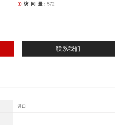
访 问 量：
572
联系我们
进口