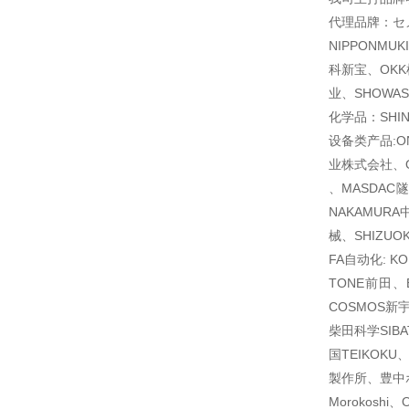
代理品牌：セメ
NIPPONMU
科新宝、OKK
业、SHOWAS
化学品：SHI
设备类产品:O
业株式会社、O
、MASDAC
NAKAMURA
械、SHIZU
FA自动化: K
TONE前田、E
COSMOS新宇
柴田科学SIB
国TEIKOKU
製作所、豊中ホ
Morokoshi