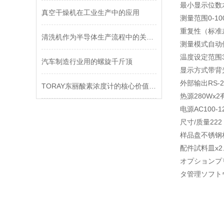
最小显示位数水
真空干燥机在工业生产中的应用
测量范围0-10
重复性（标准
清洗机作为半导体生产流程中的关键设备
测量模式自动
温度设定范围3
汽车制造行业用的螺旋千斤顶
显示方式带背光
外部输出RS-2
TORAY东丽酸素浓度计的核心价值与应用
热源280Wx
电源AC100-120
尺寸/质量222
样品盘不锈钢材
配件試料皿x
オプション
プ
タ管理ソフトウ