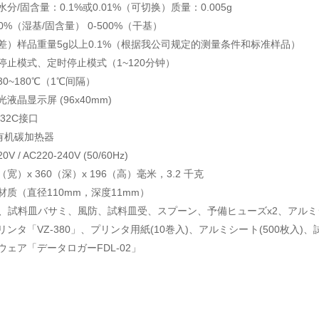
分/固含量：0.1%或0.01%（可切换）质量：0.005g
0%（湿基/固含量） 0-500%（干基）
差）样品重量5g以上0.1%（根据我公司规定的测量条件和标准样品）
停止模式、定时停止模式（1~120分钟）
0~180℃（1℃间隔）
液晶显示屏 (96x40mm)
32C接口
2有机碳加热器
V / AC220-240V (50/60Hz)
（宽）x 360（深）x 196（高）毫米，3.2 千克
质（直径110mm，深度11mm）
2、試料皿バサミ、風防、試料皿受、スプーン、予備ヒューズx2、アルミシ
リンタ「VZ-380」、プリンタ用紙(10巻入)、アルミシート(500枚入)、
ェア「データロガーFDL-02」