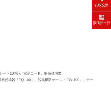
在线交流
微信扫一扫
ート(10枚)、電源コード、取扱説明書
試料粉砕器「TQ-100」、脱臭風防ケース「 FW-100」、デー