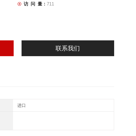
访 问 量：
711
联系我们
进口