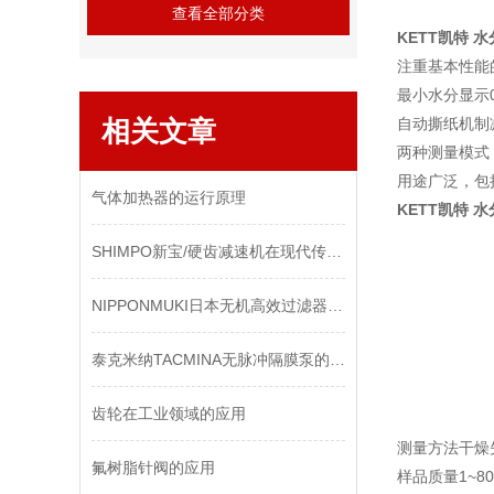
查看全部分类
KETT凯特 水
注重基本性能
最小水分显示0
相关文章
自动撕纸机制
两种测量模式
用途广泛，包
气体加热器的运行原理
KETT凯特 水
SHIMPO新宝/硬齿减速机在现代传动技术中的地位与进步
NIPPONMUKI日本无机高效过滤器在化学行业中的关键作用与选型指南
泰克米纳TACMINA无脉冲隔膜泵的优势
齿轮在工业领域的应用
测量方法
干燥
氟树脂针阀的应用
样品质量1~8