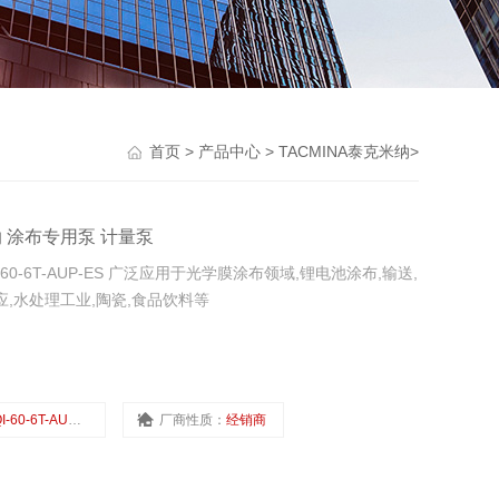
首页
>
产品中心
>
TACMINA泰克米纳
>
克米纳 涂布专用泵 计量泵
-60-6T-AUP-ES 广泛应用于光学膜涂布领域,锂电池涂布,输送,
,水处理工业,陶瓷,食品饮料等
I-60-6T-AUP-ES
厂商性质：
经销商