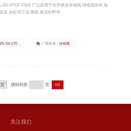
L-50-VTCF-FWX 广泛应用于光学膜涂布领域,锂电池涂布,输
反应,水处理工业,陶瓷,食品饮料等
PL-50-VTCF-FWX
厂商性质：
经销商
末页
跳转到第
页
关注我们