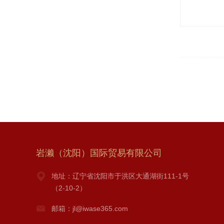
岩濑（沈阳）国际贸易有限公司
地址：辽宁省沈阳市于洪区大通湖街111-1号
（2-10-2）
邮箱：jl@iwase365.com