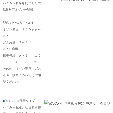
ハニカム触媒を使用した大
風量対応オゾン分解器
型式：Ｋ−１ＵＴ−２４
オゾン濃度：１００ｐｐｍ
以下
ガス流量：３ｍ３／ｍｉｎ
以下に適用
標準接続：ＡＮＳＩ １５
０Ｌｂ ４Ｂ フランジ
その他、オゾン濃度、ガス
流量、接続についてはご相
談ください。
■
低濃度・大風量タイプ
ハニカム触媒、活性炭を使