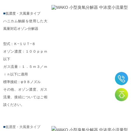
■
低濃度・大風量タイプ
ハニカム触媒を使用した大
風量対応オゾン分解器
型式：Ｋ−１ＵＴ−８
オゾン濃度：１００ｐｐｍ
以下
ガス流量：１．５ｍ３／ｍ
ｉｎ以下に適用
標準接続：φ９８ノズル
その他、オゾン濃度、ガス
流量、接続についてはご相
談ください。
■
低濃度・大風量タイプ