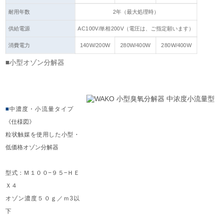
耐用年数
2年（最大処理時）
供給電源
AC100V/単相200V（電圧は、ご指定願います）
消費電力
140W/200W
280W/400W
280W/400W
■小型オゾン分解器
■
中濃度・小流量タイプ
《仕様図》
粒状触媒を使用した小型・
低価格オゾン分解器
型式：Ｍ１００−９５−ＨＥ
Ｘ４
オゾン濃度５０ｇ／ｍ3以
下