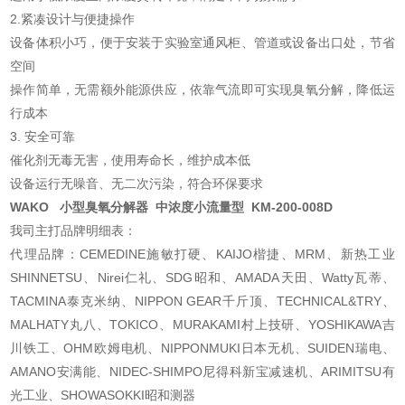
2.紧凑设计与便捷操作
设备体积小巧，便于安装于实验室通风柜、管道或设备出口处，节省
空间
操作简单，无需额外能源供应，依靠气流即可实现臭氧分解，降低运
行成本
3. 安全可靠
催化剂无毒无害，使用寿命长，维护成本低
设备运行无噪音、无二次污染，符合环保要求
WAKO 小型臭氧分解器 中浓度小流量型 KM-200-008D
我司主打品牌明细表：
代理品牌：CEMEDINE施敏打硬、KAIJO楷捷、MRM、新热工业
SHINNETSU、Nirei仁礼、SDG昭和、AMADA天田、Watty瓦蒂、
TACMINA泰克米纳、NIPPON GEAR千斤顶、TECHNICAL&TRY、
MALHATY丸八、TOKICO、MURAKAMI村上技研、YOSHIKAWA吉
川铁工、OHM欧姆电机、NIPPONMUKI日本无机、SUIDEN瑞电、
AMANO安满能、NIDEC-SHIMPO尼得科新宝减速机、ARIMITSU有
光工业、SHOWASOKKI昭和测器