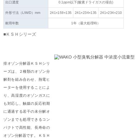
出口濃度
0.1ppm以下(酸素ドライガスの場合)
外形寸法（L/W/D）mm
241×159×135
241×234×135
241×234×210
耐用年数
1年（最大処理時）
■ＫＳＨシリーズ
排オゾン分解器ＫＳＨシリ
ーズは、２種類のオゾン分
解剤を組み合わせ、熱電ヒ
ーターを使用することによ
り、高湿度のオゾンガスに
も対応し、触媒の反応初期
に通過する若干の未分解オ
ゾンまでも処理できるコン
パクトで高性能、長寿命の
オゾン分解器です。 ＫＳＨ