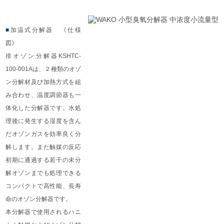
■
加温式分解器 《仕様
図》
排オゾン分解器KSHTC-
100-001Aは、２種類のオゾ
ン分解材及び加熱方式を組
み合わせ、温度調節器も一
体化した分解器です。水処
理後に発生する湿度を含ん
だオゾンガスを効率良く分
解します。また触媒の反応
初期に通過する若干の未分
解オゾンまでも処理できる
コンパクトで高性能、長寿
命のオゾン分解器です。
本分解器で使用されるハニ