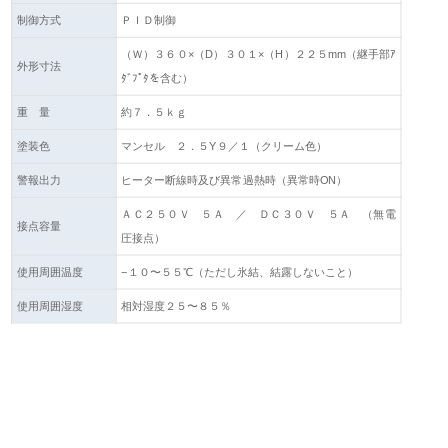
制御方式
ＰＩＤ制御
（Ｗ）３６０×（D）３０１×（H）２２５mm（継手部ｱ
外形寸法
ﾀﾞﾌﾟﾀを含む）
重 量
約７．５ｋｇ
塗装色
マンセル ２．５Y９／１（クリーム色）
警報出力
ヒーター断線時及び異常過熱時（異常時ON）
ＡＣ２５０Ｖ ５Ａ ／ ＤＣ３０Ｖ ５Ａ （無電
接点容量
圧接点）
使用周囲温度
−１０〜５５℃（ただし氷結、結露しないこと）
使用周囲湿度
相対湿度２５〜８５％