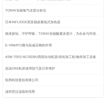
TORAY东丽氧气浓度分析仪
日本INFLIDGE英富丽卤素线式加热器
精准探知，守护呼吸：TORAY东丽酸素浓度计，为生命与环境注入安心
E-YAMATO雅马拓减压阀的作用
ASM-700S-NC/​SEIBU西部自动机器/齿轮加工机/轴承加工设备
说说OKK机床使用技巧及日常维护
拓荆科技股份有限公司
滤布型过滤器的优势