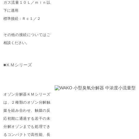
ガス流量１０Ｌ／ｍｉｎ以
下に適用
標準接続：Ｒｃ１／２
その他の接続についてはご
相談ください。
■ＫＭシリーズ
オゾン分解器ＫＭシリーズ
は、２種類のオゾン分解触
媒を組み合わせ、触媒の反
応初期に通過する若干の未
分解オゾンまでも処理でき
るコンパクトで高性能、長