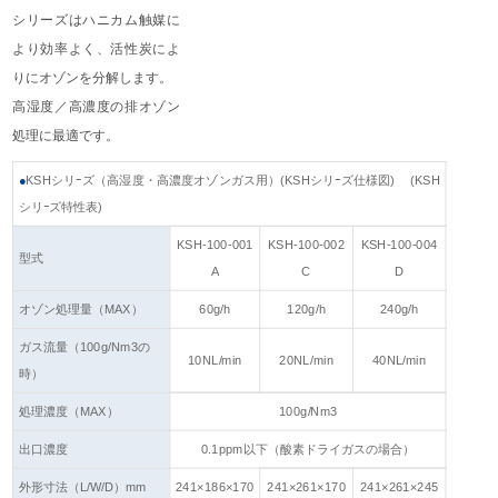
シリーズはハニカム触媒に
より効率よく、活性炭によ
りにオゾンを分解します。
高湿度／高濃度の排オゾン
処理に最適です。
●
KSHシリｰズ（高湿度・高濃度オゾンガス用）(KSHシリｰズ仕様図) (KSH
シリｰズ特性表)
KSH-100-001
KSH-100-002
KSH-100-004
型式
A
C
D
オゾン処理量（MAX）
60g/h
120g/h
240g/h
ガス流量（100g/Nm3の
10NL/min
20NL/min
40NL/min
時）
処理濃度（MAX）
100g/Nm3
出口濃度
0.1ppm以下（酸素ドライガスの場合）
外形寸法（L/W/D）mm
241×186×170
241×261×170
241×261×245