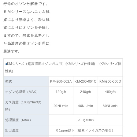
寿命のオゾン分解器です。
ＫＭシリーズはハニカム触
媒により効率よく、粒状触
媒によりにオゾンを分解し
ますので、酸素を原料とし
た高濃度の排オゾン処理に
最適です。
●
KMシリｰズ（超高濃度オゾンガス用）(KMシリｰズ仕様図) (KMシリｰズ特
性表)
型式
KM-200-002A
KM-200-004C
KM-200-008D
オゾン処理量（MAX）
120g/h
240g/h
480g/h
ガス流量（100g/Nm3の
20NL/min
40NL/min
80NL/min
時）
処理濃度（MAX）
200g/Nm3
出口濃度
0.1ppm以下（酸素ドライガスの場合）