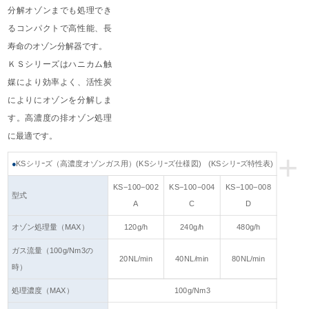
分解オゾンまでも処理でき
るコンパクトで高性能、長
寿命のオゾン分解器です。
ＫＳシリーズはハニカム触
媒により効率よく、活性炭
によりにオゾンを分解しま
す。高濃度の排オゾン処理
に最適です。
+
●
KSシリｰズ（高濃度オゾンガス用）(KSシリｰズ仕様図) (KSシリｰズ特性表)
KS−100−002
KS−100−004
KS−100−008
型式
A
C
D
オゾン処理量（MAX）
120g/h
240g/h
480g/h
ガス流量（100g/Nm3の
20NL/min
40NL/min
80NL/min
時）
処理濃度（MAX）
100g/Nm3