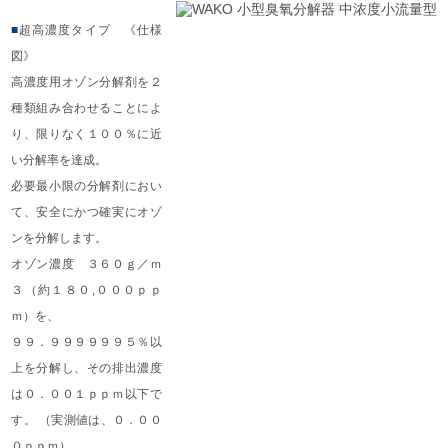
■
超高濃度タイプ 《仕様
図》
高濃度用オゾン分解剤を２
種類組み合わせることによ
り、限りなく１００％に近
い分解率を達成。
必要最小限の分解剤におい
て、安全にかつ確実にオゾ
ンを分解します。
オゾン濃度 ３６０ｇ／ｍ
３（約１８０,０００ｐｐ
ｍ）を、
９９．９９９９９９５％以
上を分解し、その排出濃度
は０．００１ｐｐｍ以下で
す。 （実測値は、０．００
０ｐｐｍ）