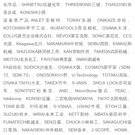
化学品：SHINETSU信越化学、THREEBOND三键、TOAGOSEI东
亚合成、KONISHI小西
设备类产品:ANLET安耐特、TORAY东丽、ONIKAZE赤松、
KOTOHIRA琴平工业、IKURATOOLS育良精机、OSAWA大泽、
EOLUS真空企业株式会社、REVOX莱宝克斯、SONIC索尼克、CCS
光源、Kitagawa北川、NAKAMURA中村留、SEIBU西部、KIWA纪和
机械、SHIZUOKA静冈铁工所、KAN管制作所、TAKEDA武田机械、
MEITOU名东化工、FRISTAM弗里森、IWAKI易威奇
FA自动化: SODICK沙迪克 、OSAKA大阪、COSMOS新宇宙（SDM-
72、SDM-73）、ONOSOKKI小野、U-Technology、TOTAKU东拓、
OSAKA TAIYU大友、TAKEX竹中、S-VANS 、SHOJI LOCK庄司齿
车、SONOTEC松泰克、AND、MicroStone微石、TEAC、
hibikicorp、KONSEI近藤、二宫电线NINOMIYA、TAIYO太阳电线、
TONE前田、EYE岩崎、S-VSNAS、USHIO牛尾、ETOH江藤、
SUZUKI铃木、MIRAI未来工业、KETT凯特、SIBATA柴田科学、
FUNATECH船越龙、SEN日森、CHUCK小林铁工、SAKAGUCHI坂
口電熱、NAKAISEIKI仲井精机、SEM坂本、J-SCOPE、HOWA、