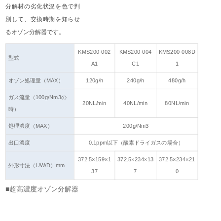
分解材の劣化状況を色で判
別して、交換時期を知らせ
るオゾン分解器です。
KMS200-002
KMS200-004
KMS200-008D
型式
A1
C1
1
オゾン処理量（MAX）
120g/h
240g/h
480g/h
ガス流量（100g/Nm3の
20NL/min
40NL/min
80NL/min
時）
処理濃度（MAX）
200g/Nm3
出口濃度
0.1ppm以下（酸素ドライガスの場合）
372.5×159×1
372.5×234×13
372.5×234×21
外形寸法（L/W/D）mm
37
7
0
■超高濃度オゾン分解器