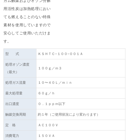
カム触媒およびオゾン分解
用活性炭は加熱処理におい
ても燃えることのない特殊
素材を使用していますので
安心してご使用いただけま
す。
型 式
ＫＳＨＴＣ−１００−００１Ａ
処理オゾン濃度
１００ｇ／ｍ３
（最大）
処理ガス流量
１０〜４０Ｌ／ｍｉｎ
最大処理量
６０ｇ／ｈ
出口濃度
０．１ｐｐｍ以下
触媒交換周期
約１年（ご使用状況により変わります）
定 格
ＡＣ１００Ｖ
消費電力
１５０ＶＡ