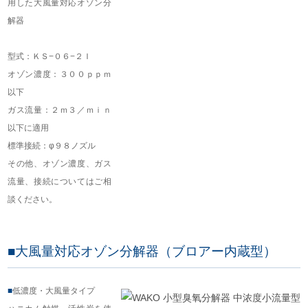
用した大風量対応オゾン分
解器
型式：ＫＳ−０６−２Ｉ
オゾン濃度：３００ｐｐｍ
以下
ガス流量：２ｍ３／ｍｉｎ
以下に適用
標準接続：φ９８ノズル
その他、オゾン濃度、ガス
流量、接続についてはご相
談ください。
■大風量対応オゾン分解器（ブロアー内蔵型）
■
低濃度・大風量タイプ