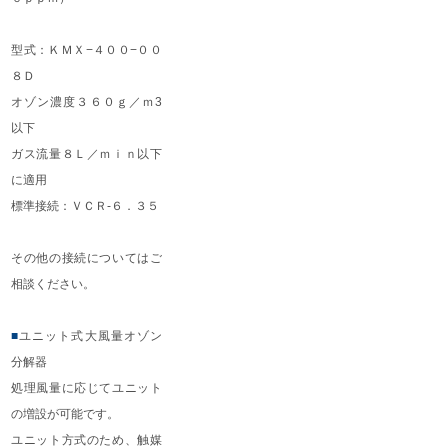
型式：ＫＭＸ−４００−００
８Ｄ
オゾン濃度３６０ｇ／ｍ3
以下
ガス流量８Ｌ／ｍｉｎ以下
に適用
標準接続：ＶＣＲ-６．３５
その他の接続についてはご
相談ください。
■
ユニット式大風量オゾン
分解器
処理風量に応じてユニット
の増設が可能です。
ユニット方式のため、触媒