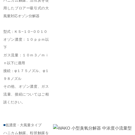
ハニカム触媒、活性炭を使
用したブロアー吸引式の大
風量対応オゾン分解器
型式：ＫＳ−１０−００１０
オゾン濃度：１０ｐｐｍ以
下
ガス流量：１０ｍ３／ｍｉ
ｎ以下に適用
接続：φ１７５ノズル、φ１
９８ノズル
その他、オゾン濃度、ガス
流量、接続についてはご相
談ください。
■
低濃度・大風量タイプ
ハニカム触媒、粒状触媒を