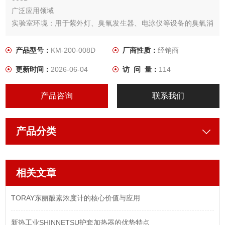
广泛应用领域
实验室环境：用于紫外灯、臭氧发生器、电泳仪等设备的臭氧消
除，保护实验人员健康
工业场景：适用于水处理、空气净化、食品消毒等领域的臭氧尾
产品型号：
KM-200-008D
厂商性质：
经销商
气处理
更新时间：
2026-06-04
访 问 量：
114
医疗与科研：在臭氧设备、生物实验等场景中，确保环境安全
产品咨询
联系我们
产品分类
相关文章
TORAY东丽酸素浓度计的核心价值与应用
新热工业SHINNETSU护套加热器的优势特点