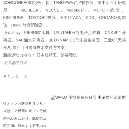
SOHGOHKEISO综合计装、TANIZAWA谷沢製作所、豊中ホツト研究
所、、MOBECA、VECCL、Morokoshi、MUTOH武藤、
KINTSUNE、TOYOOKI丰兴、HIROTAKA、KDS、ORGANO奥加
诺、HIMU 静音消除器
小众产品：FIEBRI软水机、USUTANI臼谷电子点焊机、CNK磁性分
离器、NAC油水分离器、BL DYNAMICS气泡发生装置、工业CT无损
检测 国产（可提供技术支持与方案）
新能源动力电池： 日本旭精工、熊谷理机
期待您的咨询
ＫＳシリーズ
排オゾン分解器ＫＳシリー
ズは、２種類のオゾン分解
剤を組み合わせ、触媒の反
応初期に通過する若干の未