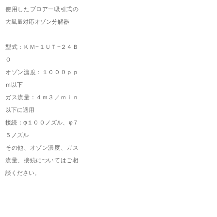
使用したブロアー吸引式の
大風量対応オゾン分解器
型式：ＫＭ−１ＵＴ−２４Ｂ
Ｏ
オゾン濃度：１０００ｐｐ
ｍ以下
ガス流量：４ｍ３／ｍｉｎ
以下に適用
接続：φ１００ノズル、φ７
５ノズル
その他、オゾン濃度、ガス
流量、接続についてはご相
談ください。