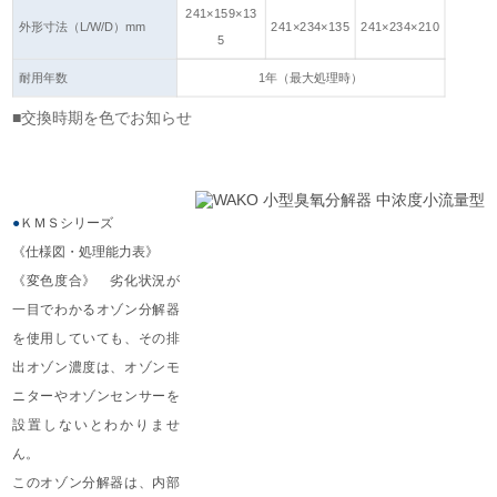
241×159×13
外形寸法（L/W/D）mm
241×234×135
241×234×210
5
耐用年数
1年（最大処理時）
■交換時期を色でお知らせ
●
ＫＭＳシリーズ
《仕様図・処理能力表》
《変色度合》 劣化状況が
一目でわかるオゾン分解器
を使用していても、その排
出オゾン濃度は、オゾンモ
ニターやオゾンセンサーを
設置しないとわかりませ
ん。
このオゾン分解器は、内部