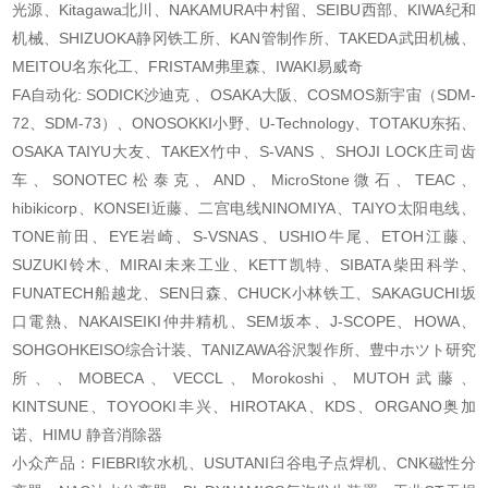
光源、Kitagawa北川、NAKAMURA中村留、SEIBU西部、KIWA纪和
机械、SHIZUOKA静冈铁工所、KAN管制作所、TAKEDA武田机械、
MEITOU名东化工、FRISTAM弗里森、IWAKI易威奇
FA自动化: SODICK沙迪克 、OSAKA大阪、COSMOS新宇宙（SDM-
72、SDM-73）、ONOSOKKI小野、U-Technology、TOTAKU东拓、
OSAKA TAIYU大友、TAKEX竹中、S-VANS 、SHOJI LOCK庄司齿
车、SONOTEC松泰克、AND、MicroStone微石、TEAC、
hibikicorp、KONSEI近藤、二宫电线NINOMIYA、TAIYO太阳电线、
TONE前田、EYE岩崎、S-VSNAS、USHIO牛尾、ETOH江藤、
SUZUKI铃木、MIRAI未来工业、KETT凯特、SIBATA柴田科学、
FUNATECH船越龙、SEN日森、CHUCK小林铁工、SAKAGUCHI坂
口電熱、NAKAISEIKI仲井精机、SEM坂本、J-SCOPE、HOWA、
SOHGOHKEISO综合计装、TANIZAWA谷沢製作所、豊中ホツト研究
所、、MOBECA、VECCL、Morokoshi、MUTOH武藤、
KINTSUNE、TOYOOKI丰兴、HIROTAKA、KDS、ORGANO奥加
诺、HIMU 静音消除器
小众产品：FIEBRI软水机、USUTANI臼谷电子点焊机、CNK磁性分