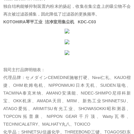
独自结构能够抑制装置内粉末的扬起，收集在集尘盘上的吸尘物不会
再次被过滤器捕集，因此降低了过滤器的更换频率。
KOTOHIRA琴平工业 洁净室用集尘机
KDC-C03
我司主打品牌明细表：
代理品牌：セメダインCEMEDINE施敏打硬、Nirei仁礼、KAIJO楷
捷、OHM欧姆电机、NIPPONMUKI日本无机、SUIDEN瑞电、
TACMINA泰克米纳、AMANO安满能、NIDEC-SHIMPO尼得科新
宝、OKK机床、AMADA天田、MRM、新热工业SHINNETSU、
ATAGO爱拓、ARIMITSU有光工业、SHOWASOKKI昭和测器、
TOPCON拓普康、NIPPON GEAR千斤顶、Watty瓦蒂、
TECHNICAL&TRY、MALHATY丸八、TOKICO
化学品：SHINETSU信越化学、THREEBOND三键、TOAGOSEI东