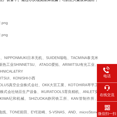
NIPPONMUKI日本无机、SUIDEN瑞电、TACMINA泰克米
热工业SHINNETSU、 ATAGO爱拓、ARIMITSU有光工业、
NICAL&TRY
电话
SUI、KONISHI小西
EOLUS真空企业株式会社、OKK大宮工業、KOTOHIRA琴平工
株式会社纳豆生产设备、IKURATOOLS育良精机、ANLET安
在线交流
部、KIWA纪和机械、SHIZUOKA静冈铁工所、KAN管制作所、
线、TONE前田、EYE岩崎、S-VSNAS、AND、microStone
微信扫一扫