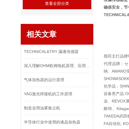
查看全部分类
确保安全，节
TECHNICA
相关文章
TECHNICAL&TRY 漏液传感器
我司主打品牌
代理品牌：セメ
深入理解OHM欧姆电机原理、应用与未来发展
纳、AMANO安
SHOWASOK
气体加热器的运行原理
化学品：SHIN
设备类产品:O
YAG激光焊接机的工作原理
业、REVOX
制造业用油雾集尘机
耐特、Kita
TAKEDA武田
半导体行业中使用的液晶加热器
FA自动化: K