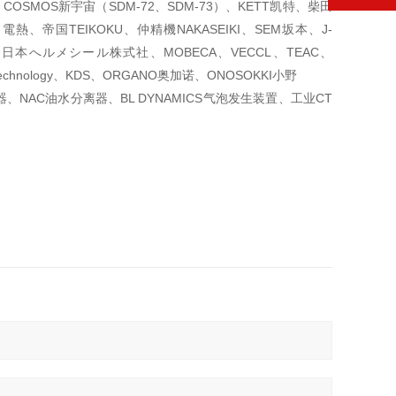
COSMOS新宇宙（SDM-72、SDM-73）、KETT凯特、柴田
電熱、帝国TEIKOKU、仲精機NAKASEIKI、SEM坂本、J-
 日本へルメシール株式社、MOBECA、VECCL、TEAC、
Technology、KDS、ORGANO奥加诺、ONOSOKKI小野
器、NAC油水分离器、BL DYNAMICS气泡发生装置、工业CT