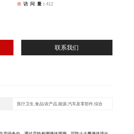
访 问 量：
412
联系我们
医疗卫生,食品/农产品,能源,汽车及零部件,综合
生产设备中。通过尽快检测液体泄漏，可防止大量液体流出，