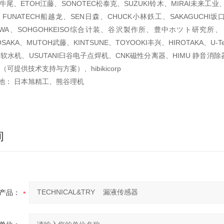
O牛尾、ETOH江藤、SONOTEC松泰克、SUZUKI铃木、MIRAI未来工业、
A、FUNATECH船越龙、SEN日森、CHUCK小林鉄工、SAKAGUCHI坂口
OWA、SOHGOHKEISO综合计装、谷沢製作所、豊中ホツト研究所、
i、OSAKA、MUTOH武藤、KINTSUNE、TOYOOKI丰兴、HIROTAKA、U-
I软水机、USUTANI臼谷电子点焊机、CNK磁性分离器、HIMU 静音消除
可提供技术支持与方案）、hibikicorp
池： 日本旭精工、熊谷理机
询
产品：