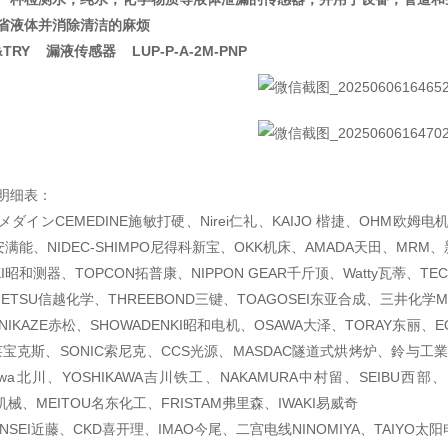
省液体并消除清洁的麻烦
L&TRY 漏液传感器 LUP-P-A-2M-PNP
明细表：
ダインCEMEDINE施敏打硬、Nirei仁礼、KAIJO 楷捷、OHM欧姆电机、
满能、NIDEC-SHIMPO尼得科新宝、OKK机床、AMADA天田、MRM、新
KI昭和测器、TOPCON拓普康、NIPPON GEAR千斤顶、Watty瓦蒂、TECH
ETSU信越化学、THREEBOND三键、TOAGOSEI东亚合成、三井化学MIT
NIKAZE赤松、SHOWADENKI昭和电机、OSAWA大泽、TORAY东丽、
莱宝克斯、SONIC索尼克、CCS光源、MASDAC隧道式烘烤炉、鈴与工業
gawa北川、YOSHIKAWA吉川铁工、NAKAMURA中村留、SEIBU西
机械、MEITOU名东化工、FRISTAM弗里森、IWAKI易威奇
ONSEI近藤、CKD喜开理、IMAO今尾、二宫电线NINOMIYA、TAIYO太阳电