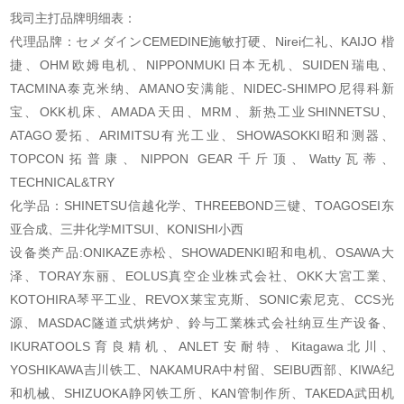
我司主打品牌明细表：
代理品牌：セメダインCEMEDINE施敏打硬、Nirei仁礼、KAIJO 楷
捷、OHM欧姆电机、NIPPONMUKI日本无机、SUIDEN瑞电、
TACMINA泰克米纳、AMANO安满能、NIDEC-SHIMPO尼得科新
宝、OKK机床、AMADA天田、MRM、新热工业SHINNETSU、
ATAGO爱拓、ARIMITSU有光工业、SHOWASOKKI昭和测器、
TOPCON拓普康、NIPPON GEAR千斤顶、Watty瓦蒂、
TECHNICAL&TRY
化学品：SHINETSU信越化学、THREEBOND三键、TOAGOSEI东
亚合成、三井化学MITSUI、KONISHI小西
设备类产品:ONIKAZE赤松、SHOWADENKI昭和电机、OSAWA大
泽、TORAY东丽、EOLUS真空企业株式会社、OKK大宮工業、
KOTOHIRA琴平工业、REVOX莱宝克斯、SONIC索尼克、CCS光
源、MASDAC隧道式烘烤炉、鈴与工業株式会社纳豆生产设备、
IKURATOOLS育良精机、ANLET安耐特、Kitagawa北川、
YOSHIKAWA吉川铁工、NAKAMURA中村留、SEIBU西部、KIWA纪
和机械、SHIZUOKA静冈铁工所、KAN管制作所、TAKEDA武田机