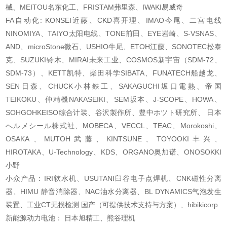
械、MEITOU名东化工、FRISTAM弗里森、IWAKI易威奇
FA自动化: KONSEI近藤、CKD喜开理、IMAO今尾、二宫电线
NINOMIYA、TAIYO太阳电线、TONE前田、EYE岩崎、S-VSNAS、
AND、microStone微石、USHIO牛尾、ETOH江藤、SONOTEC松泰
克、SUZUKI铃木、MIRAI未来工业、COSMOS新宇宙（SDM-72、
SDM-73）、KETT凯特、柴田科学SIBATA、FUNATECH船越龙、
SEN日森、CHUCK小林鉄工、SAKAGUCHI坂口電熱、帝国
TEIKOKU、仲精機NAKASEIKI、SEM坂本、J-SCOPE、HOWA、
SOHGOHKEISO综合计装、谷沢製作所、豊中ホツト研究所、 日本
へルメシール株式社、MOBECA、VECCL、TEAC、Morokoshi、
OSAKA、MUTOH武藤、KINTSUNE、TOYOOKI丰兴、
HIROTAKA、U-Technology、KDS、ORGANO奥加诺、ONOSOKKI
小野
小众产品：IRI软水机、USUTANI臼谷电子点焊机、CNK磁性分离
器、HIMU 静音消除器、NAC油水分离器、BL DYNAMICS气泡发生
装置、工业CT无损检测 国产（可提供技术支持与方案）、hibikicorp
新能源动力电池： 日本旭精工、熊谷理机