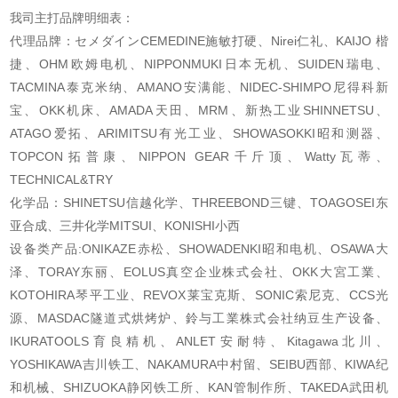
我司主打品牌明细表：
代理品牌：セメダインCEMEDINE施敏打硬、Nirei仁礼、KAIJO 楷
捷、OHM欧姆电机、NIPPONMUKI日本无机、SUIDEN瑞电、
TACMINA泰克米纳、AMANO安满能、NIDEC-SHIMPO尼得科新
宝、OKK机床、AMADA天田、MRM、新热工业SHINNETSU、
ATAGO爱拓、ARIMITSU有光工业、SHOWASOKKI昭和测器、
TOPCON拓普康、NIPPON GEAR千斤顶、Watty瓦蒂、
TECHNICAL&TRY
化学品：SHINETSU信越化学、THREEBOND三键、TOAGOSEI东
亚合成、三井化学MITSUI、KONISHI小西
设备类产品:ONIKAZE赤松、SHOWADENKI昭和电机、OSAWA大
泽、TORAY东丽、EOLUS真空企业株式会社、OKK大宮工業、
KOTOHIRA琴平工业、REVOX莱宝克斯、SONIC索尼克、CCS光
源、MASDAC隧道式烘烤炉、鈴与工業株式会社纳豆生产设备、
IKURATOOLS育良精机、ANLET安耐特、Kitagawa北川、
YOSHIKAWA吉川铁工、NAKAMURA中村留、SEIBU西部、KIWA纪
和机械、SHIZUOKA静冈铁工所、KAN管制作所、TAKEDA武田机