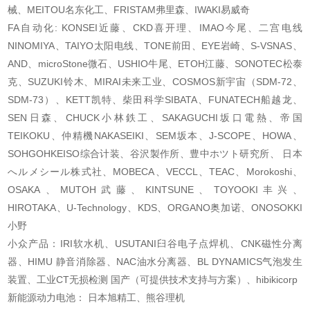
械、MEITOU名东化工、FRISTAM弗里森、IWAKI易威奇
FA自动化: KONSEI近藤、CKD喜开理、IMAO今尾、二宫电线
NINOMIYA、TAIYO太阳电线、TONE前田、EYE岩崎、S-VSNAS、
AND、microStone微石、USHIO牛尾、ETOH江藤、SONOTEC松泰
克、SUZUKI铃木、MIRAI未来工业、COSMOS新宇宙（SDM-72、
SDM-73）、KETT凯特、柴田科学SIBATA、FUNATECH船越龙、
SEN日森、CHUCK小林鉄工、SAKAGUCHI坂口電熱、帝国
TEIKOKU、仲精機NAKASEIKI、SEM坂本、J-SCOPE、HOWA、
SOHGOHKEISO综合计装、谷沢製作所、豊中ホツト研究所、 日本
へルメシール株式社、MOBECA、VECCL、TEAC、Morokoshi、
OSAKA、MUTOH武藤、KINTSUNE、TOYOOKI丰兴、
HIROTAKA、U-Technology、KDS、ORGANO奥加诺、ONOSOKKI
小野
小众产品：IRI软水机、USUTANI臼谷电子点焊机、CNK磁性分离
器、HIMU 静音消除器、NAC油水分离器、BL DYNAMICS气泡发生
装置、工业CT无损检测 国产（可提供技术支持与方案）、hibikicorp
新能源动力电池： 日本旭精工、熊谷理机