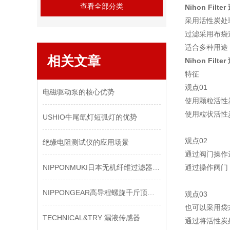
查看全部分类
Nihon Filt
采用活性炭处
过滤采用布袋
适合多种用途
相关文章
Nihon Filt
特征
观点01
电磁驱动泵的核心优势
使用颗粒活性
使用粒状活性
USHIO牛尾氙灯短弧灯的优势
观点02
绝缘电阻测试仪的应用场景
通过阀门操作
NIPPONMUKI日本无机纤维过滤器：守护家庭空气质量的有效工具
通过操作阀门
NIPPONGEAR高导程螺旋千斤顶的优势
观点03
也可以采用袋
TECHNICAL&TRY 漏液传感器
通过将活性炭