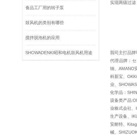
实现两级过滤
食品工厂用的转子泵
鼓风机的类别有哪些
搅拌脱泡机的应用
SHOWADENKI昭和电机鼓风机用途
我司主打品牌
代理品牌：セメ
纳、AMANO安
科新宝、OKK
业、SHOWAS
化学品：SHI
设备类产品:O
业株式会社、O
生产设备、IKU
安耐特、Kita
械、SHIZU