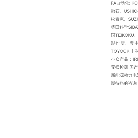
FA自动化: K
微石、USHI
松泰克、SUZU
柴田科学SIB
国TEIKOKU
製作所、豊中
TOYOOKI丰兴
小众产品：IR
无损检测 国
新能源动力电
期待您的咨询