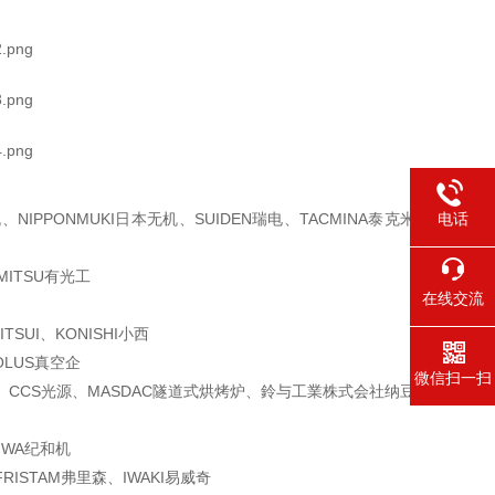
机、
NIPPONMUKI日本无机、SUIDEN瑞电、TACMINA泰克米
电话
MITSU有光工
在线交流
TSUI、
KONISHI小西
OLUS真空企
微信扫一扫
、CCS光源
、MASDAC隧道式烘烤炉、鈴与工業株式会社纳豆
IWA纪和机
RISTAM弗
里森、IWAKI易威奇