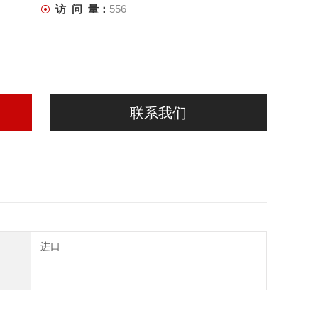
访 问 量：
556
联系我们
进口