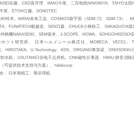
ONSEI近藤、CKD喜开理、IMAO今尾、二宫电线NINOMIYA、TAIYO太
O牛尾、ETOH江藤、SONOTEC
KI铃木、MIRAI未来工业、COSMOS新宇宙（SDM-72、SDM-73）、K
ATA、FUNATECH船越龙、SEN日森、CHUCK小林鉄工、SAKAGUCHI
、仲精機NAKASEIKI、SEM坂本、J-SCOPE、HOWA、SOHGOHKEI
ホツト研究所、 日本へルメシール株式社、MOBECA、VECCL、T
、HIROTAKA、U-Technology、
KDS、ORGANO奥加诺、ONOSOKKI
I软水机、USUTANI臼谷电子点焊机、CNK磁性分离器、HIMU 静音消除
产（可提供技术支持与
方案）、hibikicorp
池： 日本旭精工、熊谷理机