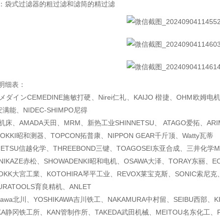
：袋式过滤器的粗过滤和滤筒的精过滤
明细表：
ダインCEMEDINE施敏打硬、Nirei仁礼、KAIJO 楷捷、OHM欧姆电
满能、NIDEC-SHIMPO尼得
机床、AMADA天田、MRM、新热工业SHINNETSU、 ATAGO爱拓、ARI
OKKI昭和测器、TOPCON拓普康、NIPPON GEAR千斤顶、Watty瓦蒂
NETSU信越化学、THREEBOND三键、TOAGOSEI东亚合成、三井化学MI
NIKAZE赤松、SHOWADENKI昭和电机、OSAWA大泽、TORAY东丽、E
KK大宮工業、KOTOHIRA琴平工业、REVOX莱宝克斯、SONIC索尼克
RATOOLS育良精机、ANLET
gawa北川、YOSHIKAWA吉川铁工、NAKAMURA中村留、SEIBU西部、K
OKA静冈铁工所、KAN管制作所、TAKEDA武田机械、MEITOU名东化工、F