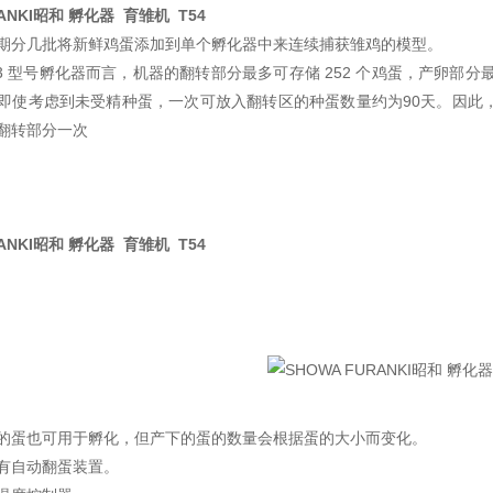
RANKI昭和 孵化器 育雏机 T54
期分几批将新鲜鸡蛋添加到单个孵化器中来连续捕获雏鸡的模型。
03 型号孵化器而言，机器的翻转部分最多可存储 252 个鸡蛋，产卵部
即使考虑到未受精种蛋，一次可放入翻转区的种蛋数量约为90天。因此
翻转部分一次
RANKI昭和 孵化器 育雏机 T54
的蛋也可用于孵化，但产下的蛋的数量会根据蛋的大小而变化。
有自动翻蛋装置。