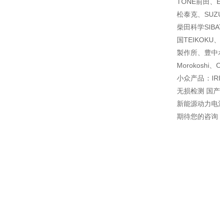
TONE前田、E
松泰克、SUZU
柴田科学SIB
国TEIKOKU
製作所、豊中ホ
Morokoshi
小众产品：IR
无损检测 国
新能源动力电
期待您的咨询