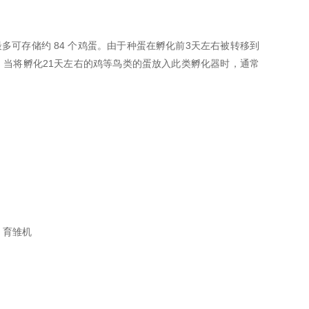
分最多可存储约 84 个鸡蛋。由于种蛋在孵化前3天左右被转移到
，当将孵化21天左右的鸡等鸟类的蛋放入此类孵化器时，通常