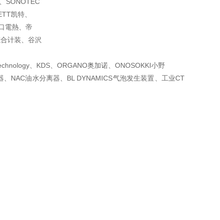
、SONOTEC
ETT凯特、
坂口電熱、帝
SO综合计装、谷沢
、
hnology、
KDS、ORGANO奥加诺、ONOSOKKI小野
器、
NAC油水分离器、BL DYNAMICS气泡发生装置、工业CT