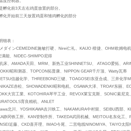
温度控制器。
是孵化前3天左右鸡蛋放置的部分。
孵化开始前三天放置鸡蛋和雏鸡孵化的部分
明细表：
ダインCEMEDINE施敏打硬、Nirei仁礼、KAIJO 楷捷、OHM欧姆电
满能、NIDEC-SHIMPO尼得
机床、AMADA天田、MRM、新热工业SHINNETSU、 ATAGO爱拓、ARI
OKKI昭和测器、TOPCON拓普康、NIPPON GEAR千斤顶、Watty瓦蒂
NETSU信越化学、THREEBOND三键、TOAGOSEI东亚合成、三井化学MI
NIKAZE赤松、SHOWADENKI昭和电机、OSAWA大泽、TROAY东丽、E
KK大宮工業、KOTOHIRA琴平工业、REVOX莱宝克斯、SONIC索尼克
RATOOLS育良精机、ANLET
gawa北川、YOSHIKAWA吉川铁工、NAKAMURA中村留、SEIBU西部、K
OKA静冈铁工所、KAN管制作所、TAKEDA武田机械、MEITOU名东化工、F
ONSEI近藤、CKD喜开理、IMAO今尾、二宫电线NINOMIYA、TAIYO太