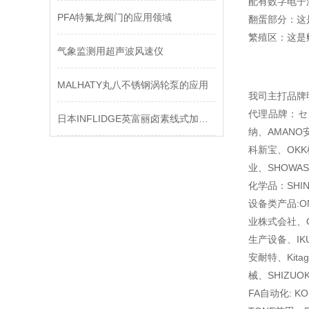
配有数字电子
PFA特氟龙阀门的应用领域
翻蛋部分：这
繁殖区：这是
气象监测用超声波风速仪
MALHATY丸八不锈钢涡轮泵的应用
我司主打品牌
代理品牌：セメ
日本INFLIDGE英富丽卤素线式加热器
纳、AMANO安
科新宝、OKK
业、SHOWAS
化学品：SHI
设备类产品:O
业株式会社、O
生产设备、IKU
安耐特、Kita
械、SHIZU
FA自动化: K