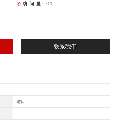
访 问 量：
710
联系我们
进口