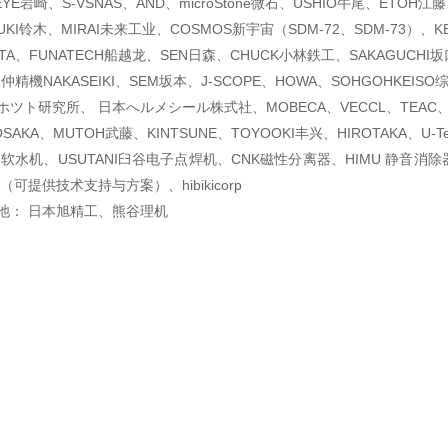
YE岩崎、S-VSNAS、AND、microStone微石、USHIO牛尾、ETOH江藤
KI铃木、MIRAI未来工业、COSMOS新宇宙（SDM-72、SDM-73）、K
ATA、FUNATECH船越龙、SEN日森、CHUCK小林鉄工、SAKAGUCHI
、仲精機NAKASEIKI、SEM坂本、J-SCOPE、HOWA、SOHGOHKEI
ツト研究所、 日本へルメシール株式社、MOBECA、VECCL、TEAC
、OSAKA、MUTOH武藤、KINTSUNE、TOYOOKI丰兴、HIROTAKA、U-Tec
I软水机、USUTANI臼谷电子点焊机、CNK磁性分离器、HIMU 静音消除
产（可提供技术支持与
方案）、hibikicorp
池： 日本旭精工、熊谷理机