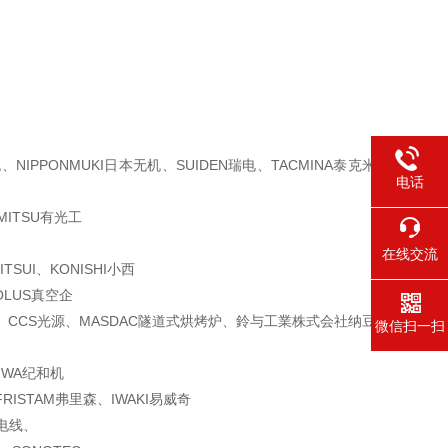
机、
NIPPONMUKI日本无机、SUIDEN瑞电、TACMINA泰克米
电话
MITSU有光工
在线交流
TSUI、
KONISHI小西
OLUS真空企
、CCS光源
、MASDAC隧道式烘烤炉、鈴与工業株式会社纳豆
微信扫一扫
IWA纪和机
RISTAM弗
里森、IWAKI易威奇
阳电线、