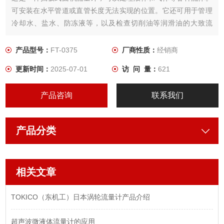
可安装在水平管道或直管长度无法实现的位置。它还可用于管理
冷却水、盐水、防冻液等，以及检查切削油等润滑油的大致流
量。小流量FT-0375可以在难以集中管理或现场检查流量的管道
上进行模拟输出，并且可以制造1000L/h左右的流量范围，而这
产品型号：
FT-0375
厂商性质：
经销商
是无法制造的标准隔板 (FT-0370)
更新时间：
2025-07-01
访 问 量：
621
产品咨询
联系我们
产品分类
相关文章
TOKICO（东机工）日本涡轮流量计产品介绍
超声波微液体流量计的应用