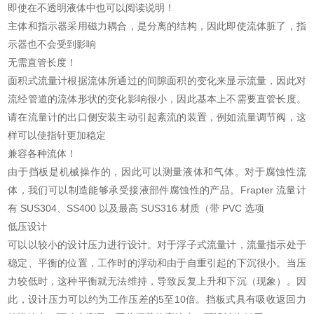
即使在不透明液体中也可以阅读说明！
主体和指示器采用磁力耦合，是分离的结构，因此即使流体脏了，指
示器也不会受到影响
无需直管长度！
面积式流量计根据流体所通过的间隙面积的变化来显示流量，因此对
流经管道的流体形状的变化影响很小，因此基本上不需要直管长度。
请在流量计的出口侧安装主动引起紊流的装置，例如流量调节阀，这
样可以使指针更加稳定
兼容各种流体！
由于挡板是机械操作的，因此可以测量液体和气体。对于腐蚀性流
体，我们可以制造能够承受接液部件腐蚀性的产品。Frapter 流量计
有 SUS304、SS400 以及最高 SUS316 材质（带 PVC 选项
低压设计
可以以较小的设计压力进行设计。对于浮子式流量计，流量指示处于
稳定、平衡的位置，工作时的浮动和由于自重引起的下沉很小。当压
力较低时，这种平衡就无法维持，导致反复上升和下沉（现象）。因
此，设计压力可以约为工作压差的5至10倍。挡板式具有吸收返回力