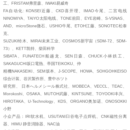
工、FRISTAM弗里森、IWAKI易威
奇
FA自动化: KONSEI近藤、CKD喜开理、IMAO今尾、二宫电线
NINOMIYA、TAIYO太阳电线、TONE前
田、EYE岩崎、S-VSNAS、
AND、microStone微石、USHIO牛尾、ETOH江藤、SONOTEC松泰
克、
SUZUKI铃木、MIRAI未来工业、COSMOS新宇宙（SDM-72、SDM-
73）、KETT凯特、柴田科学
SIBATA、FUNATECH船越龙、SEN日森、CHUCK小林鉄工、
SAKAGUCHI坂口電熱、帝国TEIKOKU、仲
精機NAKASEIKI、SEM坂本、J-SCOPE、HOWA、SOHGOHKEISO
综合计装、谷沢製作所、豊中ホツト
研究所、 日本へルメシール株式社、MOBECA、VECCL、TEAC、
Morokoshi、OSAKA、MUTOH武藤
、KINTSUNE、TOYOOKI丰兴、
HIROTAKA、U-Technology、KDS、ORGANO奥加诺、ONOSOKKI
小野
小众产品：IRI软水机、USUTANI臼谷电子点焊机、CNK磁性分离
器、HIMU 静音消除器、NAC油