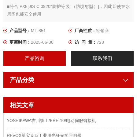
■符合IPX5[JIS C 0920“防护等级"（防喷射型）]，因此即使在水
周围也能安全使用
■根据用途，可提供六种类型的Pt1000Ω传感器（单独出售） *标
准配件为PT - 01
产品型号：
MT-851
厂商性质：
经销商
■超过设定的上/下限值时，可以手动或自动进行温度记录。
更新时间：
2025-06-30
访 问 量：
728
■记录的测量值可以传输到PC。
■测量值保持、最大值/最小值配备显示和温度校正功能
产品咨询
联系我们
产品分类
相关文章
YOSHIKAWA吉川铁工/FRE-10/电动伺服铆接机
REVOX莱宝克斯工业用光纤光学照明器