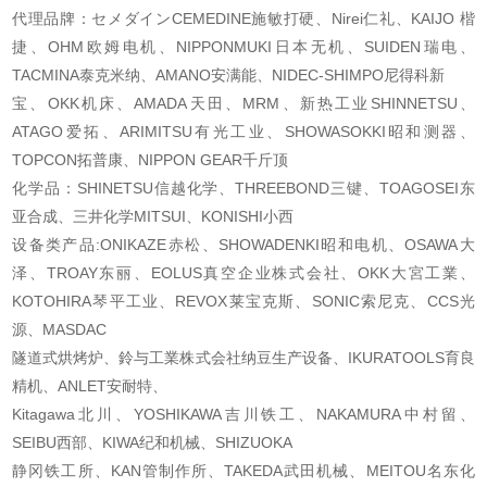
代理品牌：セメダインCEMEDINE施敏打硬、Nirei仁礼、KAIJO 楷
捷、OHM欧姆电机、
NIPPONMUKI日本无机、SUIDEN瑞电、
TACMINA泰克米纳、AMANO安满能、NIDEC-SHIMPO尼得科新
宝、OKK机床、AMADA天田、MRM、新热工业SHINNETSU、
ATAGO爱拓、ARIMITSU有光工业、
SHOWASOKKI昭和测器、
TOPCON拓普康、NIPPON GEAR千斤顶
化学品：SHINETSU信越化学、THREEBOND三键、TOAGOSEI东
亚合成、三井化学MITSUI、KONISHI
小西
设备类产品:ONIKAZE赤松、SHOWADENKI昭和电机、OSAWA大
泽、TROAY东丽、EOLUS真空企业株
式会社、OKK大宮工業、
KOTOHIRA琴平工业、REVOX莱宝克斯、SONIC索尼克、CCS光
源、MASDAC
隧道式烘烤炉、鈴与工業株式会社纳豆生产设备、IKURATOOLS育良
精机、ANLET安耐特、
Kitagawa北川、YOSHIKAWA吉川铁工、NAKAMURA中村留、
SEIBU西部、KIWA纪和机械、SHIZUOKA
静冈铁工所、KAN管制作所、TAKEDA武田机械、MEITOU名东化