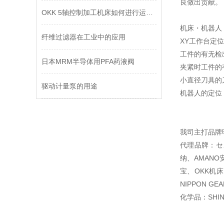
良做出贡献。
OKK 5轴控制加工机床如何进行运动控制？
机床・机器人
纤维过滤器在工业中的应用
XY工作台定位
工件的有无检
日本MRM半导体用PFA药液阀
夹紧时工件的
小直径刀具的
驱动计量泵的用途
机器人的定位
我司主打品牌
代理品牌：セメ
纳、AMANO安
宝、OKK机床
NIPPON G
化学品：SHIN