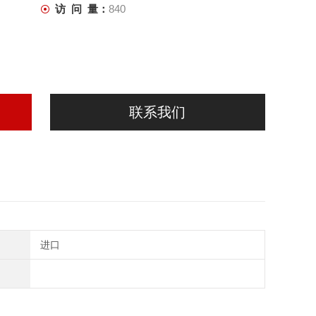
访 问 量：
840
联系我们
进口