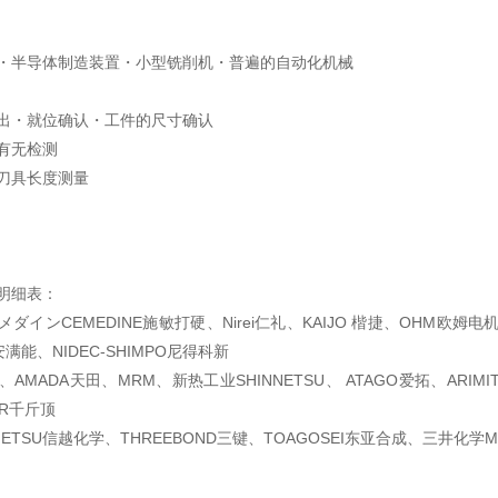
・半导体制造装置・小型铣削机・普遍的自动化机械
出・就位确认・工件的尺寸确认
有无检测
刀具长度测量
明细表：
ダインCEMEDINE施敏打硬、Nirei仁礼、KAIJO 楷捷、OHM欧姆电
满能、NIDEC-SHIMPO尼得科新
、AMADA天田、MRM、新热工业SHINNETSU、 ATAGO爱拓、ARIM
EAR千斤顶
ETSU信越化学、THREEBOND三键、TOAGOSEI东亚合成、三井化学MITS