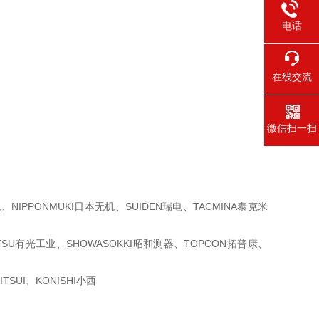
电话
在线交流
微信扫一扫
机、
NIPPONMUKI日本无机、SUIDEN瑞电、TACMINA泰克米
ITSU有光工业、
SHOWASOKKI昭和测器、TOPCON拓普康、
UI、KONISHI
小西