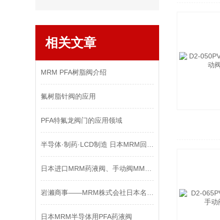
相关文章
MRM PFA树脂阀介绍
氟树脂针阀的应用
PFA特氟龙阀门的应用领域
半导体·制药·LCD制造 日本MRM回吸阀的工作原理与选型指南
日本进口MRM药液阀、手动阀MMV2-25F-SA-B-7K产品介绍
岩濑商事——MRM株式会社日本名古屋工厂参观
日本MRM半导体用PFA药液阀