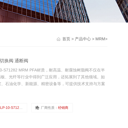
首页
>
产品中心
>
MRM
>
阀 切换阀 通断阀
10-S71282 MRM PFA材质，耐高温、耐腐蚀树脂阀不仅在半
面板、光纤等行业中得到广泛应用，还拓展到了其他领域。如
室、石油化学、新能源、精密设备等，可提供技术支持与方案
LP-10-S71282
厂商性质：
经销商