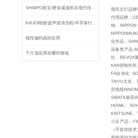
SHIMPO新宝/硬齿减速机在现代传动技术中的地位与进步
我司主打品牌
代理品牌：CEM
KAIJO楷捷/超声波清洗机/半导体行业用——在兆赫振荡中剥离纳米级污染“幽灵“
纳、NIPPON
NIPPONMU
线性编码器的应用
化学品：SHIN
设备类产品:A
千斤顶应用在哪些领域
社、REVOX
KAN管制作所
FA自动化: S
TAIYU大友、
宫电线NINOM
SIBATA柴
HOWA、SO
KINTSUNE
小众产品：FI
（可提供技术
新能源动力电