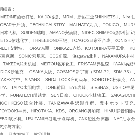
明细表：
EDINE施敏打硬、KAIJO楷捷、MRM、新热工业SHINNETSU、Nirei
 GEAR千斤顶、TECHNICAL&TRY、MALHATY丸八、TOKICO、
KI日本无机、SUIDEN瑞电、AMANO安满能、NIDEC-SHIMPO尼得科新
ETSU信越化学、THREEBOND三键、TOAGOSEI东亚合成、KONISHI
NLET安耐特、TORAY东丽、ONIKAZE赤松、KOTOHIRA琴平工业、I
莱宝克斯、SONIC索尼克、CCS光源、Kitagawa北川、NAKAMURA中
、TAKEDA武田机械、MEITOU名东化工、FRISTAM弗里森、IWAKI易威
ODICK沙迪克 、OSAKA大阪、COSMOS新宇宙（SDM-72、SDM-73）、O
TAKEX竹中、S-VANS 、SHOJI LOCK庄司齿车、SONOTEC松泰克、AND、
IYA、TAIYO太阳电线、TONE前田、EYE岩崎、S-VSNAS、USHIO牛
田科学、FUNATECH船越龙、SEN日森、CHUCK小林铁工、SAKAGUCHI
HGOHKEISO综合计装、TANIZAWA谷沢製作所、豊中ホツト研究所、
、TOYOOKI丰兴、HIROTAKA、KDS、ORGANO奥加诺、HIMU 静音消除
EBRI软水机、USUTANI臼谷电子点焊机、CNK磁性分离器、NAC油水分
支持与方案）
池： 日本旭精工、熊谷理机