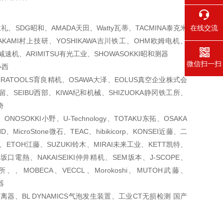
仁礼、SDG昭和、AMADA天田、Watty瓦蒂、TACMINA泰克米
在线交流
MURAKAMI村上技研、YOSHIKAWA吉川铁工、OHM欧姆电机、
宝减速机、ARIMITSU有光工业、SHOWASOKKI昭和测器
微信扫一扫
小西
KURATOOLS育良精机、OSAWA大泽、EOLUS真空企业株式会
村留、SEIBU西部、KIWA纪和机械、SHIZUOKA静冈铁工所、
奇
NOSOKKI小野、U-Technology、TOTAKU东拓、OSAKA
MicroStone微石、TEAC、hibikicorp、KONSEI近藤、二
尾、ETOH江藤、SUZUKI铃木、MIRAI未来工业、KETT凯特、
坂口電熱、NAKAISEIKI仲井精机、SEM坂本、J-SCOPE、
、MOBECA、VECCL、Morokoshi、MUTOH武藤、
器
离器、BL DYNAMICS气泡发生装置、工业CT无损检测 国产