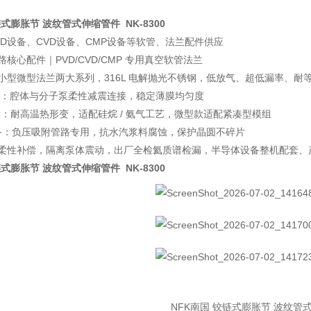
链式膨胀节 波纹管式伸缩管件
NK-8300
VD设备、CVD设备、CMP设备等软管、法兰配件供应
核心配件｜PVD/CVD/CMP 专用真空软管法兰
小型微型法兰两大系列，316L 电解抛光不锈钢，低放气、超低漏率、耐
设备：腔体与分子泵柔性减震连接，稳定薄膜均匀度
设备：耐高温热形变，适配硅烷 / 氨气工艺，微型款适配紧凑型模组
设备：负压吸附管路专用，抗水汽浆料腐蚀，保护晶圆不碎片
柔性补偿，隔离泵体震动，出厂全检氦质谱检漏，半导体设备整机配套、
链式膨胀节 波纹管式伸缩管件
NK-8300