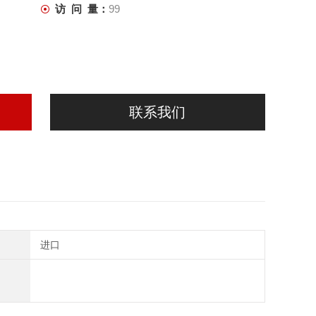
访 问 量：
99
联系我们
进口