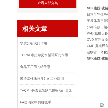
查看全部分类
NFK南国 铰
日本半导体P
半导体真空管路
相关文章
分标准款、超
PVD 溅射
CVD 沉积
水质分析仪的作用
CMP 抛光
波纹管一体化
TERAL泰拉尔扬水循环泵的作用
NFK南国 铰
食品工厂用的转子泵
谈谈紫外线照度计的工业应用
TACMINA泰克米纳电磁驱动计量泵
FA自动化中的机械手