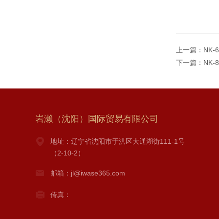
上一篇：
NK-
下一篇：
NK
岩濑（沈阳）国际贸易有限公司
地址：辽宁省沈阳市于洪区大通湖街111-1号
（2-10-2）
邮箱：jl@iwase365.com
传真：