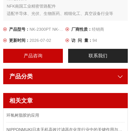
NFK南国工业精密管路配件
适配半导体、光伏、生物医药、精细化工、真空设备行业等
不锈钢波纹管、PTFE 防腐软管、KF 真空管件，原厂现货，支持
定制
产品型号：
NK-2300PT NK-2300KF
厂商性质：
经销商
更新时间：
2026-07-02
访 问 量：
94
产品咨询
联系我们
产品分类
相关文章
环氧树脂胶的应用
NIPPONMUKI日本无机高效过滤器在化学行业中的关键作用与选型指南