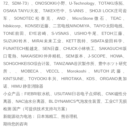
72、SDM-73）、ONOSOKKI小野、U-Technology、TOTAKU东拓、
OSAKA TAIYU大友、TAKEX竹中、S-VANS 、SHOJI LOCK庄司齿
车、SONOTEC松泰克、AND、MicroStone微石、TEAC、
hibikicorp、KONSEI近藤、二宫电线NINOMIYA、TAIYO太阳电线、
TONE前田、EYE岩崎、S-VSNAS、USHIO牛尾、ETOH江藤、
SUZUKI铃木、MIRAI未来工业、KETT凯特、SIBATA柴田科学、
FUNATECH船越龙、SEN日森、CHUCK小林铁工、SAKAGUCHI坂
口電熱、NAKAISEIKI仲井精机、SEM坂本、J-SCOPE、HOWA、
SOHGOHKEISO综合计装、TANIZAWA谷沢製作所、豊中ホツト研究
所、、MOBECA、VECCL、Morokoshi、MUTOH武藤、
KINTSUNE、TOYOOKI丰兴、HIROTAKA、KDS、ORGANO奥加
诺、HIMU 静音消除器
小众产品：FIEBRI软水机、USUTANI臼谷电子点焊机、CNK磁性分
离器、NAC油水分离器、BL DYNAMICS气泡发生装置、工业CT无损
检测 国产（可提供技术支持与方案）
新能源动力电池： 日本旭精工、熊谷理机
期待您的咨询