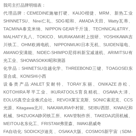
我司主打品牌明细表：
代理品牌：CEMEDINE施敏打硬、KAIJO楷捷、MRM、新热工业
SHINNETSU、Nirei仁礼、SDG昭和、AMADA天田、Watty瓦蒂、
TACMINA泰克米纳、NIPPON GEAR千斤顶、TECHNICAL&TRY、
MALHATY丸八、TOKICO、MURAKAMI村上技研、YOSHIKAWA吉
川铁工、OHM欧姆电机、NIPPONMUKI日本无机、SUIDEN瑞电、
AMANO安满能、NIDEC-SHIMPO尼得科新宝减速机、ARIMITSU有
光工业、SHOWASOKKI昭和测器
化学品：SHINETSU信越化学、THREEBOND三键、TOAGOSEI东
亚合成、KONISHI小西
设备类产品:ANLET安耐特、TORAY东丽、ONIKAZE赤松、
KOTOHIRA琴平工业、IKURATOOLS育良精机、OSAWA大泽、
EOLUS真空企业株式会社、REVOX莱宝克斯、SONIC索尼克、CCS
光源、Kitagawa北川、NAKAMURA中村留、SEIBU西部、KIWA纪和
机械、SHIZUOKA静冈铁工所、KAN管制作所、TAKEDA武田机械、
MEITOU名东化工、FRISTAM弗里森、IWAKI易威奇
FA自动化: SODICK沙迪克 、OSAKA大阪、COSMOS新宇宙（SDM-