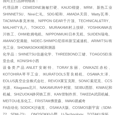
我司主打品牌明细表：
代理品牌：CEMEDINE施敏打硬、KAIJO楷捷、MRM、新热工业
SHINNETSU、Nirei仁礼、SDG昭和、AMADA天田、Watty瓦蒂、
TACMINA泰克米纳、NIPPON GEAR千斤顶、TECHNICAL&TRY、
MALHATY丸八、TOKICO、MURAKAMI村上技研、YOSHIKAWA吉
川铁工、OHM欧姆电机、NIPPONMUKI日本无机、SUIDEN瑞电、
AMANO安满能、NIDEC-SHIMPO尼得科新宝减速机、ARIMITSU有
光工业、SHOWASOKKI昭和测器
化学品：SHINETSU信越化学、THREEBOND三键、TOAGOSEI东
亚合成、KONISHI小西
设备类产品:ANLET安耐特、TORAY东丽、ONIKAZE赤松、
KOTOHIRA琴平工业、IKURATOOLS育良精机、OSAWA大泽、
EOLUS真空企业株式会社、REVOX莱宝克斯、SONIC索尼克、CCS
光源、Kitagawa北川、NAKAMURA中村留、SEIBU西部、KIWA纪和
机械、SHIZUOKA静冈铁工所、KAN管制作所、TAKEDA武田机械、
MEITOU名东化工、FRISTAM弗里森、IWAKI易威奇
FA自动化: SODICK沙迪克 、OSAKA大阪、COSMOS新宇宙（SDM-
72、SDM-73）、ONOSOKKI小野、U-Technology、TOTAKU东拓、