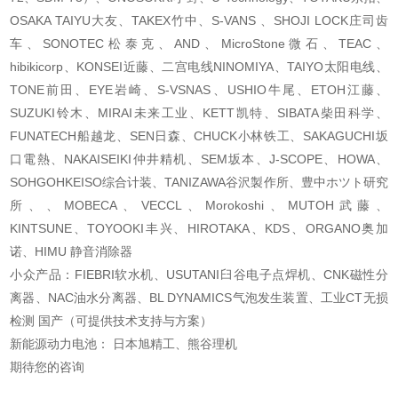
OSAKA TAIYU大友、TAKEX竹中、S-VANS 、SHOJI LOCK庄司齿
车、SONOTEC松泰克、AND、MicroStone微石、TEAC、
hibikicorp、KONSEI近藤、二宫电线NINOMIYA、TAIYO太阳电线、
TONE前田、EYE岩崎、S-VSNAS、USHIO牛尾、ETOH江藤、
SUZUKI铃木、MIRAI未来工业、KETT凯特、SIBATA柴田科学、
FUNATECH船越龙、SEN日森、CHUCK小林铁工、SAKAGUCHI坂
口電熱、NAKAISEIKI仲井精机、SEM坂本、J-SCOPE、HOWA、
SOHGOHKEISO综合计装、TANIZAWA谷沢製作所、豊中ホツト研究
所、、MOBECA、VECCL、Morokoshi、MUTOH武藤、
KINTSUNE、TOYOOKI丰兴、HIROTAKA、KDS、ORGANO奥加
诺、HIMU 静音消除器
小众产品：FIEBRI软水机、USUTANI臼谷电子点焊机、CNK磁性分
离器、NAC油水分离器、BL DYNAMICS气泡发生装置、工业CT无损
检测 国产（可提供技术支持与方案）
新能源动力电池： 日本旭精工、熊谷理机
期待您的咨询