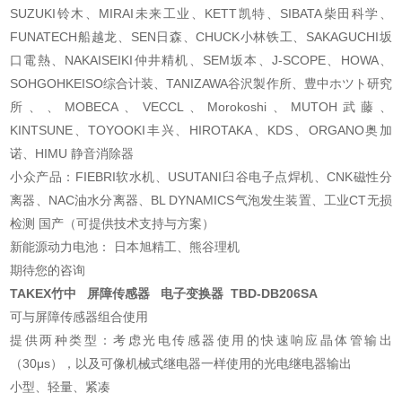
SUZUKI铃木、MIRAI未来工业、KETT凯特、SIBATA柴田科学、
FUNATECH船越龙、SEN日森、CHUCK小林铁工、SAKAGUCHI坂
口電熱、NAKAISEIKI仲井精机、SEM坂本、J-SCOPE、HOWA、
SOHGOHKEISO综合计装、TANIZAWA谷沢製作所、豊中ホツト研究
所、、MOBECA、VECCL、Morokoshi、MUTOH武藤、
KINTSUNE、TOYOOKI丰兴、HIROTAKA、KDS、ORGANO奥加
诺、HIMU 静音消除器
小众产品：FIEBRI软水机、USUTANI臼谷电子点焊机、CNK磁性分
离器、NAC油水分离器、BL DYNAMICS气泡发生装置、工业CT无损
检测 国产（可提供技术支持与方案）
新能源动力电池： 日本旭精工、熊谷理机
期待您的咨询
TAKEX竹中 屏障传感器 电子变换器 TBD-DB206SA
可与屏障传感器组合使用
提供两种类型：考虑光电传感器使用的快速响应晶体管输出
（30μs），以及可像机械式继电器一样使用的光电继电器输出
小型、轻量、紧凑