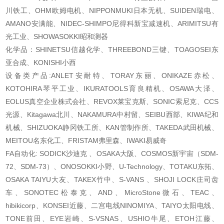
川铁工、OHM欧姆电机、NIPPONMUKI日本无机、SUIDEN瑞电、
AMANO安满能、NIDEC-SHIMPO尼得科新宝减速机、ARIMITSU有
光工业、SHOWASOKKI昭和测器
化学品：SHINETSU信越化学、THREEBOND三键、TOAGOSEI东
亚合成、KONISHI小西
设备类产品:ANLET安耐特、TORAY东丽、ONIKAZE赤松、
KOTOHIRA琴平工业、IKURATOOLS育良精机、OSAWA大泽、
EOLUS真空企业株式会社、REVOX莱宝克斯、SONIC索尼克、CCS
光源、Kitagawa北川、NAKAMURA中村留、SEIBU西部、KIWA纪和
机械、SHIZUOKA静冈铁工所、KAN管制作所、TAKEDA武田机械、
MEITOU名东化工、FRISTAM弗里森、IWAKI易威奇
FA自动化: SODICK沙迪克 、OSAKA大阪、COSMOS新宇宙（SDM-
72、SDM-73）、ONOSOKKI小野、U-Technology、TOTAKU东拓、
OSAKA TAIYU大友、TAKEX竹中、S-VANS 、SHOJI LOCK庄司齿
车、SONOTEC松泰克、AND、MicroStone微石、TEAC、
hibikicorp、KONSEI近藤、二宫电线NINOMIYA、TAIYO太阳电线、
TONE前田、EYE岩崎、S-VSNAS、USHIO牛尾、ETOH江藤、