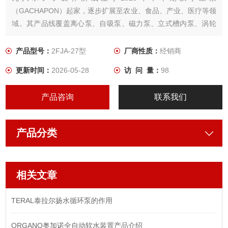
（GACHAPON）起家，逐步扩展至农业、食品、产业、医疗等领
域。其产品线覆盖离心泵、自吸泵、磁力泵、立式槽内泵、涡轮
泵等多个系列，满足不同行业对液体输送的需求，主要应用于表
面处理/电镀、化工、电子半导体、环保水处理、制药等对流体输
产品型号：
2FJA-27型
厂商性质：
经销商
送安全性和耐腐蚀性要求高的行业客户。
更新时间：
2026-05-28
访 问 量：
98
产品咨询
联系我们
产品分类
相关文章
TERAL泰拉尔扬水循环泵的作用
ORGANO奥加诺全自动软水装置产品介绍