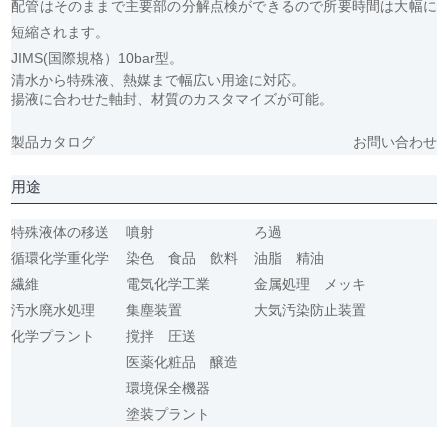
配管はそのままで主要部の分解点検ができるので所要時間は大幅に
短縮されます。
JIMS(国際規格）10bar型
。
清水から特殊液、熱媒まで幅広い用途に対応。
揚液に合わせた軸封、材質のカスタマイズが可能。
製品カタログ
お問い合わせ
用途
特殊液体の移送
噴射
ろ過
循環化学重化学
染色 食品 飲料
油脂 精油
繊維
電気化学工業
金属処理 メッキ
汚水廃水処理
集塵装置
大気汚染防止装置
化学プラント
撹拌 圧送
医薬化粧品 醸造
環境保全機器
塗装プラント