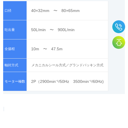
40×32mm 〜 80×65mm
口径
50L/min 〜 900L/min
吐出量
10m 〜 47.5m
全揚程
軸封方式
メカニカルシール方式／グランドパッキン方式
2P（2900min⁻¹/50Hz 3500min⁻¹/60Hz)
モーター極数