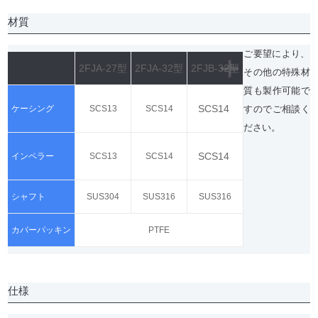
材質
+
ご要望により、
2FJA-27型
2FJA-32型
2FJB-32型
その他の特殊材
質も製作可能で
SCS14
ケーシング
SCS13
SCS14
すのでご相談く
ださい。
SCS14
インペラー
SCS13
SCS14
シャフト
SUS304
SUS316
SUS316
カバーパッキン
PTFE
仕様