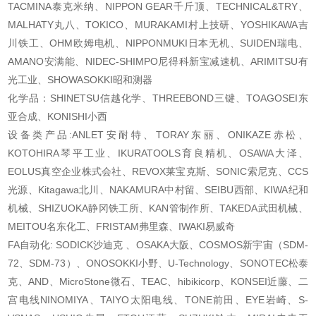
TACMINA泰克米纳、NIPPON GEAR千斤顶、TECHNICAL&TRY、
MALHATY丸八、TOKICO、MURAKAMI村上技研、YOSHIKAWA吉
川铁工、OHM欧姆电机、NIPPONMUKI日本无机、SUIDEN瑞电、
AMANO安满能、NIDEC-SHIMPO尼得科新宝减速机、ARIMITSU有
光工业、SHOWASOKKI昭和测器
化学品：SHINETSU信越化学、THREEBOND三键、TOAGOSEI东
亚合成、KONISHI小西
设备类产品:ANLET安耐特、TORAY东丽、ONIKAZE赤松、
KOTOHIRA琴平工业、IKURATOOLS育良精机、OSAWA大泽、
EOLUS真空企业株式会社、REVOX莱宝克斯、SONIC索尼克、CCS
光源、Kitagawa北川、NAKAMURA中村留、SEIBU西部、KIWA纪和
机械、SHIZUOKA静冈铁工所、KAN管制作所、TAKEDA武田机械、
MEITOU名东化工、FRISTAM弗里森、IWAKI易威奇
FA自动化: SODICK沙迪克 、OSAKA大阪、COSMOS新宇宙（SDM-
72、SDM-73）、ONOSOKKI小野、U-Technology、SONOTEC松泰
克、AND、MicroStone微石、TEAC、hibikicorp、KONSEI近藤、二
宫电线NINOMIYA、TAIYO太阳电线、TONE前田、EYE岩崎、S-