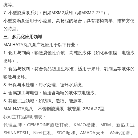
统等。
7. 小型旋涡泵系列：例如MSM2系列（如MSM2-27F）。
小型旋涡泵适用于小流量、高扬程的场合，具有结构简单、维护方便
的特点。
三、多元化应用领域
MALHATY丸八泵广泛应用于以下行业：
1. 化工与制药：输送腐蚀性介质、高纯度液体（如化学镀镍、电镀液
循环）。
2. 食品与饮料：符合食品级卫生标准，适用于果汁、乳制品等液体的
输送与循环。
3. 环保与水处理：污水处理、循环水系统。
4. 金属加工与电镀：输送含颗粒的液体或电镀液。
5. 其他工业领域：如纺织、造纸、能源等。
MALHATY丸八 不锈钢旋涡泵 软管泵 2FJA-27型
我司主打品牌明细表：
代理品牌：CEMEDINE施敏打硬、KAIJO楷捷、MRM、新热工业
SHINNETSU、Nirei仁礼、SDG昭和、AMADA天田、Watty瓦蒂、