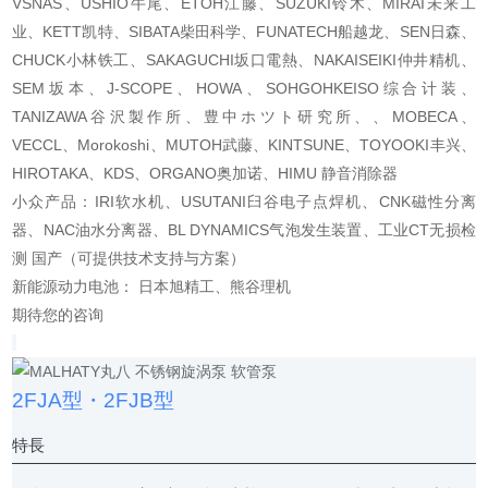
VSNAS、USHIO牛尾、ETOH江藤、SUZUKI铃木、MIRAI未来工
业、KETT凯特、SIBATA柴田科学、FUNATECH船越龙、SEN日森、
CHUCK小林铁工、SAKAGUCHI坂口電熱、NAKAISEIKI仲井精机、
SEM坂本、J-SCOPE、HOWA、SOHGOHKEISO综合计装、
TANIZAWA谷沢製作所、豊中ホツト研究所、、MOBECA、
VECCL、Morokoshi、MUTOH武藤、KINTSUNE、TOYOOKI丰兴、
HIROTAKA、KDS、ORGANO奥加诺、HIMU 静音消除器
小众产品：IRI软水机、USUTANI臼谷电子点焊机、CNK磁性分离
器、NAC油水分离器、BL DYNAMICS气泡发生装置、工业CT无损检
测 国产（可提供技术支持与方案）
新能源动力电池： 日本旭精工、熊谷理机
期待您的咨询
2FJA型・2FJB型
特長