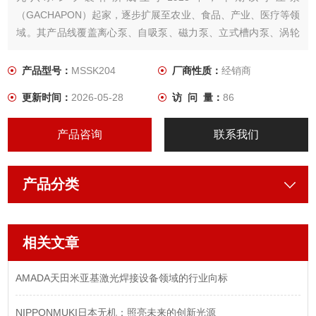
（GACHAPON）起家，逐步扩展至农业、食品、产业、医疗等领
域。其产品线覆盖离心泵、自吸泵、磁力泵、立式槽内泵、涡轮
泵等多个系列，满足不同行业对液体输送的需求，主要应用于表
面处理/电镀、化工、电子半导体、环保水处理、制药等对流体输
产品型号：
MSSK204
厂商性质：
经销商
送安全性和耐腐蚀性要求高的行业客户。
更新时间：
2026-05-28
访 问 量：
86
产品咨询
联系我们
产品分类
相关文章
AMADA天田米亚基激光焊接设备领域的行业向标
NIPPONMUKI日本无机：照亮未来的创新光源