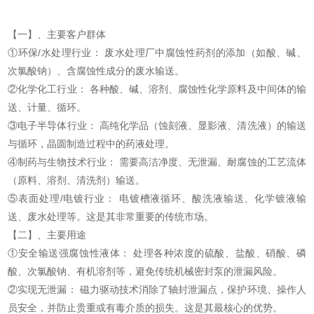
【一】、主要客户群体
①环保/水处理行业： 废水处理厂中腐蚀性药剂的添加（如酸、碱、
次氯酸钠）、含腐蚀性成分的废水输送。
②化学化工行业： 各种酸、碱、溶剂、腐蚀性化学原料及中间体的输
送、计量、循环。
③电子半导体行业： 高纯化学品（蚀刻液、显影液、清洗液）的输送
与循环，晶圆制造过程中的药液处理。
④制药与生物技术行业： 需要高洁净度、无泄漏、耐腐蚀的工艺流体
（原料、溶剂、清洗剂）输送。
⑤表面处理/电镀行业： 电镀槽液循环、酸洗液输送、化学镀液输
送、废水处理等。这是其非常重要的传统市场。
【二】、主要用途
①安全输送强腐蚀性液体： 处理各种浓度的硫酸、盐酸、硝酸、磷
酸、次氯酸钠、有机溶剂等，避免传统机械密封泵的泄漏风险。
②实现无泄漏： 磁力驱动技术消除了轴封泄漏点，保护环境、操作人
员安全，并防止贵重或有毒介质的损失。这是其最核心的优势。