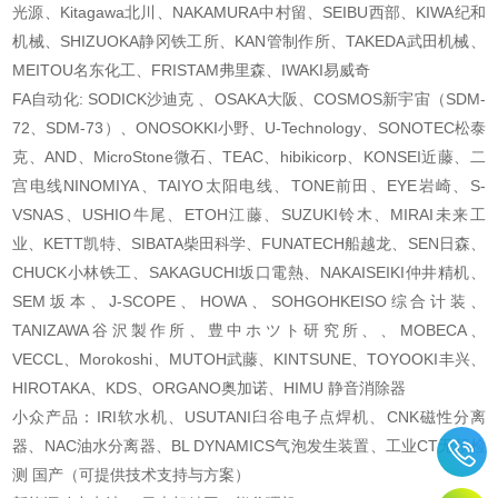
光源、Kitagawa北川、NAKAMURA中村留、SEIBU西部、KIWA纪和
机械、SHIZUOKA静冈铁工所、KAN管制作所、TAKEDA武田机械、
MEITOU名东化工、FRISTAM弗里森、IWAKI易威奇
FA自动化: SODICK沙迪克 、OSAKA大阪、COSMOS新宇宙（SDM-
72、SDM-73）、ONOSOKKI小野、U-Technology、SONOTEC松泰
克、AND、MicroStone微石、TEAC、hibikicorp、KONSEI近藤、二
宫电线NINOMIYA、TAIYO太阳电线、TONE前田、EYE岩崎、S-
VSNAS、USHIO牛尾、ETOH江藤、SUZUKI铃木、MIRAI未来工
业、KETT凯特、SIBATA柴田科学、FUNATECH船越龙、SEN日森、
CHUCK小林铁工、SAKAGUCHI坂口電熱、NAKAISEIKI仲井精机、
SEM坂本、J-SCOPE、HOWA、SOHGOHKEISO综合计装、
TANIZAWA谷沢製作所、豊中ホツト研究所、、MOBECA、
VECCL、Morokoshi、MUTOH武藤、KINTSUNE、TOYOOKI丰兴、
HIROTAKA、KDS、ORGANO奥加诺、HIMU 静音消除器
小众产品：IRI软水机、USUTANI臼谷电子点焊机、CNK磁性分离
器、NAC油水分离器、BL DYNAMICS气泡发生装置、工业CT无损检
测 国产（可提供技术支持与方案）