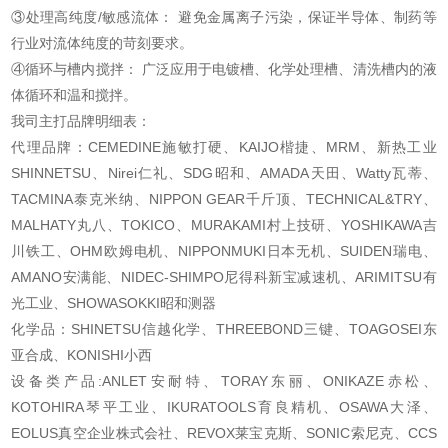
③处理高纯度/敏感流体： 避免金属离子污染，保证半导体、制药等
行业对流体纯度的苛刻要求。
④循环与槽内搅拌： 广泛应用于电镀槽、化学处理槽、清洗槽内的液
体循环和温和搅拌。
我司主打品牌明细表：
代理品牌：CEMEDINE施敏打硬、KAIJO楷捷、MRM、新热工业
SHINNETSU、Nirei仁礼、SDG昭和、AMADA天田、Watty瓦蒂、
TACMINA泰克米纳、NIPPON GEAR千斤顶、TECHNICAL&TRY、
MALHATY丸八、TOKICO、MURAKAMI村上技研、YOSHIKAWA吉
川铁工、OHM欧姆电机、NIPPONMUKI日本无机、SUIDEN瑞电、
AMANO安满能、NIDEC-SHIMPO尼得科新宝减速机、ARIMITSU有
光工业、SHOWASOKKI昭和测器
化学品：SHINETSU信越化学、THREEBOND三键、TOAGOSEI东
亚合成、KONISHI小西
设备类产品:ANLET安耐特、TORAY东丽、ONIKAZE赤松、
KOTOHIRA琴平工业、IKURATOOLS育良精机、OSAWA大泽、
EOLUS真空企业株式会社、REVOX莱宝克斯、SONIC索尼克、CCS