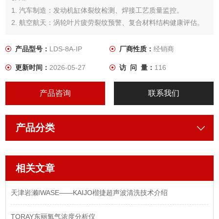
1. 汽车制造：发动机缸体裂纹检测、焊接工艺质量监控。
2. 航空航天：涡轮叶片疲劳裂纹预警、复合材料结构健康评估。
3. 能源重工：压力容器安全检测、油气管道应力腐蚀监测。
4. 精密加工：模具微裂纹排查、轴承/齿轮早期失效预防。
产品型号：
LDS-8A-IP
厂商性质：
经销商
5. 光电行业：半导体封装设备、液晶面板生产线、精密机械加工
更新时间：
2026-05-27
访 问 量：
116
产品咨询
联系我们
产品分类
相关文章
天津岩濑IWASE——KAIJO楷捷超声波清洗技术介绍
TORAY东丽氧气浓度分析仪