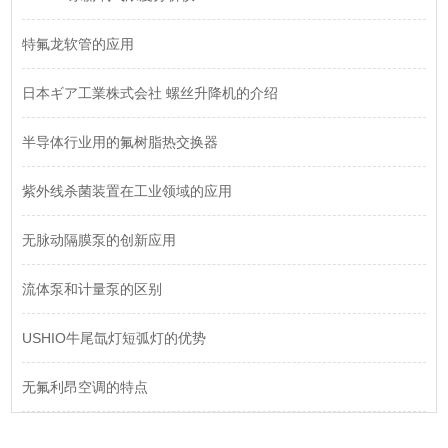
​特氟龙软管的应用
日本ギア工業株式会社 螺丝升降机的介绍
半导体行业用的氟树脂热交换器
紫外线杀菌装置在工业领域的应用
​无脉动隔膜泵的创新应用
流体泵和计量泵的区别
USHIO牛尾氙灯短弧灯的优势
无氟利昂空调的特点