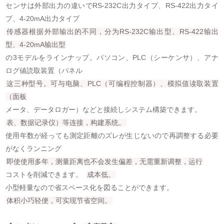
センサは外部出力の違いでRS-232C出力タイプ、RS-422出力タイ
プ、4-20mA出力タイプ
传感器根据外部输出的不同，分为RS-232C输出型、RS-422输出
型、4-20mA输出型
の3モデルをラインナップ。パソコン、PLC（シーケンサ）、アナ
ログ値読取装置（パネル
这三种型号。可与电脑、PLC（可编程控制器）、模拟值读取装置
（面板
メータ、データロガー）などと接続しシステム構築できます。
表、数据记录仪）等连接，构建系统。
使用年数が経っても測定距離のズレが生じないので再調整する必要
がなくランニング
即使使用多年，测量距离也不会发生偏差，无需重新调整，运行
コストを削減できます。
成本低。
小型軽量なので省スペース化を図ることができます。
体积小巧轻便，可实现节省空间。