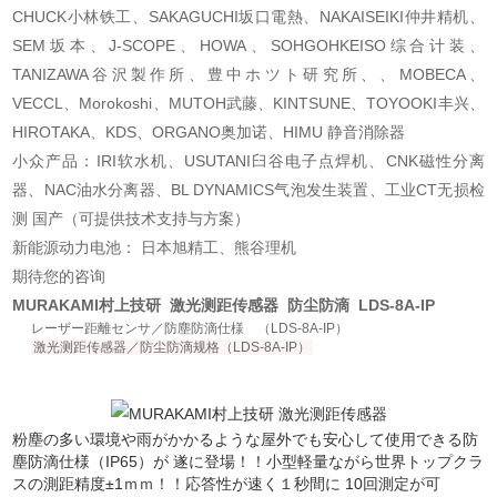
CHUCK小林铁工、SAKAGUCHI坂口電熱、NAKAISEIKI仲井精机、
SEM坂本、J-SCOPE、HOWA、SOHGOHKEISO综合计装、
TANIZAWA谷沢製作所、豊中ホツト研究所、、MOBECA、
VECCL、Morokoshi、MUTOH武藤、KINTSUNE、TOYOOKI丰兴、
HIROTAKA、KDS、ORGANO奥加诺、HIMU 静音消除器
小众产品：IRI软水机、USUTANI臼谷电子点焊机、CNK磁性分离
器、NAC油水分离器、BL DYNAMICS气泡发生装置、工业CT无损检
测 国产（可提供技术支持与方案）
新能源动力电池： 日本旭精工、熊谷理机
期待您的咨询
MURAKAMI村上技研 激光测距传感器 防尘防滴 LDS-8A-IP
レーザー距離センサ／防塵防滴仕様 （LDS-8A-IP）
激光测距传感器／防尘防滴规格（LDS-8A-IP）
粉塵の多い環境や雨がかかるような屋外でも安心して使用できる防
塵防滴仕様（IP65）が 遂に登場！！小型軽量ながら世界トップクラ
スの測距精度±1ｍｍ！！応答性が速く１秒間に 10回測定が可