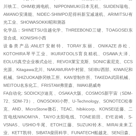
川铁工、OHM欧姆电机、NIPPONMUKI日本无机、SUIDEN瑞电、
AMANO安满能、NIDEC-SHIMPO尼得科新宝减速机、ARIMITSU有
光工业、SHOWASOKKI昭和测器
化学品：SHINETSU信越化学、THREEBOND三键、TOAGOSEI东
亚合成、KONISHI小西
设备类产品:ANLET安耐特、TORAY东丽、ONIKAZE赤松、
KOTOHIRA琴平工业、IKURATOOLS育良精机、OSAWA大泽、
EOLUS真空企业株式会社、REVOX莱宝克斯、SONIC索尼克、CCS
光源、Kitagawa北川、NAKAMURA中村留、SEIBU西部、KIWA纪和
机械、SHIZUOKA静冈铁工所、KAN管制作所、TAKEDA武田机械、
MEITOU名东化工、FRISTAM弗里森、IWAKI易威奇
FA自动化: SODICK沙迪克 、OSAKA大阪、COSMOS新宇宙（SDM-
72、SDM-73）、ONOSOKKI小野、U-Technology、SONOTEC松泰
克、AND、MicroStone微石、TEAC、hibikicorp、KONSEI近藤、二
宫电线NINOMIYA、TAIYO太阳电线、TONE前田、EYE岩崎、S-
VSNAS、USHIO牛尾、ETOH江藤、SUZUKI铃木、MIRAI未来工
业、KETT凯特、SIBATA柴田科学、FUNATECH船越龙、SEN日森、