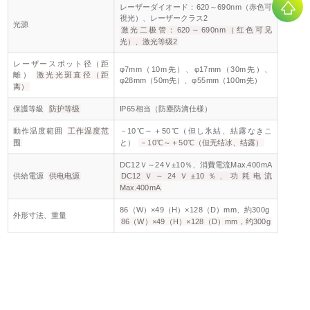
レーザーダイオード：620～690nm（赤色可
視光）、レーザークラス2
光源
激光二极管：620～690nm（红色可见
光）、激光等级2
レーザースポット径（距
φ7mm（10m先）、φ17mm（30m先）、
離）
激光光斑直径（距
φ28mm（50m先）、φ55mm（100m先）
离）
保護等級
防护等级
IP65相当（防塵防滴仕様）
動作温度範囲
工作温度范
－10℃～＋50℃（但し氷結、結露なきこ
围
と）
－10℃～＋50℃（但无结冰、结露）
DC12Ｖ～24Ｖ±10％、消費電流Max.400mA
供給電源
供电电源
DC12Ｖ～24Ｖ±10％、功耗电流
Max.400mA
86（W）×49（H）×128（D）mm、約300g
外形寸法、重量
86（W）×49（H）×128（D）mm，约300g