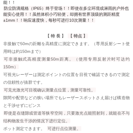
能！！
防尘防滴规格（IP65）终于登场！！即使在多尘环境或淋雨的户外也
能安心使用！！虽然体积小巧轻便，却拥有世界顶级的测距精度
±1mm！！响应速度快，每秒可进行10次测量！！
【 特 長 】
【 特点 】
非接触で50mの距離を高精度に測定できます。（専用反射シート使
用時は約150mまで）
可非接触式高精度测量50m距离。（使用专用反射片时可达约
150m）
可視光レーザーは測定ポイントの位置を目視で確認できるので測定
の信頼性が抜群です。
可见光激光可目视确认测量点位置，测量可靠性。
隙間や配管などの狭い場所でもレーザースポットさえ届けば構造物
と干渉せずにピンス
即使是在缝隙或管道等狭窄空间，只要激光点能照射到，就能在不与
结构物发生干涉的情况下进行定位。
ポット測定できます。
可进行点位测量。