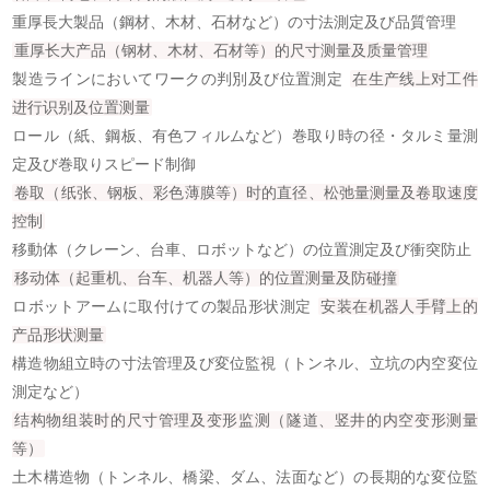
重厚長大製品（鋼材、木材、石材など）の寸法測定及び品質管理
重厚长大产品（钢材、木材、石材等）的尺寸测量及质量管理
製造ラインにおいてワークの判別及び位置測定
在生产线上对工件
进行识别及位置测量
ロール（紙、鋼板、有色フィルムなど）巻取り時の径・タルミ量測
定及び巻取りスピード制御
卷取（纸张、钢板、彩色薄膜等）时的直径、松弛量测量及卷取速度
控制
移動体（クレーン、台車、ロボットなど）の位置測定及び衝突防止
移动体（起重机、台车、机器人等）的位置测量及防碰撞
ロボットアームに取付けての製品形状測定
安装在机器人手臂上的
产品形状测量
構造物組立時の寸法管理及び変位監視（トンネル、立坑の内空変位
測定など）
结构物组装时的尺寸管理及变形监测（隧道、竖井的内空变形测量
等）
土木構造物（トンネル、橋梁、ダム、法面など）の長期的な変位監