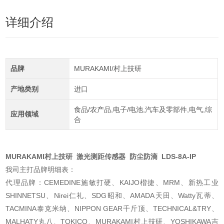
详细介绍
品牌
MURAKAMI/村上技研
产地类别
进口
食品/农产品,电子/电池,汽车及零部件,电气,综
应用领域
合
MURAKAMI村上技研 激光测距传感器 防尘防滴 LDS-8A-IP
我司主打品牌明细表：
代理品牌：CEMEDINE施敏打硬、KAIJO楷捷、MRM、新热工业
SHINNETSU、Nirei仁礼、SDG昭和、AMADA天田、Watty瓦蒂、
TACMINA泰克米纳、NIPPON GEAR千斤顶、TECHNICAL&TRY、
MALHATY丸八、TOKICO、MURAKAMI村上技研、YOSHIKAWA吉