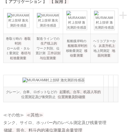
【 アプリケーション 】
【 应用 】
+
巻取り時の
卷取
製造ラインでの
船舶接岸時の
ヘリコプターか
时的
生产线上的
船舶靠岸时的
ら
从直升机上
ロール径・タル
ワーク判別、位
移動量測定
移
地上間測定
地
ミ量測定
卷径与
置計測
工件识别
动量测量
面间测量
松弛量测量
与位置测量
クレーン、台車、ロボットなどの
起重机、台车、机器人等的
位置測定及び衝突防止
位置测量及防碰撞
≪その他≫
≪其他≫
タンク、サイロ、ホッパー内のレベル測定及び残量管理
储罐、筒仓、料斗内的液位测量及余量管理