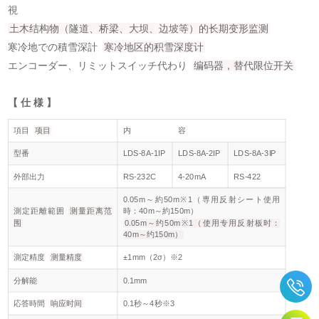
視
土木结构物（隧道、桥梁、大坝、边坡等）的长期变形监测
寒冷地での積雪深計
寒冷地区的积雪深度计
エンコーダー、リミットスイッチ代わり
编码器，替代限位开关
【
仕 様
】
項目
项目
内 容
型番
LDS-8A-1IP
LDS-8A-2IP
LDS-8A-3IP
外部出力
RS-232C
4-20mA
RS-422
0.05m～約50m※1（専用反射シート使用
測定距離範囲
测量距离范
時：40m～約150m）
围
0.05m～约50m※1（使用专用反射板时：
40m～约150m）
測定精度
测量精度
±1mm（2σ）※2
分解能
0.1mm
応答時間
响应时间
0.1秒～4秒※3