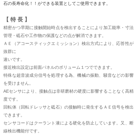
石の長寿命化！！ができる装置としてご使用できます。
【 特 長 】
精密かつ早期に接触開始時点を検出することにより加工能率・寸法
管理・砥石や工作物の保護などの点が解消できます。
ＡＥ（アコースティックエミッション）検出方式により、応答性が
抜群に
速いです。
接近検出設定は前面パネルのボリューム１つでできます。
特殊な超音波成分信号を処理する為、機械の振動、騒音などの影響
を受けません。
AEセンサにより、接触点は非研磨材の硬度に影響することなく高精
度です。
回転体（回転ドレッサと砥石）の接触時に発生するＡＥ信号を検出
できます。
センサコードはクーラント液による硬化を防止しています。又、断
線検出機能付です。