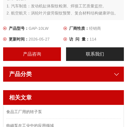
1. 汽车制造：发动机缸体裂纹检测、焊接工艺质量监控。
2. 航空航天：涡轮叶片疲劳裂纹预警、复合材料结构健康评估。
3. 能源重工：压力容器安全检测、油气管道应力腐蚀监测。
4. 精密加工：模具微裂纹排查、轴承/齿轮早期失效预防。
产品型号：
GAP-10LW
厂商性质：
经销商
5. 光电行业：半导体封装设备、液晶面板生产线、精密机械加工
更新时间：
2026-05-27
访 问 量：
114
产品咨询
联系我们
产品分类
相关文章
食品工厂用的转子泵
电磁泵在工业中的应用领域