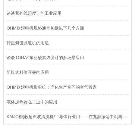
谈谈紫外线照度计的工业应用
OHM欧姆电机规格通常包括以下几个方面
​行星斜齿减速机的用途
谈谈TORAY东丽酸素浓度计的多场景应用
阻旋式料位开关的应用
OHM欧姆电机集尘机：净化生产空间的空气管家
液体加热器在工业中的应用
KAIJO楷捷/超声波清洗机/半导体行业用——在兆赫振荡中剥离纳米级污染“幽灵“