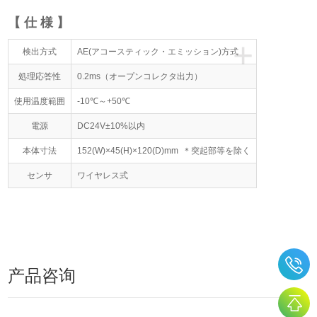
【 仕 様 】
+
検出方式
AE(アコースティック・エミッション)方式
処理応答性
0.2ms（オープンコレクタ出力）
使用温度範囲
-10℃～+50℃
電源
DC24V±10%以内
本体寸法
152(W)×45(H)×120(D)mm ＊突起部等を除く
センサ
ワイヤレス式
产品咨询