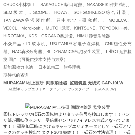
CHUCK小林铁工、SAKAGUCHI坂口電熱、NAKAISEIKI仲井精机、
SEM坂本、J-SCOPE、HOWA、SOHGOHKEISO综合计装、
TANIZAWA谷沢製作所、豊中ホツト研究所、、MOBECA、
VECCL、Morokoshi、MUTOH武藤、KINTSUNE、TOYOOKI丰兴、
HIROTAKA、KDS、ORGANO奥加诺、HIMU 静音消除器
小众产品：IRI软水机、USUTANI臼谷电子点焊机、CNK磁性分离
器、NAC油水分离器、BL DYNAMICS气泡发生装置、工业CT无损检
测 国产（可提供技术支持与方案）
新能源动力电池： 日本旭精工、熊谷理机
期待您的咨询
MURAKAMI村上技研 间隙消除器 监测装置 无线式 GAP-10LW
AE型ギャップエリミネータ™／ワイヤレスタイプ （GAP-10LW）
回転ドレッサや砥石の回転軸よりタッチ信号を検出します！！セン
サ部が回転側センサ、受信側センサのワイヤレス方式となっていま
す！！ 研削加工時におけるギャップエリミネータとして・砥石とワ
ークのタッチ検出でタクト30％短縮！！・砥石の寸法管理！！・砥