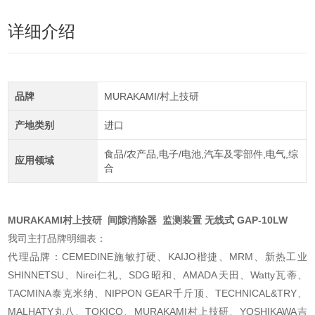
详细介绍
品牌
MURAKAMI/村上技研
产地类别
进口
食品/农产品,电子/电池,汽车及零部件,电气,综
应用领域
合
MURAKAMI村上技研 间隙消除器 监测装置 无线式 GAP-10LW
我司主打品牌明细表：
代理品牌：CEMEDINE施敏打硬、KAIJO楷捷、MRM、新热工业
SHINNETSU、Nirei仁礼、SDG昭和、AMADA天田、Watty瓦蒂、
TACMINA泰克米纳、NIPPON GEAR千斤顶、TECHNICAL&TRY、
MALHATY丸八、TOKICO、MURAKAMI村上技研、YOSHIKAWA吉