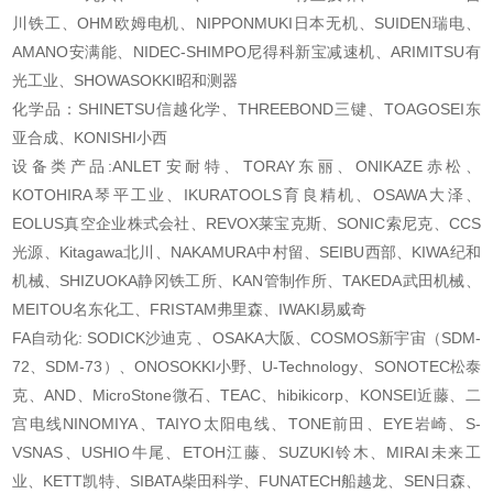
川铁工、OHM欧姆电机、NIPPONMUKI日本无机、SUIDEN瑞电、
AMANO安满能、NIDEC-SHIMPO尼得科新宝减速机、ARIMITSU有
光工业、SHOWASOKKI昭和测器
化学品：SHINETSU信越化学、THREEBOND三键、TOAGOSEI东
亚合成、KONISHI小西
设备类产品:ANLET安耐特、TORAY东丽、ONIKAZE赤松、
KOTOHIRA琴平工业、IKURATOOLS育良精机、OSAWA大泽、
EOLUS真空企业株式会社、REVOX莱宝克斯、SONIC索尼克、CCS
光源、Kitagawa北川、NAKAMURA中村留、SEIBU西部、KIWA纪和
机械、SHIZUOKA静冈铁工所、KAN管制作所、TAKEDA武田机械、
MEITOU名东化工、FRISTAM弗里森、IWAKI易威奇
FA自动化: SODICK沙迪克 、OSAKA大阪、COSMOS新宇宙（SDM-
72、SDM-73）、ONOSOKKI小野、U-Technology、SONOTEC松泰
克、AND、MicroStone微石、TEAC、hibikicorp、KONSEI近藤、二
宫电线NINOMIYA、TAIYO太阳电线、TONE前田、EYE岩崎、S-
VSNAS、USHIO牛尾、ETOH江藤、SUZUKI铃木、MIRAI未来工
业、KETT凯特、SIBATA柴田科学、FUNATECH船越龙、SEN日森、