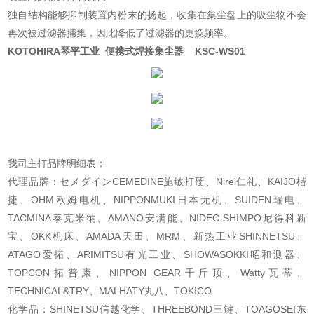
独自结构能够抑制装置内粉末的扬起，收集在集尘盘上的吸尘物不会
再次被过滤器捕集，因此降低了过滤器的更换频率。
KOTOHIRA琴平工业 便携式焊接集尘器 KSC-WS01
我司主打品牌明细表：
代理品牌：セメダインCEMEDINE施敏打硬、Nirei仁礼、KAIJO楷
捷、OHM欧姆电机、NIPPONMUKI日本无机、SUIDEN瑞电、
TACMINA泰克米纳、AMANO安满能、NIDEC-SHIMPO尼得科新
宝、OKK机床、AMADA天田、MRM、新热工业SHINNETSU、
ATAGO爱拓、ARIMITSU有光工业、SHOWASOKKI昭和测器、
TOPCON拓普康、NIPPON GEAR千斤顶、Watty瓦蒂、
TECHNICAL&TRY、MALHATY丸八、TOKICO
化学品：SHINETSU信越化学、THREEBOND三键、TOAGOSEI东