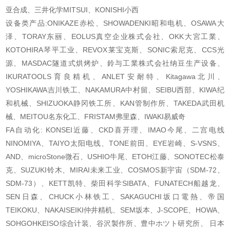
亚合成、三井化学MITSUI、KONISHI小西
设备类产品:ONIKAZE赤松、SHOWADENKI昭和电机、OSAWA大
泽、TORAY东丽、EOLUS真空企业株式会社、OKK大宮工業、
KOTOHIRA琴平工业、REVOX莱宝克斯、SONIC索尼克、CCS光
源、MASDAC隧道式烘烤炉、鈴与工業株式会社纳豆生产设备、
IKURATOOLS育良精机、ANLET安耐特、Kitagawa北川、
YOSHIKAWA吉川铁工、NAKAMURA中村留、SEIBU西部、KIWA纪
和机械、SHIZUOKA静冈铁工所、KAN管制作所、TAKEDA武田机
械、MEITOU名东化工、FRISTAM弗里森、IWAKI易威奇
FA自动化: KONSEI近藤、CKD喜开理、IMAO今尾、二宫电线
NINOMIYA、TAIYO太阳电线、TONE前田、EYE岩崎、S-VSNS、
AND、microStone微石、USHIO牛尾、ETOH江藤、SONOTEC松泰
克、SUZUKI铃木、MIRAI未来工业、COSMOS新宇宙（SDM-72、
SDM-73）、KETT凯特、柴田科学SIBATA、FUNATECH船越龙、
SEN日森、CHUCK小林铁工、SAKAGUCHI坂口電熱、帝国
TEIKOKU、NAKAISEIKI仲井精机、SEM坂本、J-SCOPE、HOWA、
SOHGOHKEISO综合计装、谷沢製作所、豊中ホツト研究所、 日本