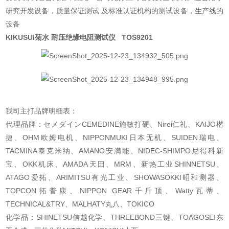
研究开发设备，质量保证测试 及标准认证机构的测试设备，生产线的
设备
KIKUSUI菊水 耐压绝缘电阻测试仪
TOS9201
我司主打品牌明细表：
代理品牌：セメダインCEMEDINE施敏打硬、Nirei仁礼、KAIJO楷
捷、OHM欧姆电机、NIPPONMUKI日本无机、SUIDEN瑞电、
TACMINA泰克米纳、AMANO安满能、NIDEC-SHIMPO尼得科新
宝、OKK机床、AMADA天田、MRM、新热工业SHINNETSU、
ATAGO爱拓、ARIMITSU有光工业、SHOWASOKKI昭和测器、
TOPCON拓普康、NIPPON GEAR千斤顶、Watty瓦蒂、
TECHNICAL&TRY、MALHATY丸八、TOKICO
化学品：SHINETSU信越化学、THREEBOND三键、TOAGOSEI东