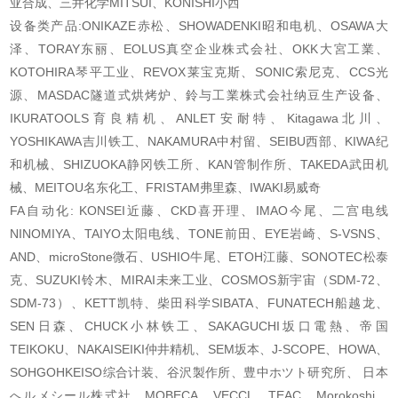
亚合成、三井化学MITSUI、KONISHI小西
设备类产品:ONIKAZE赤松、SHOWADENKI昭和电机、OSAWA大
泽、TORAY东丽、EOLUS真空企业株式会社、OKK大宮工業、
KOTOHIRA琴平工业、REVOX莱宝克斯、SONIC索尼克、CCS光
源、MASDAC隧道式烘烤炉、鈴与工業株式会社纳豆生产设备、
IKURATOOLS育良精机、ANLET安耐特、Kitagawa北川、
YOSHIKAWA吉川铁工、NAKAMURA中村留、SEIBU西部、KIWA纪
和机械、SHIZUOKA静冈铁工所、KAN管制作所、TAKEDA武田机
械、MEITOU名东化工、FRISTAM弗里森、IWAKI易威奇
FA自动化: KONSEI近藤、CKD喜开理、IMAO今尾、二宫电线
NINOMIYA、TAIYO太阳电线、TONE前田、EYE岩崎、S-VSNS、
AND、microStone微石、USHIO牛尾、ETOH江藤、SONOTEC松泰
克、SUZUKI铃木、MIRAI未来工业、COSMOS新宇宙（SDM-72、
SDM-73）、KETT凯特、柴田科学SIBATA、FUNATECH船越龙、
SEN日森、CHUCK小林铁工、SAKAGUCHI坂口電熱、帝国
TEIKOKU、NAKAISEIKI仲井精机、SEM坂本、J-SCOPE、HOWA、
SOHGOHKEISO综合计装、谷沢製作所、豊中ホツト研究所、 日本
へルメシール株式社、MOBECA、VECCL、TEAC、Morokoshi、