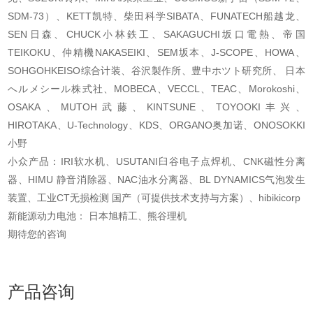
SDM-73）、KETT凯特、柴田科学SIBATA、FUNATECH船越龙、
SEN日森、CHUCK小林鉄工、SAKAGUCHI坂口電熱、帝国
TEIKOKU、仲精機NAKASEIKI、SEM坂本、J-SCOPE、HOWA、
SOHGOHKEISO综合计装、谷沢製作所、豊中ホツト研究所、 日本
へルメシール株式社、MOBECA、VECCL、TEAC、Morokoshi、
OSAKA、MUTOH武藤、KINTSUNE、TOYOOKI丰兴、
HIROTAKA、U-Technology、KDS、ORGANO奥加诺、ONOSOKKI
小野
小众产品：IRI软水机、USUTANI臼谷电子点焊机、CNK磁性分离
器、HIMU 静音消除器、NAC油水分离器、BL DYNAMICS气泡发生
装置、工业CT无损检测 国产（可提供技术支持与方案）、hibikicorp
新能源动力电池： 日本旭精工、熊谷理机
期待您的咨询
产品咨询