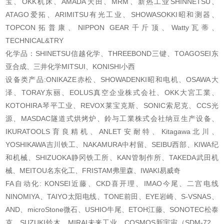
宝、OKK机床、AMADA天田、MRM、新热工业SHINNETSU、
ATAGO爱拓、ARIMITSU有光工业、SHOWASOKKI昭和测器、
TOPCON拓普康、NIPPON GEAR千斤顶、Watty瓦蒂、
TECHNICAL&TRY
化学品：SHINETSU信越化学、THREEBOND三键、TOAGOSEI东
亚合成、三井化学MITSUI、KONISHI小西
设备类产品:ONIKAZE赤松、SHOWADENKI昭和电机、OSAWA大
泽、TORAY东丽、EOLUS真空企业株式会社、OKK大宮工業、
KOTOHIRA琴平工业、REVOX莱宝克斯、SONIC索尼克、CCS光
源、MASDAC隧道式烘烤炉、鈴与工業株式会社纳豆生产设备、
IKURATOOLS育良精机、ANLET安耐特、Kitagawa北川、
YOSHIKAWA吉川铁工、NAKAMURA中村留、SEIBU西部、KIWA纪
和机械、SHIZUOKA静冈铁工所、KAN管制作所、TAKEDA武田机
械、MEITOU名东化工、FRISTAM弗里森、IWAKI易威奇
FA自动化: KONSEI近藤、CKD喜开理、IMAO今尾、二宫电线
NINOMIYA、TAIYO太阳电线、TONE前田、EYE岩崎、S-VSNAS、
AND、microStone微石、USHIO牛尾、ETOH江藤、SONOTEC松泰
克、SUZUKI铃木、MIRAI未来工业、COSMOS新宇宙（SDM-72、