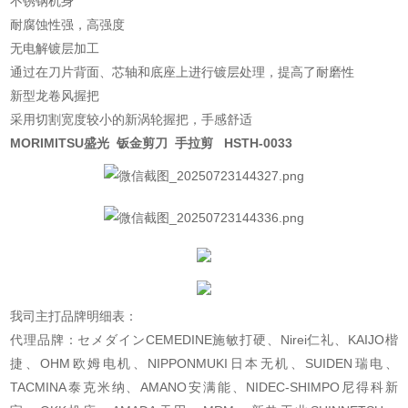
不锈钢机身
耐腐蚀性强，高强度
无电解镀层加工
通过在刀片背面、芯轴和底座上进行镀层处理，提高了耐磨性
新型龙卷风握把
采用切割宽度较小的新涡轮握把，手感舒适
MORIMITSU盛光 钣金剪刀 手拉剪 HSTH-0033
我司主打品牌明细表：
代理品牌：セメダインCEMEDINE施敏打硬、Nirei仁礼、KAIJO楷
捷、OHM欧姆电机、NIPPONMUKI日本无机、SUIDEN瑞电、
TACMINA泰克米纳、AMANO安满能、NIDEC-SHIMPO尼得科新