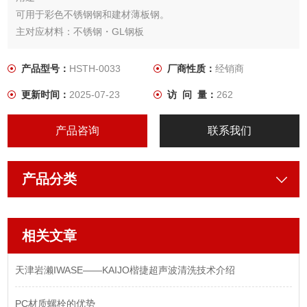
可用于彩色不锈钢钢和建材薄板钢。
主对应材料：不锈钢・GL钢板
产品型号：
HSTH-0033
厂商性质：
经销商
更新时间：
2025-07-23
访 问 量：
262
产品咨询
联系我们
产品分类
相关文章
天津岩濑IWASE——KAIJO楷捷超声波清洗技术介绍
PC材质螺栓的优势