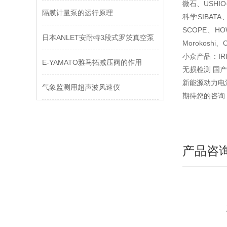
微石、USHI
隔膜计量泵的运行原理
科学SIBAT
SCOPE、H
日本ANLET安耐特3段式罗茨真空泵
Morokosh
小众产品：IR
E-YAMATO雅马拓减压阀的作用
无损检测 国产（
新能源动力电
气象监测用超声波风速仪
期待您的咨询
产品咨