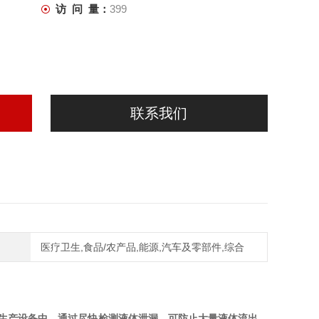
访 问 量：
399
联系我们
医疗卫生,食品/农产品,能源,汽车及零部件,综合
生产设备中。通过尽快检测液体泄漏，可防止大量液体流出，