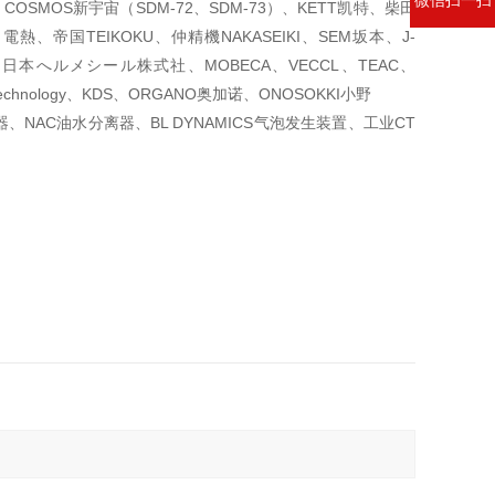
COSMOS新宇宙（SDM-72、SDM-73）、KETT凯特、柴田
電熱、帝国TEIKOKU、仲精機NAKASEIKI、SEM坂本、J-
 日本へルメシール株式社、MOBECA、VECCL、TEAC、
Technology、KDS、ORGANO奥加诺、ONOSOKKI小野
器、NAC油水分离器、BL DYNAMICS气泡发生装置、工业CT