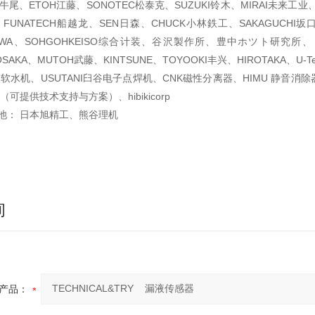
O牛尾、ETOH江藤、SONOTEC松泰克、SUZUKI铃木、MIRAI未来工业、
A、FUNATECH船越龙、SEN日森、CHUCK小林鉄工、SAKAGUCHI坂口
OWA、SOHGOHKEISO综合计装、谷沢製作所、豊中ホツト研究所、
i、OSAKA、MUTOH武藤、KINTSUNE、TOYOOKI丰兴、HIROTAKA、U-
I软水机、USUTANI臼谷电子点焊机、CNK磁性分离器、HIMU 静音消除
可提供技术支持与方案）、hibikicorp
池： 日本旭精工、熊谷理机
询
产品：