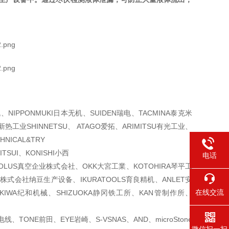
NIPPONMUKI日本无机、SUIDEN瑞电、TACMINA泰克米
热工业SHINNETSU、 ATAGO爱拓、ARIMITSU有光工业、
NICAL&TRY
SUI、KONISHI小西
电话
EOLUS真空企业株式会社、OKK大宮工業、KOTOHIRA琴平工
株式会社纳豆生产设备、IKURATOOLS育良精机、ANLET安
在线交流
部、KIWA纪和机械、SHIZUOKA静冈铁工所、KAN管制作所、
线、TONE前田、EYE岩崎、S-VSNAS、AND、microStone
微信扫一扫