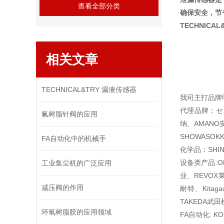
查看全部分类
确保安全，节
TECHNICA
相关文章
TECHNICAL&TRY 漏液传感器
我司主打品牌
代理品牌：セメ
氟树脂针阀的应用
纳、AMANO安
SHOWASOK
FA自动化中的机械手
化学品：SHIN
设备类产品:O
工业集尘机的广泛应用
业、REVOX
减压阀的作用
耐特、Kita
TAKEDA武田
环氧树脂胶的应用领域
FA自动化: K