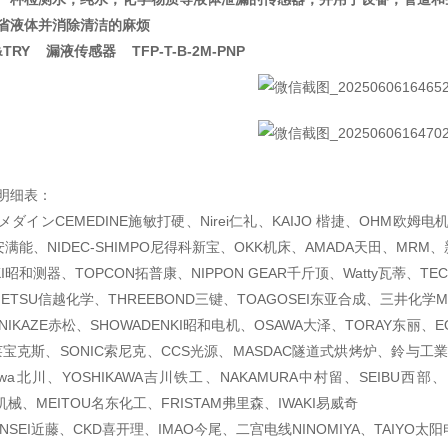
省液体并消除清洁的麻烦
L&TRY 漏液传感器 TFP-T-B-2M-PNP
明细表：
ダインCEMEDINE施敏打硬、Nirei仁礼、KAIJO 楷捷、OHM欧姆电机、
满能、NIDEC-SHIMPO尼得科新宝、OKK机床、AMADA天田、MRM、新
KI昭和测器、TOPCON拓普康、NIPPON GEAR千斤顶、Watty瓦蒂、TECH
ETSU信越化学、THREEBOND三键、TOAGOSEI东亚合成、三井化学MIT
NIKAZE赤松、SHOWADENKI昭和电机、OSAWA大泽、TORAY东丽、
莱宝克斯、SONIC索尼克、CCS光源、MASDAC隧道式烘烤炉、鈴与工業
gawa北川、YOSHIKAWA吉川铁工、NAKAMURA中村留、SEIBU西
机械、MEITOU名东化工、FRISTAM弗里森、IWAKI易威奇
ONSEI近藤、CKD喜开理、IMAO今尾、二宫电线NINOMIYA、TAIYO太阳电