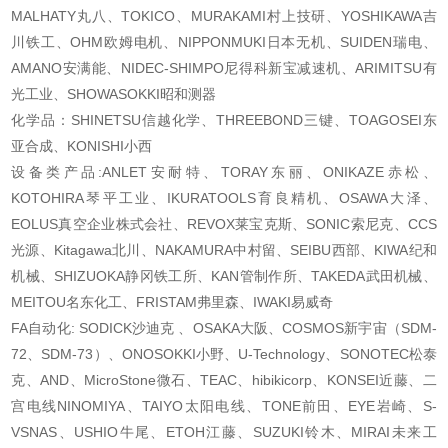
MALHATY丸八、TOKICO、MURAKAMI村上技研、YOSHIKAWA吉
川铁工、OHM欧姆电机、NIPPONMUKI日本无机、SUIDEN瑞电、
AMANO安满能、NIDEC-SHIMPO尼得科新宝减速机、ARIMITSU有
光工业、SHOWASOKKI昭和测器
化学品：SHINETSU信越化学、THREEBOND三键、TOAGOSEI东
亚合成、KONISHI小西
设备类产品:ANLET安耐特、TORAY东丽、ONIKAZE赤松、
KOTOHIRA琴平工业、IKURATOOLS育良精机、OSAWA大泽、
EOLUS真空企业株式会社、REVOX莱宝克斯、SONIC索尼克、CCS
光源、Kitagawa北川、NAKAMURA中村留、SEIBU西部、KIWA纪和
机械、SHIZUOKA静冈铁工所、KAN管制作所、TAKEDA武田机械、
MEITOU名东化工、FRISTAM弗里森、IWAKI易威奇
FA自动化: SODICK沙迪克 、OSAKA大阪、COSMOS新宇宙（SDM-
72、SDM-73）、ONOSOKKI小野、U-Technology、SONOTEC松泰
克、AND、MicroStone微石、TEAC、hibikicorp、KONSEI近藤、二
宫电线NINOMIYA、TAIYO太阳电线、TONE前田、EYE岩崎、S-
VSNAS、USHIO牛尾、ETOH江藤、SUZUKI铃木、MIRAI未来工