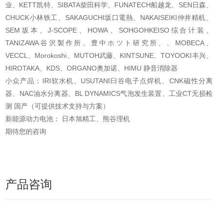
业、KETT凯特、SIBATA柴田科学、FUNATECH船越龙、SEN日森、
CHUCK小林铁工、SAKAGUCHI坂口電熱、NAKAISEIKI仲井精机、
SEM坂本、J-SCOPE、HOWA、SOHGOHKEISO综合计装、
TANIZAWA谷沢製作所、豊中ホツト研究所、、MOBECA、
VECCL、Morokoshi、MUTOH武藤、KINTSUNE、TOYOOKI丰兴、
HIROTAKA、KDS、ORGANO奥加诺、HIMU 静音消除器
小众产品：IRI软水机、USUTANI臼谷电子点焊机、CNK磁性分离
器、NAC油水分离器、BL DYNAMICS气泡发生装置、工业CT无损检
测 国产（可提供技术支持与方案）
新能源动力电池： 日本旭精工、熊谷理机
期待您的咨询
产品咨询