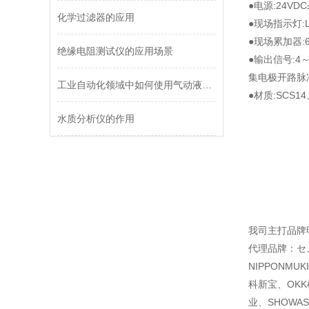
●电源:24VDC
化学过滤器的应用
●现场指示灯:
●现场累加器
绝缘电阻测试仪的应用场景
●输出信号:4
集电极开路脉冲
工业自动化领域中如何使用气动液压泵
●材质
:
SCS1
水质分析仪的作用
我司主打品牌
代理品牌：セメ
NIPPONMU
科新宝、OKK
业、SHOWAS