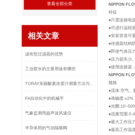
查看全部分类
NIPPON FL
特征
●只需连接电
●可进行远程
相关文章
●安装管道可
●传感器结构
●即使气体压
滤布型过滤器的优势
●压力损失少
●使用连接器
工业胶水的主要用途有哪些
NIPPON FL
规格
TORAY东丽酸素浓度计测量方法与注意事项
●流体:空气
FA自动化中的机械手
●准确度:±2
●光圈:10~50
气象监测用超声波风速仪
●流量范围:0.
●最大工作压力
半导体用的气动隔膜阀
●最高工作温度