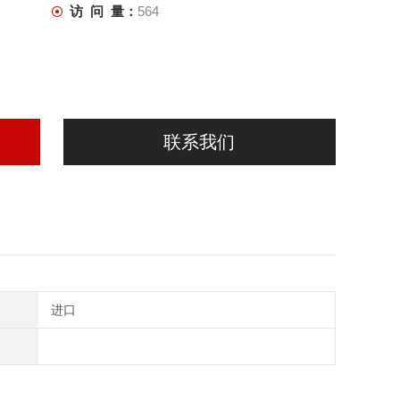
访 问 量：
564
联系我们
进口