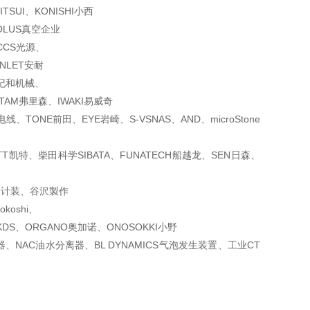
TSUI、
KONISHI小西
OLUS真空企业
CCS光源、
NLET安耐
A纪和机械、
STAM弗里森
、IWAKI易威奇
阳电线、
TONE前田、EYE岩崎、S-VSNAS、AND、microStone
ETT凯特、柴田
科学SIBATA、FUNATECH船越龙、SEN日森、
O综合计装、谷沢製作
oshi、
、KDS、ORGANO奥
加诺、ONOSOKKI小野
器、NAC
油水分离器、BL DYNAMICS气泡发生装置、工业CT