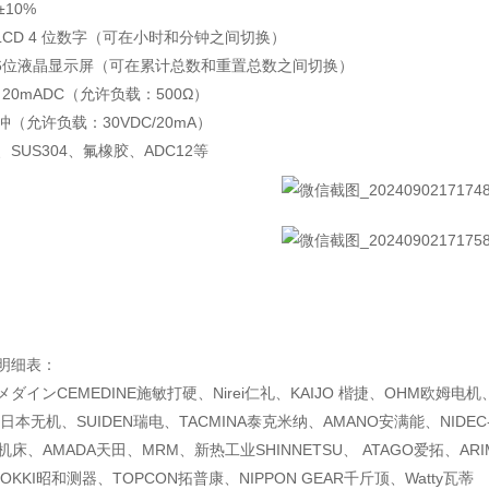
±10%
LCD 4 位数字（可在小时和分钟之间切换）
:6位液晶显示屏（可在累计总数和重置总数之间切换）
～20mADC（允许负载：500Ω）
（允许负载：30VDC/20mA）
4、SUS304、氟橡胶、ADC12等
明细表：
ダインCEMEDINE施敏打硬、Nirei仁礼、KAIJO 楷捷、OHM欧姆电机
KI日本无机、SUIDEN瑞电、TACMINA泰克米纳、AMANO安满能、NIDEC
机床、AMADA天田、MRM、新热工业SHINNETSU、 ATAGO爱拓、ARI
OKKI昭和测器、TOPCON拓普康、NIPPON GEAR千斤顶、Watty瓦蒂