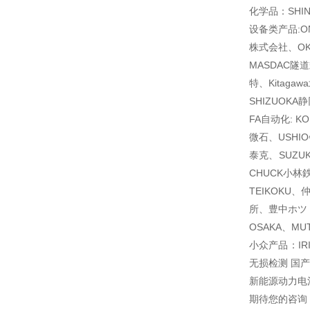
化学品：SHI
设备类产品:O
株式会社、OK
MASDAC隧
特、Kitaga
SHIZUOK
FA自动化: K
微石、USHI
泰克、SUZU
CHUCK小林
TEIKOKU、
所、豊中ホツト
OSAKA、MU
小众产品：IR
无损检测 国
新能源动力电
期待您的咨询