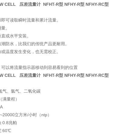
OW CELL 压差流量计 NFHT-R型 NFHY-R型 NFHY-RC型
源即可读取瞬时流量和累计流量。
测量。
垂直或水平安装。
防潮防水，比我们的传统产品更耐用。
力或温度发生变化，也无需校正。
。
，可以将流量指示器移动到容易看到的位置
OW CELL 压差流量计 NFHT-R型 NFHY-R型 NFHY-RC型
、氮气、氩气、二氧化碳
%（满量程）
0A
4~20000立方米/小时（ntp）
:0.8兆帕
:60℃