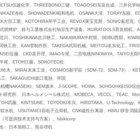
NETSU信越化学、THREEBOND三键、TOAGOSEI东亚合成、三井化学MI
NIKAZE赤松、SHOWADENKI昭和电机、OSAWA大泽、TORAY东丽、E
K大宮工業、KOTOHIRA琴平工业、REVOX莱宝克斯、SONIC索尼克、
道式烘烤炉、鈴与工業株式会社纳豆生产设备、IKURATOOLS育良精机、A
wa北川、YOSHIKAWA吉川铁工、NAKAMURA中村留、SEIBU西部、KIW
A静冈铁工所、KAN管制作所、TAKEDA武田机械、MEITOU名东化工、FRI
ONSEI近藤、CKD喜开理、IMAO今尾、二宫电线NINOMIYA、TAIYO太
O牛尾、ETOH江藤、SONOTEC松
KI铃木、MIRAI未来工业、COSMOS新宇宙（SDM-72、SDM-73）、K
鉄工、SAKAGUCHI坂口電熱、帝国
仲精機NAKASEIKI、SEM坂本、J-SCOPE、HOWA、SOHGOHKEIS
研究所、 日本へルメシール株式社、MOBECA、VECCL、TEAC、Morok
TOH武藤、KINTSUNE、TOYOOKI丰兴、HIROTAKA、U-Technology
I软水机、USUTANI臼谷电子点焊机、CNK磁性分离器、HIMU 静音消除
产（可提供技术支持与方案
）、hibikicorp
池： 日本旭精工、熊谷理机