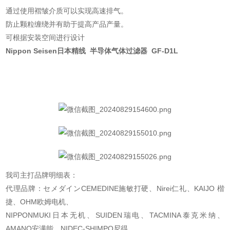
通过使用褶皱介质可以实现高速排气。
防止颗粒缠绕并有助于提高产品产量。
可根据安装空间进行设计
Nippon Seisen日本精线 半导体气体过滤器
GF-D1L
我司主打品牌明细表：
代理品牌：セメダインCEMEDINE施敏打硬、Nirei仁礼、KAIJO 楷
捷、OHM欧姆电机、
NIPPONMUKI日本无机、SUIDEN瑞电、TACMINA泰克米纳、
AMANO安满能、NIDEC-SHIMPO尼得