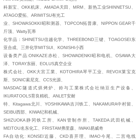
科新宝、OKK机床、AMADA天田、MRM、新热工业SHINNETSU、
ATAGO爱拓、ARIMITSU有光工
业、SHOWASOKKI昭和测器、TOPCON拓普康、NIPPON GEAR千
斤顶、Watty瓦蒂
化学品：SHINETSU信越化学、THREEBOND三键、TOAGOSEI东
亚合成、三井化学MITSUI、
KONISHI小西
设备类产品:ONIKAZE赤松、SHOWADENKI昭和电机、OSAWA大
泽、TORAY东丽、EOLUS真空企业
株式会社、OKK大宮工業、KOTOHIRA琴平工业、REVOX莱宝克
斯、SONIC索尼克、CCS光源、
MASDAC隧道式烘烤炉、鈴与工業株式会社纳豆生产设备、
IKURATOOLS育良精机、ANLET安耐
特、Kitagawa北川、YOSHIKAWA吉川铁工、NAKAMURA中村留、
SEIBU西部、KIWA纪和机械、
SHIZUOKA静冈铁工所、KAN管制作所、TAKEDA武田机械、
MEITOU名东化工、FRISTAM弗里森
、IWAKI易威奇
FA自动化: KONSEI近藤、CKD喜开理、IMAO今尾、二宫电线