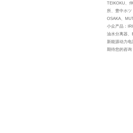
TEIKOKU、
所、豊中ホツト
OSAKA、MU
小众产品：IR
油水分离器、B
新能源动力电
期待您的咨询