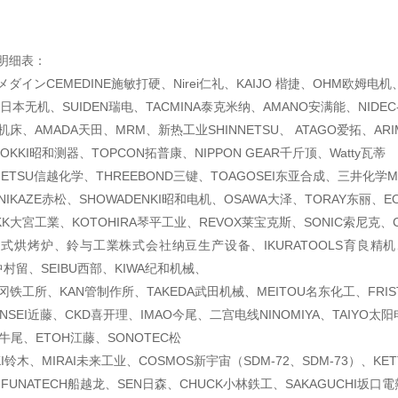
明细表：
ダインCEMEDINE施敏打硬、Nirei仁礼、KAIJO 楷捷、OHM欧姆电机
KI日本无机、SUIDEN瑞电、TACMINA泰克米纳、AMANO安满能、NIDEC
机床、AMADA天田、MRM、新热工业SHINNETSU、 ATAGO爱拓、ARI
OKKI昭和测器、TOPCON拓普康、NIPPON GEAR千斤顶、Watty瓦蒂
NETSU信越化学、THREEBOND三键、TOAGOSEI东亚合成、三井化学MI
NIKAZE赤松、SHOWADENKI昭和电机、OSAWA大泽、TORAY东丽、E
K大宮工業、KOTOHIRA琴平工业、REVOX莱宝克斯、SONIC索尼克、
道式烘烤炉、鈴与工業株式会社纳豆生产设备、IKURATOOLS育良精机
A中村留、SEIBU西部、KIWA纪和机械、
A静冈铁工所、KAN管制作所、TAKEDA武田机械、MEITOU名东化工、FRI
ONSEI近藤、CKD喜开理、IMAO今尾、二宫电线NINOMIYA、TAIYO太
O牛尾、ETOH江藤、SONOTEC松
I铃木、MIRAI未来工业、COSMOS新宇宙（SDM-72、SDM-73）、K
A、FUNATECH船越龙、SEN日森、CHUCK小林鉄工、SAKAGUCHI坂口