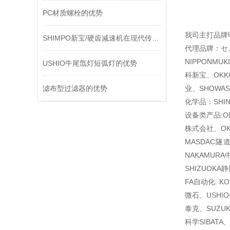
PC材质螺栓的优势
我司主打品牌
SHIMPO新宝/硬齿减速机在现代传动技术中的地位与进步
代理品牌：セメ
NIPPONMU
USHIO牛尾氙灯短弧灯的优势
科新宝、OKK
滤布型过滤器的优势
业、SHOWAS
化学品：SHI
设备类产品:O
株式会社、OK
MASDAC隧
NAKAMUR
SHIZUOK
FA自动化: K
微石、USHI
泰克、SUZUK
科学SIBAT