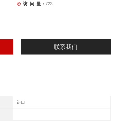
访 问 量：
723
联系我们
进口