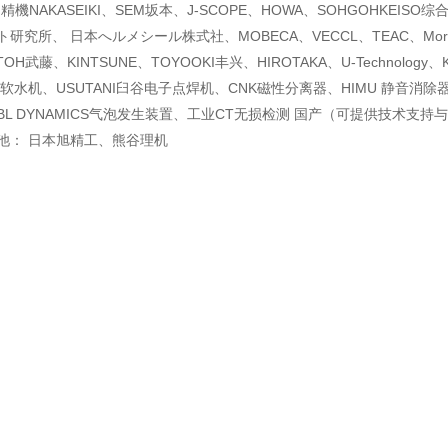
仲精機NAKASEIKI、SEM坂本、J-SCOPE、HOWA、SOHGOHKEIS
研究所、 日本へルメシール株式社、MOBECA、VECCL、TEAC、Morok
TOH武藤、KINTSUNE、TOYOOKI丰兴、HIROTAKA、U-Technology
I软水机、USUTANI臼谷电子点焊机、CNK磁性分离器、HIMU 静音消除器
L DYNAMICS气泡发生装置、工业CT无损检测 国产（可提供技术支持
池： 日本旭精工、熊谷理机