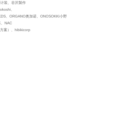
O综合计装、谷沢製作
oshi、
、KDS、ORGANO奥
加诺、ONOSOKKI小野
、NAC
与方案
）、hibikicorp