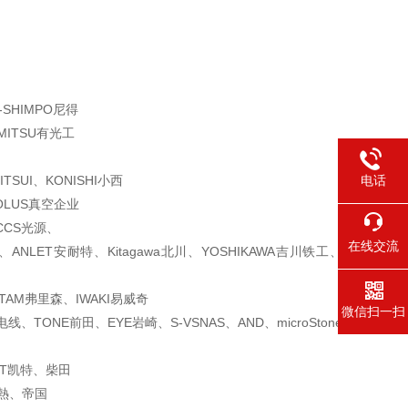
、
-SHIMPO尼得
MITSU有光工
TSUI、
KONISHI小西
电话
OLUS真空企业
CCS光源、
在线交流
、ANLET安耐
特、Kitagawa北川、YOSHIKAWA吉川铁工、
STAM弗里森
、IWAKI易威奇
微信扫一扫
阳电线、
TONE前田、EYE岩崎、S-VSNAS、AND、microStone
ETT凯特、柴田
電熱、帝国