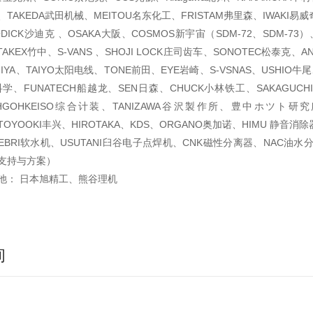
、TAKEDA武田机械、MEITOU名东化工、FRISTAM弗里森、IWAKI易威
ODICK沙迪克 、OSAKA大阪、COSMOS新宇宙（SDM-72、SDM-73）、O
TAKEX竹中、S-VANS 、SHOJI LOCK庄司齿车、SONOTEC松泰克、AND、
IYA、TAIYO太阳电线、TONE前田、EYE岩崎、S-VSNAS、USHIO牛
田科学、FUNATECH船越龙、SEN日森、CHUCK小林铁工、SAKAGUCHI
HGOHKEISO综合计装、TANIZAWA谷沢製作所、豊中ホツト研究所、
、TOYOOKI丰兴、HIROTAKA、KDS、ORGANO奥加诺、HIMU 静音消除
EBRI软水机、USUTANI臼谷电子点焊机、CNK磁性分离器、NAC油水分
支持与方案）
池： 日本旭精工、熊谷理机
询