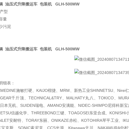
车辆 油压式升降搬运车 包装机 GLH-500MW
生产型
容量
少污泥
车辆 油压式升降搬运车 包装机 GLH-500MW
明细表：
EDINE施敏打硬、KAIJO楷捷、MRM、新热工业SHINNETSU、Nirei
 GEAR千斤顶、TECHNICAL&TRY、MALHATY丸八、TOKICO、
KI日本无机、SUIDEN瑞电、AMANO安满能、NIDEC-SHIMPO尼得科新
ETSU信越化学、THREEBOND三键、TOAGOSEI东亚合成、KONISHI
NLET安耐特、TORAY东丽、ONIKAZE赤松、KOTOHIRA琴平工业、I
莱宝克斯、SONIC索尼克、CCS光源、Kitagawa北川、NAKAMURA中