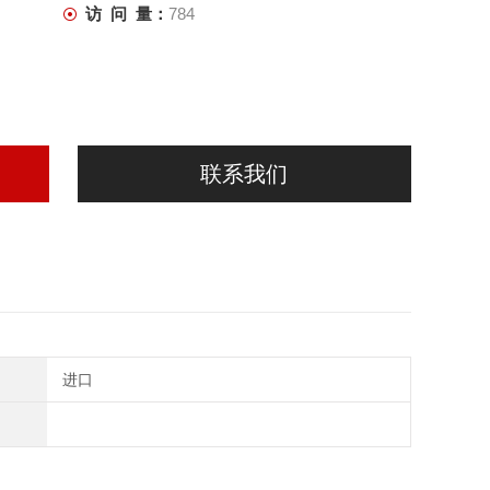
访 问 量：
784
联系我们
进口