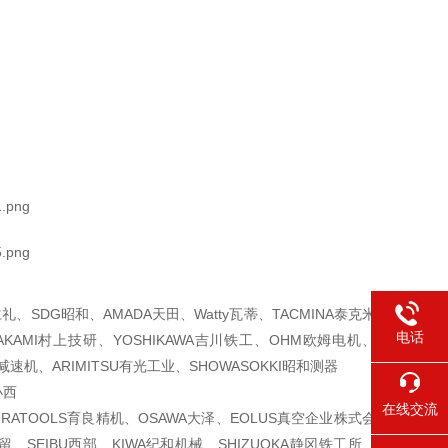
仁礼、SDG昭和、AMADA天田、Watty瓦蒂、TACMINA泰克米
电话
MURAKAMI村上技研、YOSHIKAWA吉川铁工、OHM欧姆电机、
宝减速机、ARIMITSU有光工业、SHOWASOKKI昭和测器
小西
在线交流
KURATOOLS育良精机、OSAWA大泽、EOLUS真空企业株式会
村留、SEIBU西部、KIWA纪和机械、SHIZUOKA静冈铁工所、