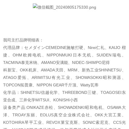
我司主打品牌明细表：
代理品牌：セメダインCEMEDINE施敏打硬、Nirei仁礼、KAIJO 楷
捷、OHM欧姆电机、
NIPPONMUKI日本无机、SUIDEN瑞电、
TACMINA泰克米纳、AMANO安满能、NIDEC-SHIMPO尼得
科新宝、OKK机床、AMADA天田、MRM、新热工业SHINNETSU、
ATAGO爱拓、ARIMITSU有光工
业、SHOWASOKKI昭和测器、
TOPCON拓普康、NIPPON GEAR千斤顶、Watty瓦蒂
化学品：SHINETSU信越化学、THREEBOND三键、TOAGOSEI东
亚合成、三井化学MITSUI、
KONISHI小西
设备类产品:ONIKAZE赤松、SHOWADENKI昭和电机、OSAWA大
泽、TROAY东丽、EOLUS真空企业
株式会社、OKK大宮工業、
KOTOHIRA琴平工业、REVOX莱宝克斯、SONIC索尼克、CCS光