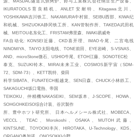
源、
MASDAC隧道式烘烤炉、鈴与工業株式会社纳豆生产设备、
IKURATOOLS育良精机、ANLET安耐
特、Kitagawa北川、
YOSHIKAWA吉川铁工、NAKAMURA中村留、SEIBU西部、KIWA纪
和机械、
SHIZUOKA静冈铁工所、KAN管制作所、TAKEDA武田机
械、MEITOU名东化工、FRISTAM弗里森
、IWAKI易威奇
FA自动化: KONSEI近藤、CKD喜开理、IMAO今尾、二宫电线
NINOMIYA、TAIYO太阳电线、
TONE前田、EYE岩崎、S-VSNAS、
AND、microStone微石、USHIO牛尾、ETOH江藤、SONOTEC松
泰克、SUZUKI铃木、MIRAI未来工业、COSMOS新宇宙（SDM-
72、SDM-73）、KETT凯特、柴田
科学SIBATA、FUNATECH船越龙、SEN日森、CHUCK小林鉄工、
SAKAGUCHI坂口電熱、帝国
TEIKOKU、仲精機NAKASEIKI、SEM坂本、J-SCOPE、HOWA、
SOHGOHKEISO综合计装、谷沢製作
所、豊中ホツト研究所、 日本へルメシール株式社、MOBECA、
VECCL、TEAC、Morokoshi、
OSAKA、MUTOH武藤、
KINTSUNE、TOYOOKI丰兴、HIROTAKA、U-Technology、KDS、
ORGANO奥
加诺、ONOSOKKI小野