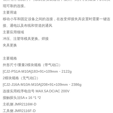
现可靠的连接。
主要用途
移动小车和固定设备之间的连接，在改变焊接夹具设置时需要一键连
接、通电以及布线和管道的通风
主要应用领域
冲压、注塑等模具更换。焊接
夹具更换
主要规格
外形尺寸/重量2模块规格（带气动口）
[CJ2-PS1A-M10A]183×91×109mm・2122g
2模块规格（无气动口）
[CJ2-J16A-M10A-M10A]208×91×109mm・2386g
连接实用程序电信号 MAX.5A DC/AC 200V
接触探头法5A x 16 *1 *2
主机侧 JMR2116M-D
工具侧 JMR2116F-D