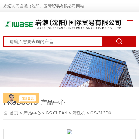
欢迎访问岩濑（沈阳）国际贸易有限公司网站！
PRODUCTS
产品中心
首页
>
产品中心
>
GS CLEAN
>
清洗机
> GS-313DX-L・R型GS CLEAN 湿式鞋底清洗机 洗靴机