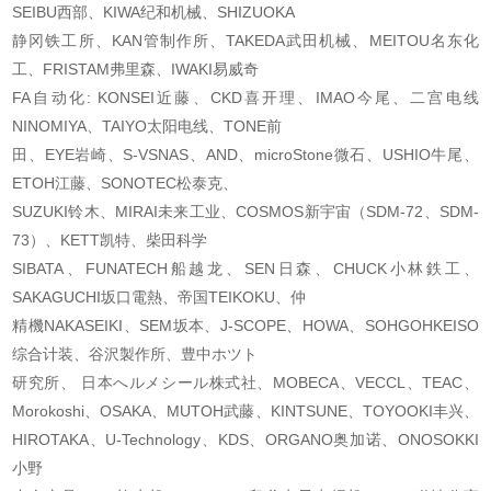
SEIBU西部、KIWA纪和机械、SHIZUOKA
静冈铁工所、KAN管制作所、TAKEDA武田机械、MEITOU名东化
工、FRISTAM弗里森、IWAKI易威
奇
FA自动化: KONSEI近藤、CKD喜开理、IMAO今尾、二宫电线
NINOMIYA、TAIYO太阳电线、TONE前
田、EYE岩崎、S-VSNAS、AND、microStone微石、USHIO牛尾、
ETOH江藤、SONOTEC松泰克、
SUZUKI铃木、MIRAI未来工业、COSMOS新宇宙（SDM-72、SDM-
73）、KETT凯特、柴田科学
SIBATA、FUNATECH船越龙、SEN日森、CHUCK小林鉄工、
SAKAGUCHI坂口電熱、帝国TEIKOKU、仲
精機NAKASEIKI、SEM坂本、J-SCOPE、HOWA、SOHGOHKEISO
综合计装、谷沢製作所、豊中ホツト
研究所、 日本へルメシール株式社、MOBECA、VECCL、TEAC、
Morokoshi、OSAKA、MUTOH武藤
、KINTSUNE、TOYOOKI丰兴、
HIROTAKA、U-Technology、KDS、ORGANO奥加诺、ONOSOKKI
小野