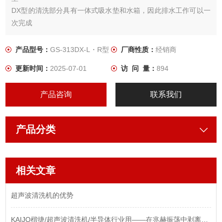
DX型的清洗部分具有一体式吸水垫和水箱，因此排水工作可以一
次完成
产品型号：
GS-313DX-L・R型
厂商性质：
经销商
更新时间：
2025-07-01
访 问 量：
894
产品咨询
联系我们
产品分类
相关文章
超声波清洗机的优势
KAIJO楷捷/超声波清洗机/半导体行业用——在兆赫振荡中剥离纳米级污染“幽灵“