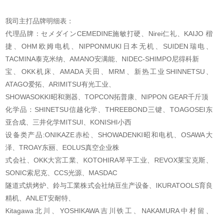
我司主打品牌明细表：
代理品牌：セメダインCEMEDINE施敏打硬、Nirei仁礼、KAIJO 楷
捷、OHM欧姆电机、
NIPPONMUKI日本无机、SUIDEN瑞电、
TACMINA泰克米纳、AMANO安满能、NIDEC-SHIMPO尼得科新
宝、OKK机床、AMADA天田、MRM、新热工业SHINNETSU、
ATAGO爱拓、ARIMITSU有光工业、
SHOWASOKKI昭和测器、TOPCON拓普康、NIPPON GEAR千斤顶
化学品：SHINETSU信越化学、THREEBOND三键、TOAGOSEI东
亚合成、三井化学MITSUI、KONISHI
小西
设备类产品:ONIKAZE赤松、SHOWADENKI昭和电机、OSAWA大
泽、TROAY东丽、EOLUS真空企业株
式会社、OKK大宮工業、KOTOHIRA琴平工业、REVOX莱宝克斯、
SONIC索尼克、CCS光源、MASDAC
隧道式烘烤炉、鈴与工業株式会社纳豆生产设备、IKURATOOLS育良
精机、ANLET安耐特、
Kitagawa北川、YOSHIKAWA吉川铁工、NAKAMURA中村留、