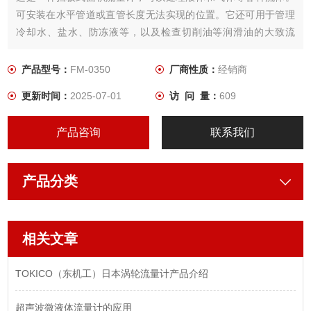
可安装在水平管道或直管长度无法实现的位置。它还可用于管理
冷却水、盐水、防冻液等，以及检查切削油等润滑油的大致流
量。FM-0350的优点是能够在现场立即检查流量
产品型号：
FM-0350
厂商性质：
经销商
更新时间：
2025-07-01
访 问 量：
609
产品咨询
联系我们
产品分类
相关文章
TOKICO（东机工）日本涡轮流量计产品介绍
超声波微液体流量计的应用