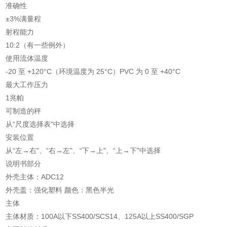
准确性
±3%满量程
射程能力
10:2（有一些例外）
使用流体温度
-20 至 +120°C（环境温度为 25°C）PVC 为 0 至 +40°C
最大工作压力
1兆帕
可制造的秤
从“尺度选择表"中选择
安装位置
从“左→右"、“右→左"、“下→上"、“上→下"中选择
说明书部分
外壳主体：ADC12
外壳盖：强化塑料 颜色：黑色半光
主体
主体材质：100A以下SS400/SCS14、125A以上SS400/SGP