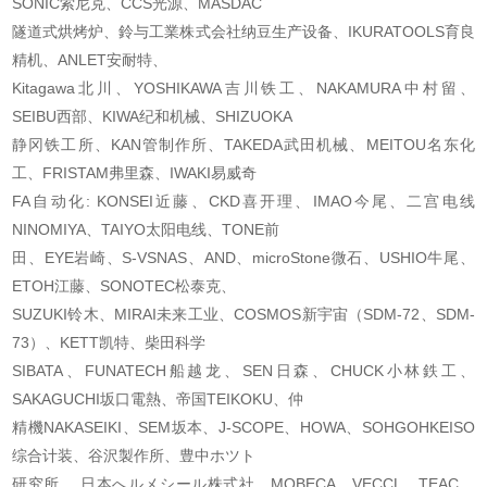
SONIC索尼克、CCS光源、MASDAC
隧道式烘烤炉、鈴与工業株式会社纳豆生产设备、IKURATOOLS育良
精机、ANLET安耐特、
Kitagawa北川、YOSHIKAWA吉川铁工、NAKAMURA中村留、
SEIBU西部、KIWA纪和机械、SHIZUOKA
静冈铁工所、KAN管制作所、TAKEDA武田机械、MEITOU名东化
工、FRISTAM弗里森、IWAKI易威
奇
FA自动化: KONSEI近藤、CKD喜开理、IMAO今尾、二宫电线
NINOMIYA、TAIYO太阳电线、TONE前
田、EYE岩崎、S-VSNAS、AND、microStone微石、USHIO牛尾、
ETOH江藤、SONOTEC松泰克、
SUZUKI铃木、MIRAI未来工业、COSMOS新宇宙（SDM-72、SDM-
73）、KETT凯特、柴田科学
SIBATA、FUNATECH船越龙、SEN日森、CHUCK小林鉄工、
SAKAGUCHI坂口電熱、帝国TEIKOKU、仲
精機NAKASEIKI、SEM坂本、J-SCOPE、HOWA、SOHGOHKEISO
综合计装、谷沢製作所、豊中ホツト
研究所、 日本へルメシール株式社、MOBECA、VECCL、TEAC、