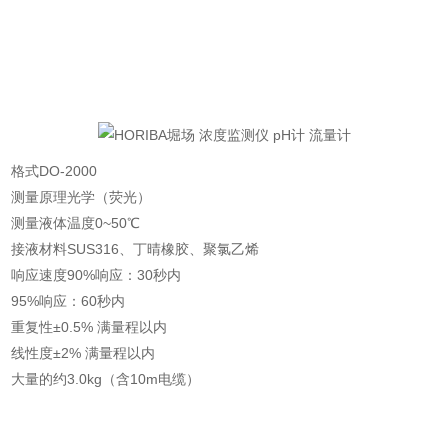
格式
DO-2000
测量原理光学（荧光）
测量液体温度0~50℃
接液材料SUS316、丁晴橡胶、聚氯乙烯
响应速度90%响应：30秒内
95%响应：60秒内
重复性±0.5% 满量程以内
线性度±2% 满量程以内
大量的
约3.0kg（含10m电缆）