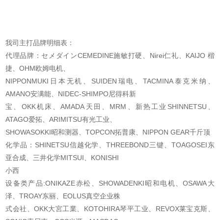
我司主打品牌明细表：
代理品牌：セメダインCEMEDINE施敏打硬、Nirei仁礼、KAIJO 楷
捷、OHM欧姆电机、
NIPPONMUKI日本无机、SUIDEN瑞电、TACMINA泰克米纳、
AMANO安满能、NIDEC-SHIMPO尼得科新
宝、OKK机床、AMADA天田、MRM、新热工业SHINNETSU、
ATAGO爱拓、ARIMITSU有光工业、
SHOWASOKKI昭和测器、TOPCON拓普康、NIPPON GEAR千斤顶
化学品：SHINETSU信越化学、THREEBOND三键、TOAGOSEI东
亚合成、三井化学MITSUI、KONISHI
小西
设备类产品:ONIKAZE赤松、SHOWADENKI昭和电机、OSAWA大
泽、TROAY东丽、EOLUS真空企业株
式会社、OKK大宮工業、KOTOHIRA琴平工业、REVOX莱宝克斯、