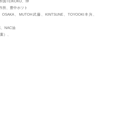
帝国TEIKOKU、仲
沢製作所、豊中ホツト
、OSAKA、MUTOH武藤
、KINTSUNE、TOYOOKI丰兴、
器、NAC油
方案）、