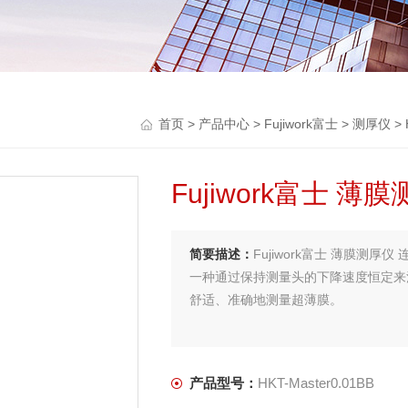
首页
>
产品中心
>
Fujiwork富士
>
测厚仪
> 
Fujiwork富士 
简要描述：
Fujiwork富士 薄膜测厚仪 连
一种通过保持测量头的下降速度恒定来
舒适、准确地测量超薄膜。
测量分辨率 0.01μm
测量范围 200μm
产品型号：
HKT-Master0.01BB
探头 R30 硬质合金球面