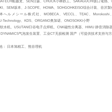
UNATECH船越龙、SEN日森、CHUCK小林鉄工、SAKAGUCHI坂口電熱、
EIKI、SEM坂本、J-SCOPE、HOWA、SOHGOHKEISO综合计装、谷
へルメシール株式社、MOBECA、VECCL、TEAC、Morokoshi
U-Technology、KDS、ORGANO奥加诺、ONOSOKKI小野
I软水机、USUTANI臼谷电子点焊机、CNK磁性分离器、HIMU 静音消除
 DYNAMICS气泡发生装置、工业CT无损检测 国产（可提供技术支持与
池： 日本旭精工、熊谷理机