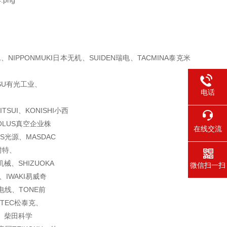
机、
NIPPONMUKI日本无机、SUIDEN瑞电、TACMINA泰克米
TSU有光工业、
电话
UI、KONISHI
小西
EOLUS真空企业株
在线交流
S光源、MASDAC
耐特、
机械、SHIZUOKA
微信扫一扫
IWAKI易威
奇
阳电线、TONE前
OTEC松泰克、
特、柴田科学