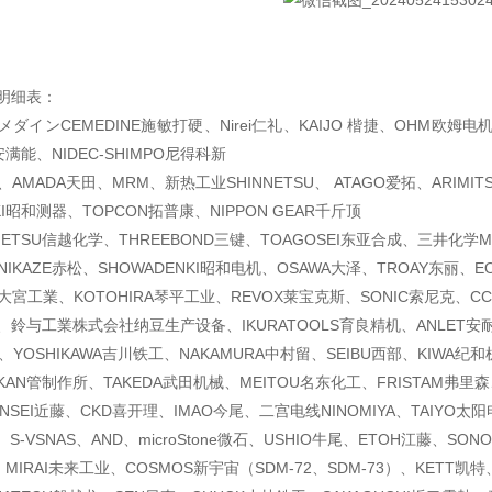
明细表：
ダインCEMEDINE施敏打硬、Nirei仁礼、KAIJO 楷捷、OHM欧姆电
满能、NIDEC-SHIMPO尼得科新
、AMADA天田、MRM、新热工业SHINNETSU、 ATAGO爱拓、ARIMI
KI昭和测器、TOPCON拓普康、NIPPON GEAR千斤顶
ETSU信越化学、THREEBOND三键、TOAGOSEI东亚合成、三井化学MITS
NIKAZE赤松、SHOWADENKI昭和电机、OSAWA大泽、TROAY东丽、
大宮工業、KOTOHIRA琴平工业、REVOX莱宝克斯、SONIC索尼克、CC
鈴与工業株式会社纳豆生产设备、IKURATOOLS育良精机、ANLET安
北川、YOSHIKAWA吉川铁工、NAKAMURA中村留、SEIBU西部、KIWA纪和
AN管制作所、TAKEDA武田机械、MEITOU名东化工、FRISTAM弗里森、
ONSEI近藤、CKD喜开理、IMAO今尾、二宫电线NINOMIYA、TAIYO太
S-VSNAS、AND、microStone微石、USHIO牛尾、ETOH江藤、SON
、MIRAI未来工业、COSMOS新宇宙（SDM-72、SDM-73）、KETT凯