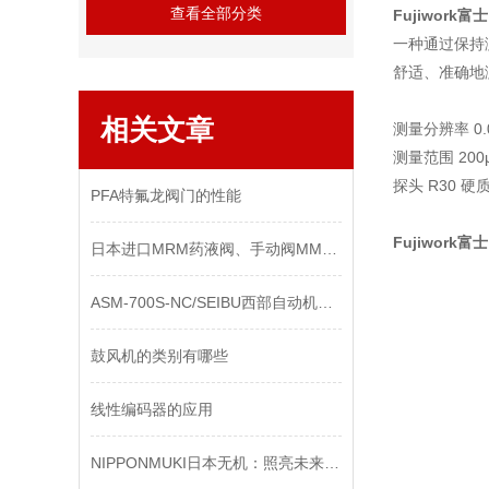
查看全部分类
Fujiwork
一种通过保持
舒适、准确地
相关文章
测量分辨率 0.
测量范围 200
探头 R30 
PFA特氟龙阀门的性能
Fujiwork
日本进口MRM药液阀、手动阀MMV2-25F-SA-B-7K产品介绍
ASM-700S-NC/​SEIBU西部自动机器/齿轮加工机/轴承加工设备
鼓风机的类别有哪些
线性编码器的应用
NIPPONMUKI日本无机：照亮未来的创新光源