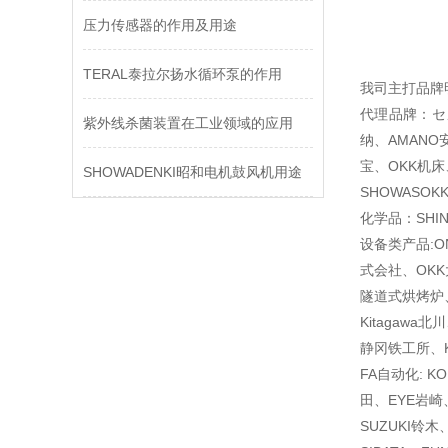
压力传感器的作用及用途
TERAL泰拉尔扬水循环泵的作用
我司主打品牌
代理品牌：セメ
紫外线杀菌装置在工业领域的应用
纳、AMANO安
宝、OKK机床
SHOWADENKI昭和电机鼓风机用途
SHOWASOK
化学品：SHIN
设备类产品:O
式会社、OKK
隧道式烘烤炉、
Kitagawa
静冈铁工所、K
FA自动化: K
田、EYE岩崎、
SUZUKI铃木