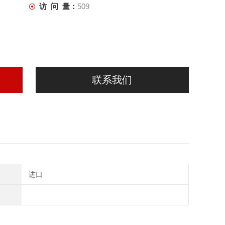
访 问 量：
509
联系我们
进口