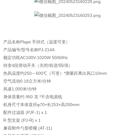
产品名称
Plajet 手持式（温度可变）
产品编号/型号名称PJ-214A
额定功耗AC100V-1020W 50/60Hz
转变4段滑动开关（关闭/前进/弱/强）
热风温度约250～600℃（可变）*测量距离出风口10mm
空气流动0.18立方米/分钟
风速1,000米/分钟
身体质量约 950 克 *不含电源线
机身尺寸本体直径φ70×长253×高200mm
配件过滤器 (PJF-1) x 1
R 型支架 (PJ-R) x 1
兼容附件勺形喷嘴 (AT-11)