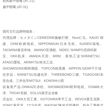
热风集中喷嘴 (AT-21)
扁平喷嘴 (AT-31)
我司主打品牌明细表：
代理品牌：セメダインCEMEDINE施敏打硬、Nirei仁礼、KAIJO 楷
捷、OHM欧姆电机、
NIPPONMUKI日本无机、SUIDEN瑞电、
TACMINA泰克米纳、AMANO安满能、NIDEC-SHIMPO尼得科新
宝、OKK机床、AMADA天田、MRM、新热工业SHINNETSU、
ATAGO爱拓、ARIMITSU有光工业、
SHOWASOKKI昭和测器、TOPCON拓普康、NIPPON GEAR千斤顶
化学品：SHINETSU信越化学、THREEBOND三键、TOAGOSEI东
亚合成、三井化学MITSUI、KONISHI
小西
设备类产品:ONIKAZE赤松、SHOWADENKI昭和电机、OSAWA大
泽、TROAY东丽、EOLUS真空企业株
式会社、OKK大宮工業、KOTOHIRA琴平工业、REVOX莱宝克斯、
SONIC索尼克、CCS光源、MASDAC
隧道式烘烤炉、鈴与工業株式