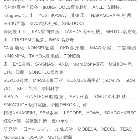
会社纳豆生产设备、IKURATOOLS育良精机、ANLET安耐特、
Kitagawa北川、YOSHIKAWA吉川铁工、NAKAMURA中村留、
SEIBU西部、KIWA纪和机械、SHIZUOKA
静冈铁工所、KAN管制作所、TAKEDA武田机械、MEITOU名东化
工、FRISTAM弗里森、IWAKI易威
奇
FA自动化: KONSEI近藤、CKD喜开理、IMAO今尾、二宫电线
NINOMIYA、TAIYO太阳电线、TONE前
田、EYE岩崎、S-VSNAS、AND、microStone微石、USHIO牛尾、
ETOH江藤、SONOTEC松泰克、
SUZUKI铃木、MIRAI未来工业、COSMOS新宇宙（SDM-72、SDM-
73）、KETT凯特、柴田科学
SIBATA、FUNATECH船越龙、SEN日森、CHUCK小林鉄工、
SAKAGUCHI坂口電熱、帝国TEIKOKU、仲
精機NAKASEIKI、SEM坂本、J-SCOPE、HOWA、SOHGOHKEISO
综合计装、谷沢製作所、豊中ホツト
研究所、 日本へルメシール株式社、MOBECA、VECCL、TEAC、
Morokoshi、OSAKA、MUTOH武藤