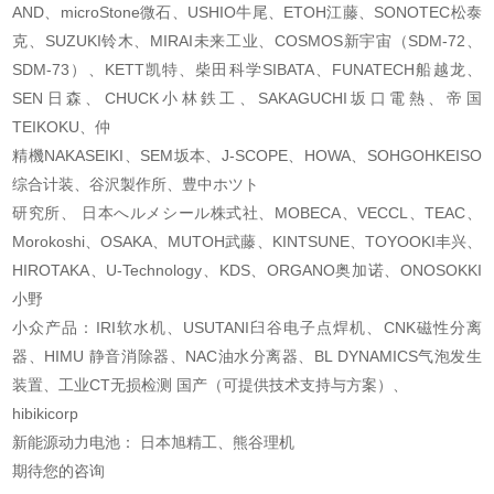
AND、microStone微石、USHIO牛尾、ETOH江藤、SONOTEC松泰
克、
SUZUKI铃木、MIRAI未来工业、COSMOS新宇宙（SDM-72、
SDM-73）、KETT凯特、柴田科学
SIBATA、FUNATECH船越龙、
SEN日森、CHUCK小林鉄工、SAKAGUCHI坂口電熱、帝国
TEIKOKU、仲
精機NAKASEIKI、SEM坂本、J-SCOPE、HOWA、SOHGOHKEISO
综合计装、谷沢製作所、豊中ホツト
研究所、 日本へルメシール株式社、MOBECA、VECCL、TEAC、
Morokoshi、OSAKA、MUTOH武藤
、KINTSUNE、TOYOOKI丰兴、
HIROTAKA、U-Technology、KDS、ORGANO奥加诺、ONOSOKKI
小野
小众产品：IRI软水机、USUTANI臼谷电子点焊机、CNK磁性分离
器、HIMU 静音消除器、NAC油
水分离器、BL DYNAMICS气泡发生
装置、工业CT无损检测 国产（可提供技术支持与方案）、
hibikicorp
新能源动力电池： 日本旭精工、熊谷理机
期待您的咨询