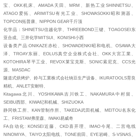
宝、OKK机床、AMADA天田、MRM、新热工业SHINNETSU、
ATAGO爱拓、ARIMITSU有光工业、
SHOWASOKKI昭和测器、
TOPCON拓普康、NIPPON GEAR千斤顶
化学品：SHINETSU信越化学、THREEBOND三键、TOAGOSEI东
亚合成、三井化学MITSUI、KONISHI
小西
设备类产品:ONIKAZE赤松、SHOWADENKI昭和电机、OSAWA大
泽、TROAY东丽、EOLUS真空企业株
式会社、OKK大宮工業、
KOTOHIRA琴平工业、REVOX莱宝克斯、SONIC索尼克、CCS光
源、MASDAC
隧道式烘烤炉、鈴与工業株式会社纳豆生产设备、IKURATOOLS育良
精机、ANLET安耐特、
Kitagawa北川、YOSHIKAWA吉川铁工、NAKAMURA中村留、
SEIBU西部、KIWA纪和机械、SHIZUOKA
静冈铁工所、KAN管制作所、TAKEDA武田机械、MEITOU名东化
工、FRISTAM弗里森、IWAKI易威
奇
FA自动化: KONSEI近藤、CKD喜开理、IMAO今尾、二宫电线
NINOMIYA、TAIYO太阳电线、TONE前
田、EYE岩崎、S-VSNAS、