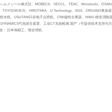
ルメシール株式社、MOBECA、VECCL、TEAC、Morokoshi、OSAK
E、TOYOOKI丰兴、HIROTAKA、U-Technology、KDS、ORGANO奥加
I软水机、USUTANI臼谷电子点焊机、CNK磁性分离器、HIMU 静音消除
 DYNAMICS气泡发生装置、工业CT无损检测 国产（可提供技术支持与
池： 日本旭精工、熊谷理机