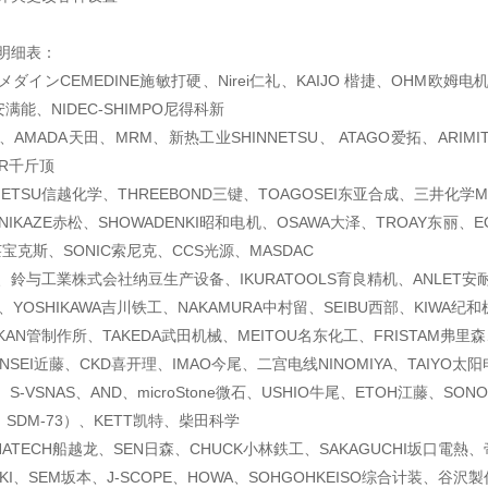
明细表：
ダインCEMEDINE施敏打硬、Nirei仁礼、KAIJO 楷捷、OHM欧姆电
满能、NIDEC-SHIMPO尼得科新
、AMADA天田、MRM、新热工业SHINNETSU、 ATAGO爱拓、ARIM
EAR千斤顶
ETSU信越化学、THREEBOND三键、TOAGOSEI东亚合成、三井化学MITS
NIKAZE赤松、SHOWADENKI昭和电机、OSAWA大泽、TROAY东丽、
莱宝克斯、SONIC索尼克、CCS光源、MASDAC
鈴与工業株式会社纳豆生产设备、IKURATOOLS育良精机、ANLET安
北川、YOSHIKAWA吉川铁工、NAKAMURA中村留、SEIBU西部、KIWA纪和
AN管制作所、TAKEDA武田机械、MEITOU名东化工、FRISTAM弗里森、
ONSEI近藤、CKD喜开理、IMAO今尾、二宫电线NINOMIYA、TAIYO太
S-VSNAS、AND、microStone微石、USHIO牛尾、ETOH江藤、SON
、SDM-73）、KETT凯特、柴田科学
UNATECH船越龙、SEN日森、CHUCK小林鉄工、SAKAGUCHI坂口電熱、
EIKI、SEM坂本、J-SCOPE、HOWA、SOHGOHKEISO综合计装、谷