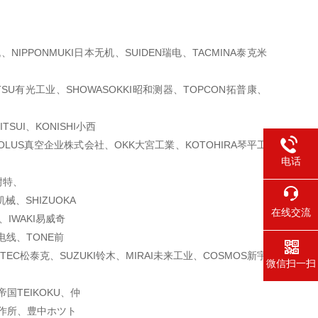
机、
NIPPONMUKI日本无机、SUIDEN瑞电、TACMINA泰克米
ITSU有光工业、
SHOWASOKKI昭和测器、TOPCON拓普康、
UI、KONISHI
小西
EOLUS真空企业株
式会社、OKK大宮工業、KOTOHIRA琴平工
电话
耐特、
机械、SHIZUOKA
在线交流
IWAKI易威
奇
阳电线、TONE前
OTEC松泰克、
SUZUKI铃木、MIRAI未来工业、COSMOS新宇
微信扫一扫
帝国TEIKOKU、仲
沢製作所、豊中ホツト