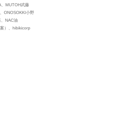
A、MUTOH武藤
诺、ONOSOKKI小野
器、NAC油
方案）、
hibikicorp