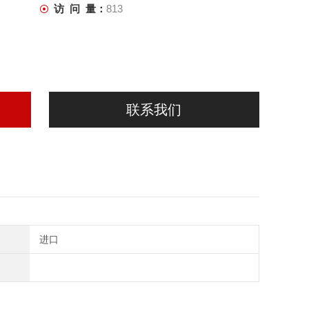
访 问 量：
813
联系我们
进口