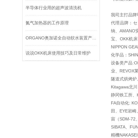
半导体行业用的超声波清洗机
我司主打品牌
氮气加热器的工作原理
代理品牌：セメ
纳、AMANO安
ORGANO奥加诺全自动软水装置产品介绍
宝、OKK机床
NIPPON G
说说OKK机床使用技巧及日常维护
化学品：SHIN
设备类产品:O
业、REVOX
隧道式烘烤炉、
Kitagawa
静冈铁工所、K
FA自动化: K
田、EYE岩崎、
宙（SDM-72
SIBATA、F
精機NAKAS