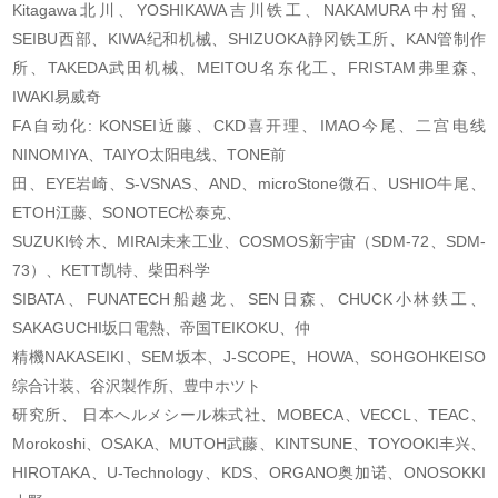
Kitagawa北川、YOSHIKAWA吉川铁工、NAKAMURA中村留、
SEIBU西部、KIWA纪和机械、SHIZUOKA
静冈铁工所、KAN管制作
所、TAKEDA武田机械、MEITOU名东化工、FRISTAM弗里森、
IWAKI易威
奇
FA自动化: KONSEI近藤、CKD喜开理、IMAO今尾、二宫电线
NINOMIYA、TAIYO太阳电线、TONE前
田、EYE岩崎、S-VSNAS、AND、microStone微石、USHIO牛尾、
ETOH江藤、SONOTEC松泰克、
SUZUKI铃木、MIRAI未来工业、COSMOS新宇宙（SDM-72、SDM-
73）、KETT凯特、柴田科学
SIBATA、FUNATECH船越龙、SEN日森、CHUCK小林鉄工、
SAKAGUCHI坂口電熱、帝国TEIKOKU、仲
精機NAKASEIKI、SEM坂本、J-SCOPE、HOWA、SOHGOHKEISO
综合计装、谷沢製作所、豊中ホツト
研究所、 日本へルメシール株式社、MOBECA、VECCL、TEAC、
Morokoshi、OSAKA、MUTOH武藤
、KINTSUNE、TOYOOKI丰兴、
HIROTAKA、U-Technology、KDS、ORGANO奥加诺、ONOSOKKI