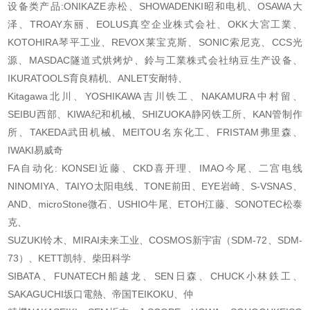
设备类产品:ONIKAZE赤松、SHOWADENKI昭和电机、OSAWA大
泽、TROAY东丽、EOLUS真空企业株
式会社、OKK大宮工業、
KOTOHIRA琴平工业、REVOX莱宝克斯、SONIC索尼克、CCS光
源、MASDAC
隧道式烘烤炉、鈴与工業株式会社纳豆生产设备、
IKURATOOLS育良精机、ANLET安耐特、
Kitagawa北川、YOSHIKAWA吉川铁工、NAKAMURA中村留、
SEIBU西部、KIWA纪和机械、SHIZUOKA
静冈铁工所、KAN管制作
所、TAKEDA武田机械、MEITOU名东化工、FRISTAM弗里森、
IWAKI易威
奇
FA自动化: KONSEI近藤、CKD喜开理、IMAO今尾、二宫电线
NINOMIYA、TAIYO太阳电线、TONE前
田、EYE岩崎、S-VSNAS、
AND、microStone微石、USHIO牛尾、ETOH江藤、SONOTEC松泰
克、
SUZUKI铃木、MIRAI未来工业、COSMOS新宇宙（SDM-72、SDM-
73）、KETT凯特、柴田科学
SIBATA、FUNATECH船越龙、SEN日森、CHUCK小林鉄工、
SAKAGUCHI坂口電熱、帝国TEIKOKU、仲