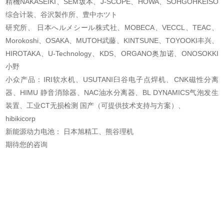
精機NAKASEIKI、SEM坂本、J-SCOPE、HOWA、SOHGOHKEISO
综合计装、谷沢製作所、豊中ホツト
研究所、 日本へルメシール株式社、MOBECA、VECCL、TEAC、
Morokoshi、OSAKA、MUTOH武藤
、KINTSUNE、TOYOOKI丰兴、
HIROTAKA、U-Technology、KDS、ORGANO奥加诺、ONOSOKKI
小野
小众产品：IRI软水机、USUTANI臼谷电子点焊机、CNK磁性分离
器、HIMU 静音消除器、NAC油
水分离器、BL DYNAMICS气泡发生
装置、工业CT无损检测 国产（可提供技术支持与方案）、
hibikicorp
新能源动力电池： 日本旭精工、熊谷理机
期待您的咨询