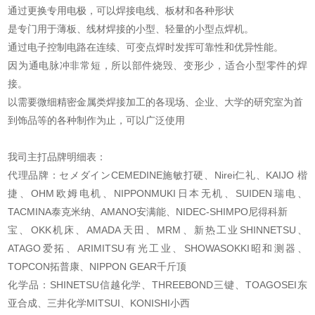
通过更换专用电极，可以焊接电线、板材和各种形状
是专门用于薄板、线材焊接的小型、轻量的小型点焊机。
通过电子控制电路在连续、可变点焊时发挥可靠性和优异性能。
因为通电脉冲非常短，所以部件烧毁、变形少，适合小型零件的焊
接。
以需要微细精密金属类焊接加工的各现场、企业、大学的研究室为首
到饰品等的各种制作为止，可以广泛使用
我司主打品牌明细表：
代理品牌：セメダインCEMEDINE施敏打硬、Nirei仁礼、KAIJO 楷
捷、OHM欧姆电机、
NIPPONMUKI日本无机、SUIDEN瑞电、
TACMINA泰克米纳、AMANO安满能、NIDEC-SHIMPO尼得科新
宝、OKK机床、AMADA天田、MRM、新热工业SHINNETSU、
ATAGO爱拓、ARIMITSU有光工业、
SHOWASOKKI昭和测器、
TOPCON拓普康、NIPPON GEAR千斤顶
化学品：SHINETSU信越化学、THREEBOND三键、TOAGOSEI东
亚合成、三井化学MITSUI、KONISHI
小西